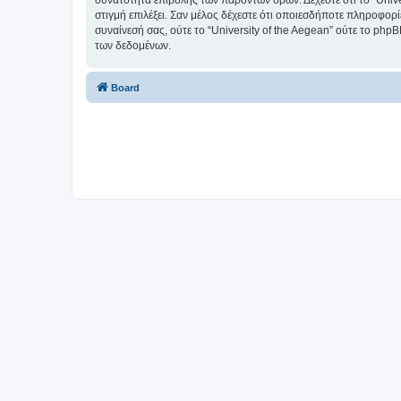
δυνατότητα επιβολής των παρόντων όρων. Δέχεστε ότι το “Univer
στιγμή επιλέξει. Σαν μέλος δέχεστε ότι οποιεσδήποτε πληροφορ
συναίνεσή σας, ούτε το “University of the Aegean” ούτε το p
των δεδομένων.
Board