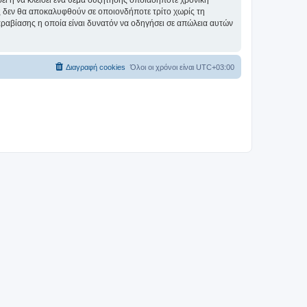
σει ή να κλείσει ένα θέμα συζήτησης οποιαδήποτε χρονική
ες δεν θα αποκαλυφθούν σε οποιονδήποτε τρίτο χωρίς τη
αραβίασης η οποία είναι δυνατόν να οδηγήσει σε απώλεια αυτών
Διαγραφή cookies
Όλοι οι χρόνοι είναι
UTC+03:00