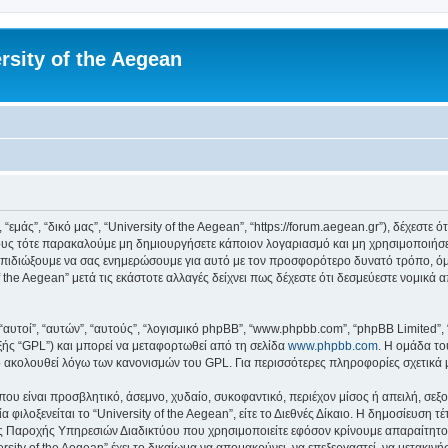
rsity of the Aegean
 “εμάς”, “δικό μας”, “University of the Aegean”, “https://forum.aegean.gr”), δέχεστ
υς τότε παρακαλούμε μη δημιουργήσετε κάποιον λογαριασμό και μη χρησιμοποιήσετε 
πιδιώξουμε να σας ενημερώσουμε για αυτό με τον προσφορότερο δυνατό τρόπο, όμω
 the Aegean” μετά τις εκάστοτε αλλαγές δείχνει πως δέχεστε ότι δεσμεύεστε νομικ
 “αυτοί”, “αυτών”, “αυτούς”, “λογισμικό phpBB”, “www.phpbb.com”, “phpBB Limited
εξής “GPL”) και μπορεί να μεταφορτωθεί από τη σελίδα
www.phpbb.com
. Η ομάδα το
κό ακολουθεί λόγω των κανονισμών του GPL. Για περισσότερες πληροφορίες σχετικά
ου είναι προσβλητικό, άσεμνο, χυδαίο, συκοφαντικό, περιέχον μίσος ή απειλή, σε
 φιλοξενείται το “University of the Aegean”, είτε το Διεθνές Δίκαιο. Η δημοσίευση 
 Παροχής Υπηρεσιών Διαδικτύου που χρησιμοποιείτε εφόσον κρίνουμε απαραίτητο.