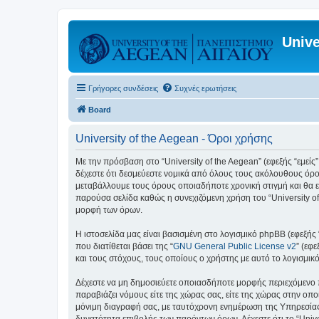
Unive
Γρήγορες συνδέσεις
Συχνές ερωτήσεις
Board
University of the Aegean - Όροι χρήσης
Με την πρόσβαση στο “University of the Aegean” (εφεξής “εμείς”,
δέχεστε ότι δεσμεύεστε νομικά από όλους τους ακόλουθους όρο
μεταβάλλουμε τους όρους οποιαδήποτε χρονική στιγμή και θα ε
παρούσα σελίδα καθώς η συνεχιζόμενη χρήση του “University of
μορφή των όρων.
Η ιστοσελίδα μας είναι βασισμένη στο λογισμικό phpBB (εφεξής
που διατίθεται βάσει της “
GNU General Public License v2
” (εφ
και τους στόχους, τους οποίους ο χρήστης με αυτό το λογισμι
Δέχεστε να μη δημοσιεύετε οποιασδήποτε μορφής περιεχόμενο π
παραβιάζει νόμους είτε της χώρας σας, είτε της χώρας στην οποία
μόνιμη διαγραφή σας, με ταυτόχρονη ενημέρωση της Υπηρεσίας