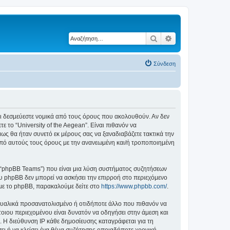
Αναζήτηση
Ειδική αναζήτηση
Σύνδεση
ε ότι δεσμεύεστε νομικά από τους όρους που ακολουθούν. Αν δεν
το “University of the Aegean”. Είναι πιθανόν να
ς θα ήταν συνετό εκ μέρους σας να ξαναδιαβάζετε τακτικά την
ά από αυτούς τους όρους με την ανανεωμένη και/ή τροποποιημένη
”, “phpBB Teams”) που είναι μια λύση συστήματος συζητήσεων
υ phpBB δεν μπορεί να ασκήσει την επιρροή στο περιεχόμενο
 με το phpBB, παρακαλούμε δείτε στο
https://www.phpbb.com/
.
ξουαλικά προσανατολισμένο ή οτιδήποτε άλλο που πιθανόν να
τέτοιου περιεχομένου είναι δυνατόν να οδηγήσει στην άμεση και
 Η διεύθυνση IP κάθε δημοσίευσης καταγράφεται για τη