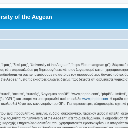
rsity of the Aegean
 “εμάς”, “δικό μας”, “University of the Aegean”, “https://forum.aegean.gr”), δέχεστ
υς τότε παρακαλούμε μη δημιουργήσετε κάποιον λογαριασμό και μη χρησιμοποιήσετε 
πιδιώξουμε να σας ενημερώσουμε για αυτό με τον προσφορότερο δυνατό τρόπο, όμω
 the Aegean” μετά τις εκάστοτε αλλαγές δείχνει πως δέχεστε ότι δεσμεύεστε νομικ
 “αυτοί”, “αυτών”, “αυτούς”, “λογισμικό phpBB”, “www.phpbb.com”, “phpBB Limited
εξής “GPL”) και μπορεί να μεταφορτωθεί από τη σελίδα
www.phpbb.com
. Η ομάδα το
κό ακολουθεί λόγω των κανονισμών του GPL. Για περισσότερες πληροφορίες σχετικά
ου είναι προσβλητικό, άσεμνο, χυδαίο, συκοφαντικό, περιέχον μίσος ή απειλή, σε
 φιλοξενείται το “University of the Aegean”, είτε το Διεθνές Δίκαιο. Η δημοσίευση 
 Παροχής Υπηρεσιών Διαδικτύου που χρησιμοποιείτε εφόσον κρίνουμε απαραίτητο.