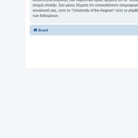
δυνατότητα επιβολής των παρόντων όρων. Δέχεστε ότι το “Univer
στιγμή επιλέξει. Σαν μέλος δέχεστε ότι οποιεσδήποτε πληροφορ
συναίνεσή σας, ούτε το “University of the Aegean” ούτε το p
των δεδομένων.
Board