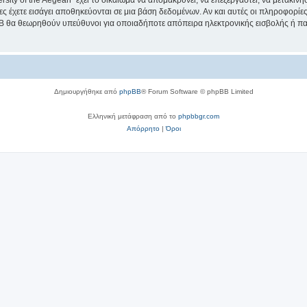
sity of the Aegean” έχει το δικαίωμα να απομακρύνει, να επεξεργαστεί, να μετακινή
ίες έχετε εισάγει αποθηκεύονται σε μια βάση δεδομένων. Αν και αυτές οι πληροφορί
hpBB θα θεωρηθούν υπεύθυνοι για οποιαδήποτε απόπειρα ηλεκτρονικής εισβολής ή π
Δημιουργήθηκε από
phpBB
® Forum Software © phpBB Limited
Ελληνική μετάφραση από το
phpbbgr.com
Απόρρητο
|
Όροι