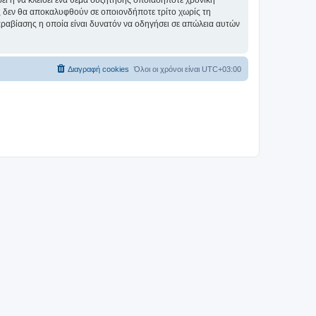
σει ή να κλείσει ένα θέμα συζήτησης οποιαδήποτε χρονική
ες δεν θα αποκαλυφθούν σε οποιονδήποτε τρίτο χωρίς τη
αραβίασης η οποία είναι δυνατόν να οδηγήσει σε απώλεια αυτών
Διαγραφή cookies
Όλοι οι χρόνοι είναι
UTC+03:00