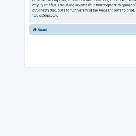
δυνατότητα επιβολής των παρόντων όρων. Δέχεστε ότι το “Univer
στιγμή επιλέξει. Σαν μέλος δέχεστε ότι οποιεσδήποτε πληροφορ
συναίνεσή σας, ούτε το “University of the Aegean” ούτε το p
των δεδομένων.
Board