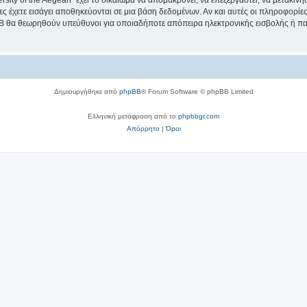
sity of the Aegean” έχει το δικαίωμα να απομακρύνει, να επεξεργαστεί, να μετακινή
ίες έχετε εισάγει αποθηκεύονται σε μια βάση δεδομένων. Αν και αυτές οι πληροφορί
hpBB θα θεωρηθούν υπεύθυνοι για οποιαδήποτε απόπειρα ηλεκτρονικής εισβολής ή π
Δημιουργήθηκε από
phpBB
® Forum Software © phpBB Limited
Ελληνική μετάφραση από το
phpbbgr.com
Απόρρητο
|
Όροι