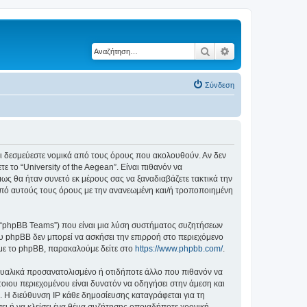
Αναζήτηση
Ειδική αναζήτηση
Σύνδεση
ε ότι δεσμεύεστε νομικά από τους όρους που ακολουθούν. Αν δεν
το “University of the Aegean”. Είναι πιθανόν να
ς θα ήταν συνετό εκ μέρους σας να ξαναδιαβάζετε τακτικά την
ά από αυτούς τους όρους με την ανανεωμένη και/ή τροποποιημένη
”, “phpBB Teams”) που είναι μια λύση συστήματος συζητήσεων
υ phpBB δεν μπορεί να ασκήσει την επιρροή στο περιεχόμενο
 με το phpBB, παρακαλούμε δείτε στο
https://www.phpbb.com/
.
ξουαλικά προσανατολισμένο ή οτιδήποτε άλλο που πιθανόν να
τέτοιου περιεχομένου είναι δυνατόν να οδηγήσει στην άμεση και
 Η διεύθυνση IP κάθε δημοσίευσης καταγράφεται για τη