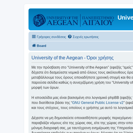
Unive
Γρήγορες συνδέσεις
Συχνές ερωτήσεις
Board
University of the Aegean - Όροι χρήσης
Με την πρόσβαση στο “University of the Aegean” (εφεξής “εμείς”,
δέχεστε ότι δεσμεύεστε νομικά από όλους τους ακόλουθους όρο
μεταβάλλουμε τους όρους οποιαδήποτε χρονική στιγμή και θα ε
παρούσα σελίδα καθώς η συνεχιζόμενη χρήση του “University of
μορφή των όρων.
Η ιστοσελίδα μας είναι βασισμένη στο λογισμικό phpBB (εφεξής
που διατίθεται βάσει της “
GNU General Public License v2
” (εφ
και τους στόχους, τους οποίους ο χρήστης με αυτό το λογισμι
Δέχεστε να μη δημοσιεύετε οποιασδήποτε μορφής περιεχόμενο π
παραβιάζει νόμους είτε της χώρας σας, είτε της χώρας στην οποία
μόνιμη διαγραφή σας, με ταυτόχρονη ενημέρωση της Υπηρεσίας