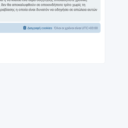
σει ή να κλείσει ένα θέμα συζήτησης οποιαδήποτε χρονική
ες δεν θα αποκαλυφθούν σε οποιονδήποτε τρίτο χωρίς τη
αραβίασης η οποία είναι δυνατόν να οδηγήσει σε απώλεια αυτών
Διαγραφή cookies
Όλοι οι χρόνοι είναι
UTC+03:00