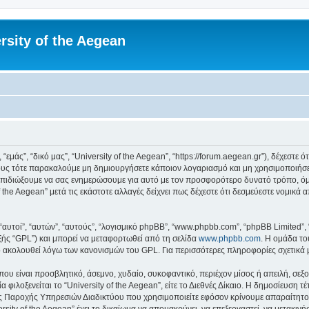
rsity of the Aegean
 “εμάς”, “δικό μας”, “University of the Aegean”, “https://forum.aegean.gr”), δέχεστ
υς τότε παρακαλούμε μη δημιουργήσετε κάποιον λογαριασμό και μη χρησιμοποιήσετε 
πιδιώξουμε να σας ενημερώσουμε για αυτό με τον προσφορότερο δυνατό τρόπο, όμω
 the Aegean” μετά τις εκάστοτε αλλαγές δείχνει πως δέχεστε ότι δεσμεύεστε νομικ
 “αυτοί”, “αυτών”, “αυτούς”, “λογισμικό phpBB”, “www.phpbb.com”, “phpBB Limited
εξής “GPL”) και μπορεί να μεταφορτωθεί από τη σελίδα
www.phpbb.com
. Η ομάδα το
κό ακολουθεί λόγω των κανονισμών του GPL. Για περισσότερες πληροφορίες σχετικά
ου είναι προσβλητικό, άσεμνο, χυδαίο, συκοφαντικό, περιέχον μίσος ή απειλή, σε
 φιλοξενείται το “University of the Aegean”, είτε το Διεθνές Δίκαιο. Η δημοσίευση 
 Παροχής Υπηρεσιών Διαδικτύου που χρησιμοποιείτε εφόσον κρίνουμε απαραίτητο.