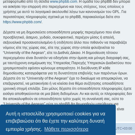
μεταφορτωθεί από τη σελίδα
www.phpbb.com
. Η ομάδα του phpBB δεν μπορεί
να ασκήσει την επιρροή στο περιεχόμενο και τους στόχους, τους οποίους ο
χρήστης με αυτό το λογισμικό ακολουθεί λόγω των κανονισμών του GPL. Για
περισσότερες πληροφορίες σχετικά με το phpBB, παρακαλούμε δείτε στο
https://www.phpbb.com/
.
Δέχεστε να μη δημοσιεύετε οποιασδήποτε μορφής περιεχόμενο που είναι
προσβλητικό, άσεμνο, χυδαίο, συκοφαντικό, περιέχον μίσος ή απειλή,
σεξουαλικά προσανατολισμένο ή οτιδήποτε άλλο που πιθανόν να παραβιάζει
νόμους είτε της χώρας σας, είτε της χώρας στην οποία φιλοξενείται το
“University of the Aegean”, είτε το Διεθνές Δίκαιο. Η δημοσίευση τέτοιου
περιεχομένου είναι δυνατόν να οδηγήσει στην άμεση και μόνιμη διαγραφή σας,
με ταυτόχρονη ενημέρωση της Υπηρεσίας Παροχής Υπηρεσιών Διαδικτύου που
χρησιμοποιείτε εφόσον κρίνουμε απαραίτητο. Η διεύθυνση IP κάθε
δημοσίευσης καταγράφεται για τη δυνατότητα επιβολής των παρόντων όρων.
Δέχεστε ότι το “University of the Aegean” έχει το δικαίωμα να απομακρύνει, να
επεξεργαστεί, να μετακινήσει ή να κλείσει ένα θέμα συζήτησης οποιαδήποτε
χρονική στιγμή επιλέξει. Σαν μέλος δέχεστε ότι οποιεσδήποτε πληροφορίες έχετε
εισάγει αποθηκεύονται σε μια βάση δεδομένων. Αν και αυτές οι πληροφορίες δεν
θα αποκαλυφθούν σε οποιονδήποτε τρίτο χωρίς τη συναίνεσή σας, ούτε το
“University of the Aegean” ούτε το phpBB θα θεωρηθούν υπεύθυνοι για
οποιαδήποτε απόπειρα ηλεκτρονικής εισβολής ή παραβίασης η οποία είναι
Αυτή η ιστοσελίδα χρησιμοποιεί cookies για να
δυνατόν να οδηγήσει σε απώλεια αυτών των δεδομένων.
επιβεβαιώσει ότι θα έχετε την καλύτερη δυνατή
Board
Διαγραφή cookies
Όλοι οι χρόνοι είναι
UTC+03:00
εμπειρία χρήσης.
Μάθετε περισσότερα