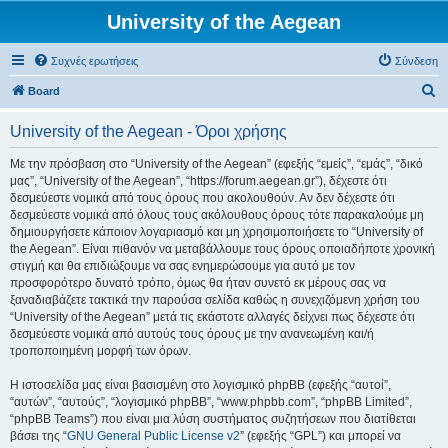
University of the Aegean
Συχνές ερωτήσεις
Σύνδεση
Α
Board
ν
University of the Aegean - Όροι χρήσης
α
ζ
Με την πρόσβαση στο “University of the Aegean” (εφεξής “εμείς”, “εμάς”, “δικό
μας”, “University of the Aegean”, “https://forum.aegean.gr”), δέχεστε ότι
ή
δεσμεύεστε νομικά από τους όρους που ακολουθούν. Αν δεν δέχεστε ότι
τ
δεσμεύεστε νομικά από όλους τους ακόλουθους όρους τότε παρακαλούμε μη
δημιουργήσετε κάποιον λογαριασμό και μη χρησιμοποιήσετε το “University of
η
the Aegean”. Είναι πιθανόν να μεταβάλλουμε τους όρους οποιαδήποτε χρονική
σ
στιγμή και θα επιδιώξουμε να σας ενημερώσουμε για αυτό με τον
προσφορότερο δυνατό τρόπο, όμως θα ήταν συνετό εκ μέρους σας να
η
ξαναδιαβάζετε τακτικά την παρούσα σελίδα καθώς η συνεχιζόμενη χρήση του
“University of the Aegean” μετά τις εκάστοτε αλλαγές δείχνει πως δέχεστε ότι
δεσμεύεστε νομικά από αυτούς τους όρους με την ανανεωμένη και/ή
τροποποιημένη μορφή των όρων.
Η ιστοσελίδα μας είναι βασισμένη στο λογισμικό phpBB (εφεξής “αυτοί”,
“αυτών”, “αυτούς”, “λογισμικό phpBB”, “www.phpbb.com”, “phpBB Limited”,
“phpBB Teams”) που είναι μια λύση συστήματος συζητήσεων που διατίθεται
βάσει της “
GNU General Public License v2
” (εφεξής “GPL”) και μπορεί να