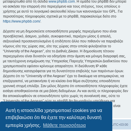
μεταφορτωθεί από τη σελίδα
www.phpbb.com
. Η ομάδα του phpBB δεν μπορεί
να ασκήσει την επιρροή στο περιεχόμενο και τους στόχους, τους οποίους ο
χρήστης με αυτό το λογισμικό ακολουθεί λόγω των κανονισμών του GPL. Για
περισσότερες πληροφορίες σχετικά με το phpBB, παρακαλούμε δείτε στο
https://www.phpbb.com/
.
Δέχεστε να μη δημοσιεύετε οποιασδήποτε μορφής περιεχόμενο που είναι
προσβλητικό, άσεμνο, χυδαίο, συκοφαντικό, περιέχον μίσος ή απειλή,
σεξουαλικά προσανατολισμένο ή οτιδήποτε άλλο που πιθανόν να παραβιάζει
νόμους είτε της χώρας σας, είτε της χώρας στην οποία φιλοξενείται το
“University of the Aegean”, είτε το Διεθνές Δίκαιο. Η δημοσίευση τέτοιου
περιεχομένου είναι δυνατόν να οδηγήσει στην άμεση και μόνιμη διαγραφή σας,
με ταυτόχρονη ενημέρωση της Υπηρεσίας Παροχής Υπηρεσιών Διαδικτύου που
χρησιμοποιείτε εφόσον κρίνουμε απαραίτητο. Η διεύθυνση IP κάθε
δημοσίευσης καταγράφεται για τη δυνατότητα επιβολής των παρόντων όρων.
Δέχεστε ότι το “University of the Aegean” έχει το δικαίωμα να απομακρύνει, να
επεξεργαστεί, να μετακινήσει ή να κλείσει ένα θέμα συζήτησης οποιαδήποτε
χρονική στιγμή επιλέξει. Σαν μέλος δέχεστε ότι οποιεσδήποτε πληροφορίες έχετε
εισάγει αποθηκεύονται σε μια βάση δεδομένων. Αν και αυτές οι πληροφορίες δεν
θα αποκαλυφθούν σε οποιονδήποτε τρίτο χωρίς τη συναίνεσή σας, ούτε το
“University of the Aegean” ούτε το phpBB θα θεωρηθούν υπεύθυνοι για
οποιαδήποτε απόπειρα ηλεκτρονικής εισβολής ή παραβίασης η οποία είναι
Αυτή η ιστοσελίδα χρησιμοποιεί cookies για να
δυνατόν να οδηγήσει σε απώλεια αυτών των δεδομένων.
επιβεβαιώσει ότι θα έχετε την καλύτερη δυνατή
Board
Διαγραφή cookies
Όλοι οι χρόνοι είναι
UTC+03:00
εμπειρία χρήσης.
Μάθετε περισσότερα