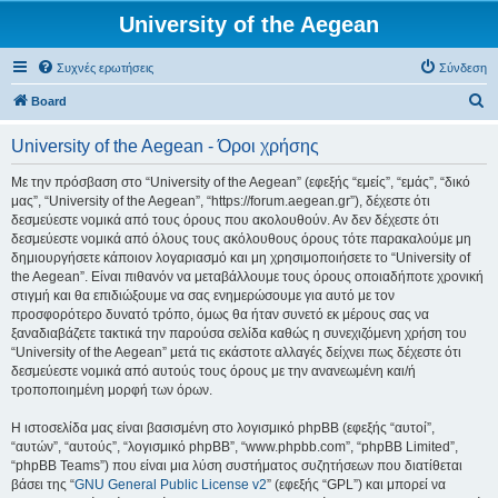
University of the Aegean
Συχνές ερωτήσεις
Σύνδεση
Α
Board
ν
University of the Aegean - Όροι χρήσης
α
ζ
Με την πρόσβαση στο “University of the Aegean” (εφεξής “εμείς”, “εμάς”, “δικό
μας”, “University of the Aegean”, “https://forum.aegean.gr”), δέχεστε ότι
ή
δεσμεύεστε νομικά από τους όρους που ακολουθούν. Αν δεν δέχεστε ότι
τ
δεσμεύεστε νομικά από όλους τους ακόλουθους όρους τότε παρακαλούμε μη
δημιουργήσετε κάποιον λογαριασμό και μη χρησιμοποιήσετε το “University of
η
the Aegean”. Είναι πιθανόν να μεταβάλλουμε τους όρους οποιαδήποτε χρονική
σ
στιγμή και θα επιδιώξουμε να σας ενημερώσουμε για αυτό με τον
προσφορότερο δυνατό τρόπο, όμως θα ήταν συνετό εκ μέρους σας να
η
ξαναδιαβάζετε τακτικά την παρούσα σελίδα καθώς η συνεχιζόμενη χρήση του
“University of the Aegean” μετά τις εκάστοτε αλλαγές δείχνει πως δέχεστε ότι
δεσμεύεστε νομικά από αυτούς τους όρους με την ανανεωμένη και/ή
τροποποιημένη μορφή των όρων.
Η ιστοσελίδα μας είναι βασισμένη στο λογισμικό phpBB (εφεξής “αυτοί”,
“αυτών”, “αυτούς”, “λογισμικό phpBB”, “www.phpbb.com”, “phpBB Limited”,
“phpBB Teams”) που είναι μια λύση συστήματος συζητήσεων που διατίθεται
βάσει της “
GNU General Public License v2
” (εφεξής “GPL”) και μπορεί να