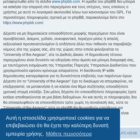
μεταφορτωθεί από τη σελίδα
www.phpbb.com
. Η ομάδα του phpBB δεν μπορεί
να ασκήσει την επιρροή στο περιεχόμενο και τους στόχους, τους οποίους ο
χρήστης με αυτό το λογισμικό ακολουθεί λόγω των κανονισμών του GPL. Για
περισσότερες πληροφορίες σχετικά με το phpBB, παρακαλούμε δείτε στο
https://www.phpbb.com/
.
Δέχεστε να μη δημοσιεύετε οποιασδήποτε μορφής περιεχόμενο που είναι
προσβλητικό, άσεμνο, χυδαίο, συκοφαντικό, περιέχον μίσος ή απειλή,
σεξουαλικά προσανατολισμένο ή οτιδήποτε άλλο που πιθανόν να παραβιάζει
νόμους είτε της χώρας σας, είτε της χώρας στην οποία φιλοξενείται το
“University of the Aegean”, είτε το Διεθνές Δίκαιο. Η δημοσίευση τέτοιου
περιεχομένου είναι δυνατόν να οδηγήσει στην άμεση και μόνιμη διαγραφή σας,
με ταυτόχρονη ενημέρωση της Υπηρεσίας Παροχής Υπηρεσιών Διαδικτύου που
χρησιμοποιείτε εφόσον κρίνουμε απαραίτητο. Η διεύθυνση IP κάθε
δημοσίευσης καταγράφεται για τη δυνατότητα επιβολής των παρόντων όρων.
Δέχεστε ότι το “University of the Aegean” έχει το δικαίωμα να απομακρύνει, να
επεξεργαστεί, να μετακινήσει ή να κλείσει ένα θέμα συζήτησης οποιαδήποτε
χρονική στιγμή επιλέξει. Σαν μέλος δέχεστε ότι οποιεσδήποτε πληροφορίες έχετε
εισάγει αποθηκεύονται σε μια βάση δεδομένων. Αν και αυτές οι πληροφορίες δεν
θα αποκαλυφθούν σε οποιονδήποτε τρίτο χωρίς τη συναίνεσή σας, ούτε το
“University of the Aegean” ούτε το phpBB θα θεωρηθούν υπεύθυνοι για
οποιαδήποτε απόπειρα ηλεκτρονικής εισβολής ή παραβίασης η οποία είναι
Αυτή η ιστοσελίδα χρησιμοποιεί cookies για να
δυνατόν να οδηγήσει σε απώλεια αυτών των δεδομένων.
επιβεβαιώσει ότι θα έχετε την καλύτερη δυνατή
Board
Διαγραφή cookies
Όλοι οι χρόνοι είναι
UTC+03:00
εμπειρία χρήσης.
Μάθετε περισσότερα