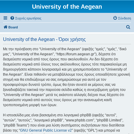
University of the Aegean
Συχνές ερωτήσεις
Σύνδεση
Α
Board
ν
University of the Aegean - Όροι χρήσης
α
ζ
Με την πρόσβαση στο “University of the Aegean” (εφεξής “εμείς”, “εμάς”, “δικό
μας”, “University of the Aegean”, “https://forum.aegean.gr”), δέχεστε ότι
ή
δεσμεύεστε νομικά από τους όρους που ακολουθούν. Αν δεν δέχεστε ότι
τ
δεσμεύεστε νομικά από όλους τους ακόλουθους όρους τότε παρακαλούμε μη
δημιουργήσετε κάποιον λογαριασμό και μη χρησιμοποιήσετε το “University of
η
the Aegean”. Είναι πιθανόν να μεταβάλλουμε τους όρους οποιαδήποτε χρονική
σ
στιγμή και θα επιδιώξουμε να σας ενημερώσουμε για αυτό με τον
προσφορότερο δυνατό τρόπο, όμως θα ήταν συνετό εκ μέρους σας να
η
ξαναδιαβάζετε τακτικά την παρούσα σελίδα καθώς η συνεχιζόμενη χρήση του
“University of the Aegean” μετά τις εκάστοτε αλλαγές δείχνει πως δέχεστε ότι
δεσμεύεστε νομικά από αυτούς τους όρους με την ανανεωμένη και/ή
τροποποιημένη μορφή των όρων.
Η ιστοσελίδα μας είναι βασισμένη στο λογισμικό phpBB (εφεξής “αυτοί”,
“αυτών”, “αυτούς”, “λογισμικό phpBB”, “www.phpbb.com”, “phpBB Limited”,
“phpBB Teams”) που είναι μια λύση συστήματος συζητήσεων που διατίθεται
βάσει της “
GNU General Public License v2
” (εφεξής “GPL”) και μπορεί να