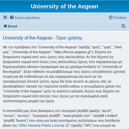
University of the Aegean
Συχνές ερωτήσεις
Σύνδεση
Α
Board
ν
University of the Aegean - Όροι χρήσης
α
ζ
Με την πρόσβαση στο “University of the Aegean” (εφεξής “εμείς”, “εμάς”, “δικό
μας”, “University of the Aegean”, “https://forum.aegean.gr”), δέχεστε ότι
ή
δεσμεύεστε νομικά από τους όρους που ακολουθούν. Αν δεν δέχεστε ότι
τ
δεσμεύεστε νομικά από όλους τους ακόλουθους όρους τότε παρακαλούμε μη
δημιουργήσετε κάποιον λογαριασμό και μη χρησιμοποιήσετε το “University of
η
the Aegean”. Είναι πιθανόν να μεταβάλλουμε τους όρους οποιαδήποτε χρονική
σ
στιγμή και θα επιδιώξουμε να σας ενημερώσουμε για αυτό με τον
προσφορότερο δυνατό τρόπο, όμως θα ήταν συνετό εκ μέρους σας να
η
ξαναδιαβάζετε τακτικά την παρούσα σελίδα καθώς η συνεχιζόμενη χρήση του
“University of the Aegean” μετά τις εκάστοτε αλλαγές δείχνει πως δέχεστε ότι
δεσμεύεστε νομικά από αυτούς τους όρους με την ανανεωμένη και/ή
τροποποιημένη μορφή των όρων.
Η ιστοσελίδα μας είναι βασισμένη στο λογισμικό phpBB (εφεξής “αυτοί”,
“αυτών”, “αυτούς”, “λογισμικό phpBB”, “www.phpbb.com”, “phpBB Limited”,
“phpBB Teams”) που είναι μια λύση συστήματος συζητήσεων που διατίθεται
βάσει της “
GNU General Public License v2
” (εφεξής “GPL”) και μπορεί να