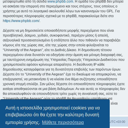
μεταφορτωθεί από τη σελίδα
www.phpbb.com
. Η ομάδα του phpBB δεν μπορεί
να ασκήσει την επιρροή στο περιεχόμενο και τους στόχους, τους οποίους ο
χρήστης με αυτό το λογισμικό ακολουθεί λόγω των κανονισμών του GPL. Για
περισσότερες πληροφορίες σχετικά με το phpBB, παρακαλούμε δείτε στο
https://www.phpbb.com/
.
Δέχεστε να μη δημοσιεύετε οποιασδήποτε μορφής περιεχόμενο που είναι
προσβλητικό, άσεμνο, χυδαίο, συκοφαντικό, περιέχον μίσος ή απειλή,
σεξουαλικά προσανατολισμένο ή οτιδήποτε άλλο που πιθανόν να παραβιάζει
νόμους είτε της χώρας σας, είτε της χώρας στην οποία φιλοξενείται το
“University of the Aegean”, είτε το Διεθνές Δίκαιο. Η δημοσίευση τέτοιου
περιεχομένου είναι δυνατόν να οδηγήσει στην άμεση και μόνιμη διαγραφή σας,
με ταυτόχρονη ενημέρωση της Υπηρεσίας Παροχής Υπηρεσιών Διαδικτύου που
χρησιμοποιείτε εφόσον κρίνουμε απαραίτητο. Η διεύθυνση IP κάθε
δημοσίευσης καταγράφεται για τη δυνατότητα επιβολής των παρόντων όρων.
Δέχεστε ότι το “University of the Aegean” έχει το δικαίωμα να απομακρύνει, να
επεξεργαστεί, να μετακινήσει ή να κλείσει ένα θέμα συζήτησης οποιαδήποτε
χρονική στιγμή επιλέξει. Σαν μέλος δέχεστε ότι οποιεσδήποτε πληροφορίες έχετε
εισάγει αποθηκεύονται σε μια βάση δεδομένων. Αν και αυτές οι πληροφορίες δεν
θα αποκαλυφθούν σε οποιονδήποτε τρίτο χωρίς τη συναίνεσή σας, ούτε το
“University of the Aegean” ούτε το phpBB θα θεωρηθούν υπεύθυνοι για
οποιαδήποτε απόπειρα ηλεκτρονικής εισβολής ή παραβίασης η οποία είναι
Αυτή η ιστοσελίδα χρησιμοποιεί cookies για να
δυνατόν να οδηγήσει σε απώλεια αυτών των δεδομένων.
επιβεβαιώσει ότι θα έχετε την καλύτερη δυνατή
Board
Διαγραφή cookies
Όλοι οι χρόνοι είναι
UTC+03:00
εμπειρία χρήσης.
Μάθετε περισσότερα