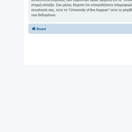
δυνατότητα επιβολής των παρόντων όρων. Δέχεστε ότι το “Univer
στιγμή επιλέξει. Σαν μέλος δέχεστε ότι οποιεσδήποτε πληροφορ
συναίνεσή σας, ούτε το “University of the Aegean” ούτε το p
των δεδομένων.
Board