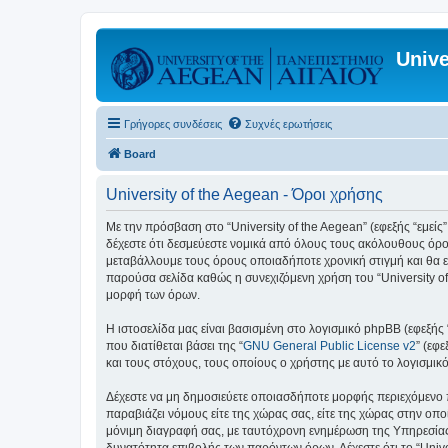
Unive
Γρήγορες συνδέσεις
Συχνές ερωτήσεις
Board
University of the Aegean - Όροι χρήσης
Με την πρόσβαση στο “University of the Aegean” (εφεξής “εμείς”,
δέχεστε ότι δεσμεύεστε νομικά από όλους τους ακόλουθους όρο
μεταβάλλουμε τους όρους οποιαδήποτε χρονική στιγμή και θα ε
παρούσα σελίδα καθώς η συνεχιζόμενη χρήση του “University of
μορφή των όρων.
Η ιστοσελίδα μας είναι βασισμένη στο λογισμικό phpBB (εφεξής
που διατίθεται βάσει της “
GNU General Public License v2
” (εφ
και τους στόχους, τους οποίους ο χρήστης με αυτό το λογισμι
Δέχεστε να μη δημοσιεύετε οποιασδήποτε μορφής περιεχόμενο π
παραβιάζει νόμους είτε της χώρας σας, είτε της χώρας στην οποία
μόνιμη διαγραφή σας, με ταυτόχρονη ενημέρωση της Υπηρεσίας