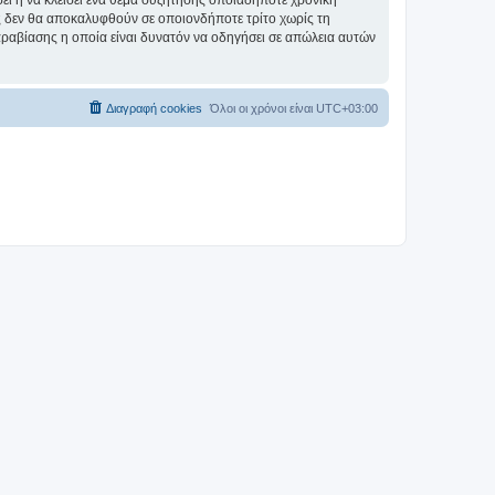
σει ή να κλείσει ένα θέμα συζήτησης οποιαδήποτε χρονική
ες δεν θα αποκαλυφθούν σε οποιονδήποτε τρίτο χωρίς τη
αραβίασης η οποία είναι δυνατόν να οδηγήσει σε απώλεια αυτών
Διαγραφή cookies
Όλοι οι χρόνοι είναι
UTC+03:00