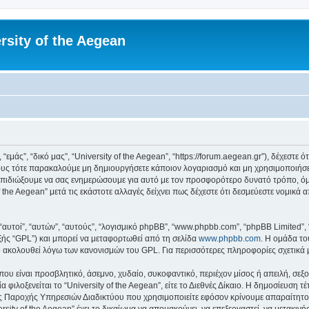
rsity of the Aegean
 “εμάς”, “δικό μας”, “University of the Aegean”, “https://forum.aegean.gr”), δέχεστ
υς τότε παρακαλούμε μη δημιουργήσετε κάποιον λογαριασμό και μη χρησιμοποιήσετε 
πιδιώξουμε να σας ενημερώσουμε για αυτό με τον προσφορότερο δυνατό τρόπο, όμω
 the Aegean” μετά τις εκάστοτε αλλαγές δείχνει πως δέχεστε ότι δεσμεύεστε νομικ
 “αυτοί”, “αυτών”, “αυτούς”, “λογισμικό phpBB”, “www.phpbb.com”, “phpBB Limited
εξής “GPL”) και μπορεί να μεταφορτωθεί από τη σελίδα
www.phpbb.com
. Η ομάδα το
κό ακολουθεί λόγω των κανονισμών του GPL. Για περισσότερες πληροφορίες σχετικά
ου είναι προσβλητικό, άσεμνο, χυδαίο, συκοφαντικό, περιέχον μίσος ή απειλή, σε
 φιλοξενείται το “University of the Aegean”, είτε το Διεθνές Δίκαιο. Η δημοσίευση 
 Παροχής Υπηρεσιών Διαδικτύου που χρησιμοποιείτε εφόσον κρίνουμε απαραίτητο.