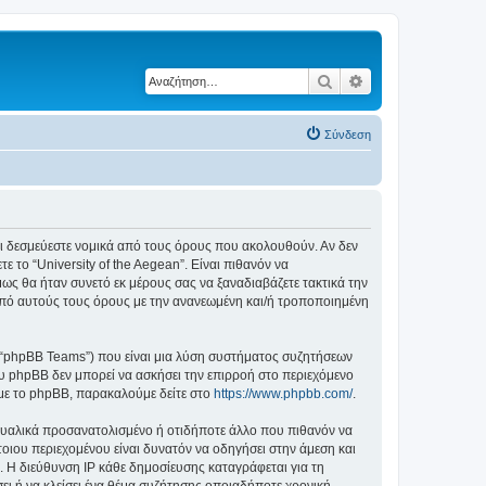
Αναζήτηση
Ειδική αναζήτηση
Σύνδεση
ε ότι δεσμεύεστε νομικά από τους όρους που ακολουθούν. Αν δεν
το “University of the Aegean”. Είναι πιθανόν να
ς θα ήταν συνετό εκ μέρους σας να ξαναδιαβάζετε τακτικά την
ά από αυτούς τους όρους με την ανανεωμένη και/ή τροποποιημένη
”, “phpBB Teams”) που είναι μια λύση συστήματος συζητήσεων
υ phpBB δεν μπορεί να ασκήσει την επιρροή στο περιεχόμενο
 με το phpBB, παρακαλούμε δείτε στο
https://www.phpbb.com/
.
ξουαλικά προσανατολισμένο ή οτιδήποτε άλλο που πιθανόν να
τέτοιου περιεχομένου είναι δυνατόν να οδηγήσει στην άμεση και
 Η διεύθυνση IP κάθε δημοσίευσης καταγράφεται για τη