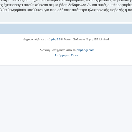
sity of the Aegean” έχει το δικαίωμα να απομακρύνει, να επεξεργαστεί, να μετακινή
ίες έχετε εισάγει αποθηκεύονται σε μια βάση δεδομένων. Αν και αυτές οι πληροφορί
hpBB θα θεωρηθούν υπεύθυνοι για οποιαδήποτε απόπειρα ηλεκτρονικής εισβολής ή π
Δημιουργήθηκε από
phpBB
® Forum Software © phpBB Limited
Ελληνική μετάφραση από το
phpbbgr.com
Απόρρητο
|
Όροι