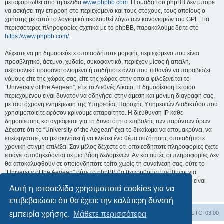
μεταφορτωθεί από τη σελίδα
www.phpbb.com
. Η ομάδα του phpBB δεν μπορεί
να ασκήσει την επιρροή στο περιεχόμενο και τους στόχους, τους οποίους ο
χρήστης με αυτό το λογισμικό ακολουθεί λόγω των κανονισμών του GPL. Για
περισσότερες πληροφορίες σχετικά με το phpBB, παρακαλούμε δείτε στο
https://www.phpbb.com/
.
Δέχεστε να μη δημοσιεύετε οποιασδήποτε μορφής περιεχόμενο που είναι
προσβλητικό, άσεμνο, χυδαίο, συκοφαντικό, περιέχον μίσος ή απειλή,
σεξουαλικά προσανατολισμένο ή οτιδήποτε άλλο που πιθανόν να παραβιάζει
νόμους είτε της χώρας σας, είτε της χώρας στην οποία φιλοξενείται το
“University of the Aegean”, είτε το Διεθνές Δίκαιο. Η δημοσίευση τέτοιου
περιεχομένου είναι δυνατόν να οδηγήσει στην άμεση και μόνιμη διαγραφή σας,
με ταυτόχρονη ενημέρωση της Υπηρεσίας Παροχής Υπηρεσιών Διαδικτύου που
χρησιμοποιείτε εφόσον κρίνουμε απαραίτητο. Η διεύθυνση IP κάθε
δημοσίευσης καταγράφεται για τη δυνατότητα επιβολής των παρόντων όρων.
Δέχεστε ότι το “University of the Aegean” έχει το δικαίωμα να απομακρύνει, να
επεξεργαστεί, να μετακινήσει ή να κλείσει ένα θέμα συζήτησης οποιαδήποτε
χρονική στιγμή επιλέξει. Σαν μέλος δέχεστε ότι οποιεσδήποτε πληροφορίες έχετε
εισάγει αποθηκεύονται σε μια βάση δεδομένων. Αν και αυτές οι πληροφορίες δεν
θα αποκαλυφθούν σε οποιονδήποτε τρίτο χωρίς τη συναίνεσή σας, ούτε το
“University of the Aegean” ούτε το phpBB θα θεωρηθούν υπεύθυνοι για
οποιαδήποτε απόπειρα ηλεκτρονικής εισβολής ή παραβίασης η οποία είναι
Αυτή η ιστοσελίδα χρησιμοποιεί cookies για να
δυνατόν να οδηγήσει σε απώλεια αυτών των δεδομένων.
επιβεβαιώσει ότι θα έχετε την καλύτερη δυνατή
Board
Διαγραφή cookies
Όλοι οι χρόνοι είναι
UTC+03:00
εμπειρία χρήσης.
Μάθετε περισσότερα