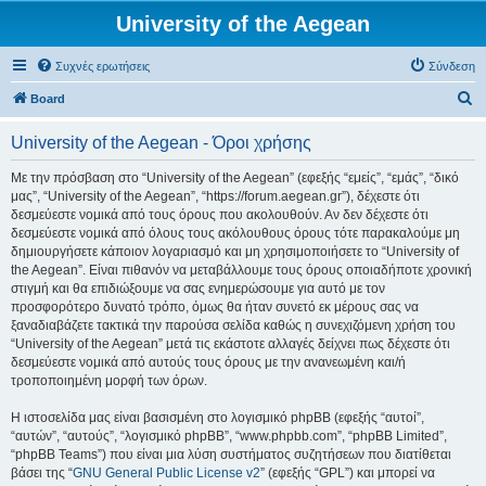
University of the Aegean
Συχνές ερωτήσεις
Σύνδεση
Α
Board
ν
University of the Aegean - Όροι χρήσης
α
ζ
Με την πρόσβαση στο “University of the Aegean” (εφεξής “εμείς”, “εμάς”, “δικό
μας”, “University of the Aegean”, “https://forum.aegean.gr”), δέχεστε ότι
ή
δεσμεύεστε νομικά από τους όρους που ακολουθούν. Αν δεν δέχεστε ότι
τ
δεσμεύεστε νομικά από όλους τους ακόλουθους όρους τότε παρακαλούμε μη
δημιουργήσετε κάποιον λογαριασμό και μη χρησιμοποιήσετε το “University of
η
the Aegean”. Είναι πιθανόν να μεταβάλλουμε τους όρους οποιαδήποτε χρονική
σ
στιγμή και θα επιδιώξουμε να σας ενημερώσουμε για αυτό με τον
προσφορότερο δυνατό τρόπο, όμως θα ήταν συνετό εκ μέρους σας να
η
ξαναδιαβάζετε τακτικά την παρούσα σελίδα καθώς η συνεχιζόμενη χρήση του
“University of the Aegean” μετά τις εκάστοτε αλλαγές δείχνει πως δέχεστε ότι
δεσμεύεστε νομικά από αυτούς τους όρους με την ανανεωμένη και/ή
τροποποιημένη μορφή των όρων.
Η ιστοσελίδα μας είναι βασισμένη στο λογισμικό phpBB (εφεξής “αυτοί”,
“αυτών”, “αυτούς”, “λογισμικό phpBB”, “www.phpbb.com”, “phpBB Limited”,
“phpBB Teams”) που είναι μια λύση συστήματος συζητήσεων που διατίθεται
βάσει της “
GNU General Public License v2
” (εφεξής “GPL”) και μπορεί να