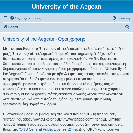
University of the Aegean
Συχνές ερωτήσεις
Σύνδεση
Α
Board
ν
University of the Aegean - Όροι χρήσης
α
ζ
Με την πρόσβαση στο “University of the Aegean” (εφεξής “εμείς”, “εμάς”, “δικό
μας”, “University of the Aegean”, “https://forum.aegean.gr”), δέχεστε ότι
ή
δεσμεύεστε νομικά από τους όρους που ακολουθούν. Αν δεν δέχεστε ότι
τ
δεσμεύεστε νομικά από όλους τους ακόλουθους όρους τότε παρακαλούμε μη
δημιουργήσετε κάποιον λογαριασμό και μη χρησιμοποιήσετε το “University of
η
the Aegean”. Είναι πιθανόν να μεταβάλλουμε τους όρους οποιαδήποτε χρονική
σ
στιγμή και θα επιδιώξουμε να σας ενημερώσουμε για αυτό με τον
προσφορότερο δυνατό τρόπο, όμως θα ήταν συνετό εκ μέρους σας να
η
ξαναδιαβάζετε τακτικά την παρούσα σελίδα καθώς η συνεχιζόμενη χρήση του
“University of the Aegean” μετά τις εκάστοτε αλλαγές δείχνει πως δέχεστε ότι
δεσμεύεστε νομικά από αυτούς τους όρους με την ανανεωμένη και/ή
τροποποιημένη μορφή των όρων.
Η ιστοσελίδα μας είναι βασισμένη στο λογισμικό phpBB (εφεξής “αυτοί”,
“αυτών”, “αυτούς”, “λογισμικό phpBB”, “www.phpbb.com”, “phpBB Limited”,
“phpBB Teams”) που είναι μια λύση συστήματος συζητήσεων που διατίθεται
βάσει της “
GNU General Public License v2
” (εφεξής “GPL”) και μπορεί να