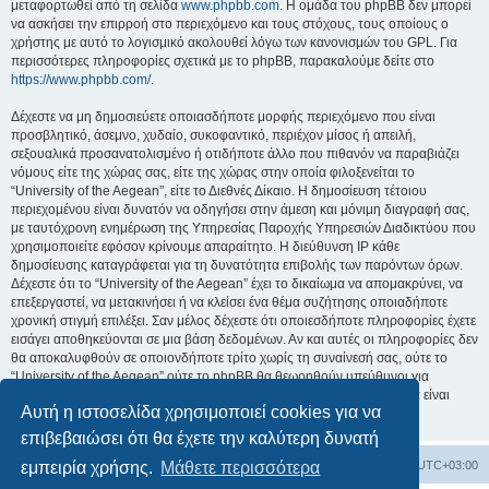
μεταφορτωθεί από τη σελίδα
www.phpbb.com
. Η ομάδα του phpBB δεν μπορεί
να ασκήσει την επιρροή στο περιεχόμενο και τους στόχους, τους οποίους ο
χρήστης με αυτό το λογισμικό ακολουθεί λόγω των κανονισμών του GPL. Για
περισσότερες πληροφορίες σχετικά με το phpBB, παρακαλούμε δείτε στο
https://www.phpbb.com/
.
Δέχεστε να μη δημοσιεύετε οποιασδήποτε μορφής περιεχόμενο που είναι
προσβλητικό, άσεμνο, χυδαίο, συκοφαντικό, περιέχον μίσος ή απειλή,
σεξουαλικά προσανατολισμένο ή οτιδήποτε άλλο που πιθανόν να παραβιάζει
νόμους είτε της χώρας σας, είτε της χώρας στην οποία φιλοξενείται το
“University of the Aegean”, είτε το Διεθνές Δίκαιο. Η δημοσίευση τέτοιου
περιεχομένου είναι δυνατόν να οδηγήσει στην άμεση και μόνιμη διαγραφή σας,
με ταυτόχρονη ενημέρωση της Υπηρεσίας Παροχής Υπηρεσιών Διαδικτύου που
χρησιμοποιείτε εφόσον κρίνουμε απαραίτητο. Η διεύθυνση IP κάθε
δημοσίευσης καταγράφεται για τη δυνατότητα επιβολής των παρόντων όρων.
Δέχεστε ότι το “University of the Aegean” έχει το δικαίωμα να απομακρύνει, να
επεξεργαστεί, να μετακινήσει ή να κλείσει ένα θέμα συζήτησης οποιαδήποτε
χρονική στιγμή επιλέξει. Σαν μέλος δέχεστε ότι οποιεσδήποτε πληροφορίες έχετε
εισάγει αποθηκεύονται σε μια βάση δεδομένων. Αν και αυτές οι πληροφορίες δεν
θα αποκαλυφθούν σε οποιονδήποτε τρίτο χωρίς τη συναίνεσή σας, ούτε το
“University of the Aegean” ούτε το phpBB θα θεωρηθούν υπεύθυνοι για
οποιαδήποτε απόπειρα ηλεκτρονικής εισβολής ή παραβίασης η οποία είναι
Αυτή η ιστοσελίδα χρησιμοποιεί cookies για να
δυνατόν να οδηγήσει σε απώλεια αυτών των δεδομένων.
επιβεβαιώσει ότι θα έχετε την καλύτερη δυνατή
Board
Διαγραφή cookies
Όλοι οι χρόνοι είναι
UTC+03:00
εμπειρία χρήσης.
Μάθετε περισσότερα