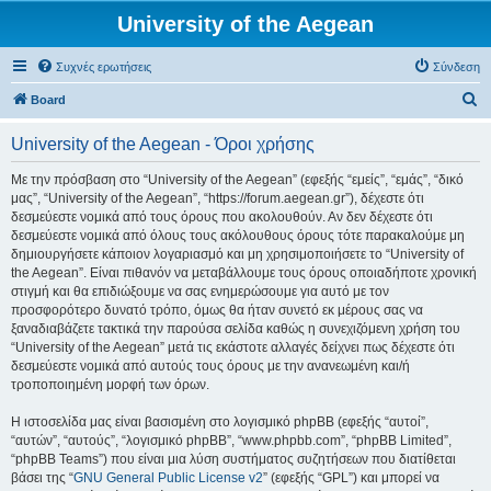
University of the Aegean
Συχνές ερωτήσεις
Σύνδεση
Α
Board
ν
University of the Aegean - Όροι χρήσης
α
ζ
Με την πρόσβαση στο “University of the Aegean” (εφεξής “εμείς”, “εμάς”, “δικό
μας”, “University of the Aegean”, “https://forum.aegean.gr”), δέχεστε ότι
ή
δεσμεύεστε νομικά από τους όρους που ακολουθούν. Αν δεν δέχεστε ότι
τ
δεσμεύεστε νομικά από όλους τους ακόλουθους όρους τότε παρακαλούμε μη
δημιουργήσετε κάποιον λογαριασμό και μη χρησιμοποιήσετε το “University of
η
the Aegean”. Είναι πιθανόν να μεταβάλλουμε τους όρους οποιαδήποτε χρονική
σ
στιγμή και θα επιδιώξουμε να σας ενημερώσουμε για αυτό με τον
προσφορότερο δυνατό τρόπο, όμως θα ήταν συνετό εκ μέρους σας να
η
ξαναδιαβάζετε τακτικά την παρούσα σελίδα καθώς η συνεχιζόμενη χρήση του
“University of the Aegean” μετά τις εκάστοτε αλλαγές δείχνει πως δέχεστε ότι
δεσμεύεστε νομικά από αυτούς τους όρους με την ανανεωμένη και/ή
τροποποιημένη μορφή των όρων.
Η ιστοσελίδα μας είναι βασισμένη στο λογισμικό phpBB (εφεξής “αυτοί”,
“αυτών”, “αυτούς”, “λογισμικό phpBB”, “www.phpbb.com”, “phpBB Limited”,
“phpBB Teams”) που είναι μια λύση συστήματος συζητήσεων που διατίθεται
βάσει της “
GNU General Public License v2
” (εφεξής “GPL”) και μπορεί να