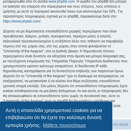
μεταφορτωθεί από τη σελίδα
www.phpbb.com
. Η ομάδα του phpBB δεν μπορεί
να ασκήσει την επιρροή στο περιεχόμενο και τους στόχους, τους οποίους ο
χρήστης με αυτό το λογισμικό ακολουθεί λόγω των κανονισμών του GPL. Για
περισσότερες πληροφορίες σχετικά με το phpBB, παρακαλούμε δείτε στο
https://www.phpbb.com/
.
Δέχεστε να μη δημοσιεύετε οποιασδήποτε μορφής περιεχόμενο που είναι
προσβλητικό, άσεμνο, χυδαίο, συκοφαντικό, περιέχον μίσος ή απειλή,
σεξουαλικά προσανατολισμένο ή οτιδήποτε άλλο που πιθανόν να παραβιάζει
νόμους είτε της χώρας σας, είτε της χώρας στην οποία φιλοξενείται το
“University of the Aegean”, είτε το Διεθνές Δίκαιο. Η δημοσίευση τέτοιου
περιεχομένου είναι δυνατόν να οδηγήσει στην άμεση και μόνιμη διαγραφή σας,
με ταυτόχρονη ενημέρωση της Υπηρεσίας Παροχής Υπηρεσιών Διαδικτύου που
χρησιμοποιείτε εφόσον κρίνουμε απαραίτητο. Η διεύθυνση IP κάθε
δημοσίευσης καταγράφεται για τη δυνατότητα επιβολής των παρόντων όρων.
Δέχεστε ότι το “University of the Aegean” έχει το δικαίωμα να απομακρύνει, να
επεξεργαστεί, να μετακινήσει ή να κλείσει ένα θέμα συζήτησης οποιαδήποτε
χρονική στιγμή επιλέξει. Σαν μέλος δέχεστε ότι οποιεσδήποτε πληροφορίες έχετε
εισάγει αποθηκεύονται σε μια βάση δεδομένων. Αν και αυτές οι πληροφορίες δεν
θα αποκαλυφθούν σε οποιονδήποτε τρίτο χωρίς τη συναίνεσή σας, ούτε το
“University of the Aegean” ούτε το phpBB θα θεωρηθούν υπεύθυνοι για
οποιαδήποτε απόπειρα ηλεκτρονικής εισβολής ή παραβίασης η οποία είναι
Αυτή η ιστοσελίδα χρησιμοποιεί cookies για να
δυνατόν να οδηγήσει σε απώλεια αυτών των δεδομένων.
επιβεβαιώσει ότι θα έχετε την καλύτερη δυνατή
Board
Διαγραφή cookies
Όλοι οι χρόνοι είναι
UTC+03:00
εμπειρία χρήσης.
Μάθετε περισσότερα