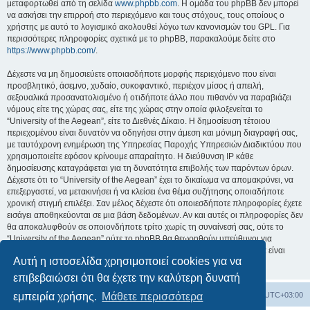
μεταφορτωθεί από τη σελίδα
www.phpbb.com
. Η ομάδα του phpBB δεν μπορεί
να ασκήσει την επιρροή στο περιεχόμενο και τους στόχους, τους οποίους ο
χρήστης με αυτό το λογισμικό ακολουθεί λόγω των κανονισμών του GPL. Για
περισσότερες πληροφορίες σχετικά με το phpBB, παρακαλούμε δείτε στο
https://www.phpbb.com/
.
Δέχεστε να μη δημοσιεύετε οποιασδήποτε μορφής περιεχόμενο που είναι
προσβλητικό, άσεμνο, χυδαίο, συκοφαντικό, περιέχον μίσος ή απειλή,
σεξουαλικά προσανατολισμένο ή οτιδήποτε άλλο που πιθανόν να παραβιάζει
νόμους είτε της χώρας σας, είτε της χώρας στην οποία φιλοξενείται το
“University of the Aegean”, είτε το Διεθνές Δίκαιο. Η δημοσίευση τέτοιου
περιεχομένου είναι δυνατόν να οδηγήσει στην άμεση και μόνιμη διαγραφή σας,
με ταυτόχρονη ενημέρωση της Υπηρεσίας Παροχής Υπηρεσιών Διαδικτύου που
χρησιμοποιείτε εφόσον κρίνουμε απαραίτητο. Η διεύθυνση IP κάθε
δημοσίευσης καταγράφεται για τη δυνατότητα επιβολής των παρόντων όρων.
Δέχεστε ότι το “University of the Aegean” έχει το δικαίωμα να απομακρύνει, να
επεξεργαστεί, να μετακινήσει ή να κλείσει ένα θέμα συζήτησης οποιαδήποτε
χρονική στιγμή επιλέξει. Σαν μέλος δέχεστε ότι οποιεσδήποτε πληροφορίες έχετε
εισάγει αποθηκεύονται σε μια βάση δεδομένων. Αν και αυτές οι πληροφορίες δεν
θα αποκαλυφθούν σε οποιονδήποτε τρίτο χωρίς τη συναίνεσή σας, ούτε το
“University of the Aegean” ούτε το phpBB θα θεωρηθούν υπεύθυνοι για
οποιαδήποτε απόπειρα ηλεκτρονικής εισβολής ή παραβίασης η οποία είναι
Αυτή η ιστοσελίδα χρησιμοποιεί cookies για να
δυνατόν να οδηγήσει σε απώλεια αυτών των δεδομένων.
επιβεβαιώσει ότι θα έχετε την καλύτερη δυνατή
Board
Διαγραφή cookies
Όλοι οι χρόνοι είναι
UTC+03:00
εμπειρία χρήσης.
Μάθετε περισσότερα