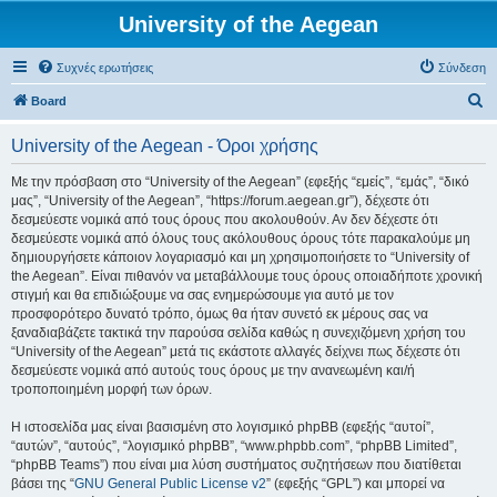
University of the Aegean
Συχνές ερωτήσεις
Σύνδεση
Α
Board
ν
University of the Aegean - Όροι χρήσης
α
ζ
Με την πρόσβαση στο “University of the Aegean” (εφεξής “εμείς”, “εμάς”, “δικό
μας”, “University of the Aegean”, “https://forum.aegean.gr”), δέχεστε ότι
ή
δεσμεύεστε νομικά από τους όρους που ακολουθούν. Αν δεν δέχεστε ότι
τ
δεσμεύεστε νομικά από όλους τους ακόλουθους όρους τότε παρακαλούμε μη
δημιουργήσετε κάποιον λογαριασμό και μη χρησιμοποιήσετε το “University of
η
the Aegean”. Είναι πιθανόν να μεταβάλλουμε τους όρους οποιαδήποτε χρονική
σ
στιγμή και θα επιδιώξουμε να σας ενημερώσουμε για αυτό με τον
προσφορότερο δυνατό τρόπο, όμως θα ήταν συνετό εκ μέρους σας να
η
ξαναδιαβάζετε τακτικά την παρούσα σελίδα καθώς η συνεχιζόμενη χρήση του
“University of the Aegean” μετά τις εκάστοτε αλλαγές δείχνει πως δέχεστε ότι
δεσμεύεστε νομικά από αυτούς τους όρους με την ανανεωμένη και/ή
τροποποιημένη μορφή των όρων.
Η ιστοσελίδα μας είναι βασισμένη στο λογισμικό phpBB (εφεξής “αυτοί”,
“αυτών”, “αυτούς”, “λογισμικό phpBB”, “www.phpbb.com”, “phpBB Limited”,
“phpBB Teams”) που είναι μια λύση συστήματος συζητήσεων που διατίθεται
βάσει της “
GNU General Public License v2
” (εφεξής “GPL”) και μπορεί να