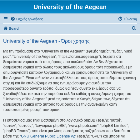
University of the Aegean
Συχνές ερωτήσεις
Σύνδεση
Α
Board
ν
University of the Aegean - Όροι χρήσης
α
ζ
Με την πρόσβαση στο “University of the Aegean” (εφεξής “εμείς”, “εμάς”, “δικό
μας”, “University of the Aegean”, “https://forum.aegean.gr”), δέχεστε ότι
ή
δεσμεύεστε νομικά από τους όρους που ακολουθούν. Αν δεν δέχεστε ότι
τ
δεσμεύεστε νομικά από όλους τους ακόλουθους όρους τότε παρακαλούμε μη
δημιουργήσετε κάποιον λογαριασμό και μη χρησιμοποιήσετε το “University of
η
the Aegean”. Είναι πιθανόν να μεταβάλλουμε τους όρους οποιαδήποτε χρονική
σ
στιγμή και θα επιδιώξουμε να σας ενημερώσουμε για αυτό με τον
προσφορότερο δυνατό τρόπο, όμως θα ήταν συνετό εκ μέρους σας να
η
ξαναδιαβάζετε τακτικά την παρούσα σελίδα καθώς η συνεχιζόμενη χρήση του
“University of the Aegean” μετά τις εκάστοτε αλλαγές δείχνει πως δέχεστε ότι
δεσμεύεστε νομικά από αυτούς τους όρους με την ανανεωμένη και/ή
τροποποιημένη μορφή των όρων.
Η ιστοσελίδα μας είναι βασισμένη στο λογισμικό phpBB (εφεξής “αυτοί”,
“αυτών”, “αυτούς”, “λογισμικό phpBB”, “www.phpbb.com”, “phpBB Limited”,
“phpBB Teams”) που είναι μια λύση συστήματος συζητήσεων που διατίθεται
βάσει της “
GNU General Public License v2
” (εφεξής “GPL”) και μπορεί να