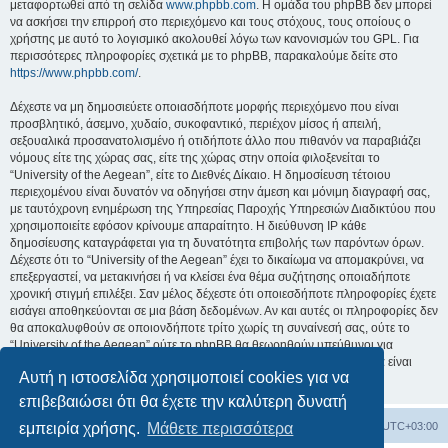
μεταφορτωθεί από τη σελίδα
www.phpbb.com
. Η ομάδα του phpBB δεν μπορεί
να ασκήσει την επιρροή στο περιεχόμενο και τους στόχους, τους οποίους ο
χρήστης με αυτό το λογισμικό ακολουθεί λόγω των κανονισμών του GPL. Για
περισσότερες πληροφορίες σχετικά με το phpBB, παρακαλούμε δείτε στο
https://www.phpbb.com/
.
Δέχεστε να μη δημοσιεύετε οποιασδήποτε μορφής περιεχόμενο που είναι
προσβλητικό, άσεμνο, χυδαίο, συκοφαντικό, περιέχον μίσος ή απειλή,
σεξουαλικά προσανατολισμένο ή οτιδήποτε άλλο που πιθανόν να παραβιάζει
νόμους είτε της χώρας σας, είτε της χώρας στην οποία φιλοξενείται το
“University of the Aegean”, είτε το Διεθνές Δίκαιο. Η δημοσίευση τέτοιου
περιεχομένου είναι δυνατόν να οδηγήσει στην άμεση και μόνιμη διαγραφή σας,
με ταυτόχρονη ενημέρωση της Υπηρεσίας Παροχής Υπηρεσιών Διαδικτύου που
χρησιμοποιείτε εφόσον κρίνουμε απαραίτητο. Η διεύθυνση IP κάθε
δημοσίευσης καταγράφεται για τη δυνατότητα επιβολής των παρόντων όρων.
Δέχεστε ότι το “University of the Aegean” έχει το δικαίωμα να απομακρύνει, να
επεξεργαστεί, να μετακινήσει ή να κλείσει ένα θέμα συζήτησης οποιαδήποτε
χρονική στιγμή επιλέξει. Σαν μέλος δέχεστε ότι οποιεσδήποτε πληροφορίες έχετε
εισάγει αποθηκεύονται σε μια βάση δεδομένων. Αν και αυτές οι πληροφορίες δεν
θα αποκαλυφθούν σε οποιονδήποτε τρίτο χωρίς τη συναίνεσή σας, ούτε το
“University of the Aegean” ούτε το phpBB θα θεωρηθούν υπεύθυνοι για
οποιαδήποτε απόπειρα ηλεκτρονικής εισβολής ή παραβίασης η οποία είναι
Αυτή η ιστοσελίδα χρησιμοποιεί cookies για να
δυνατόν να οδηγήσει σε απώλεια αυτών των δεδομένων.
επιβεβαιώσει ότι θα έχετε την καλύτερη δυνατή
Board
Διαγραφή cookies
Όλοι οι χρόνοι είναι
UTC+03:00
εμπειρία χρήσης.
Μάθετε περισσότερα