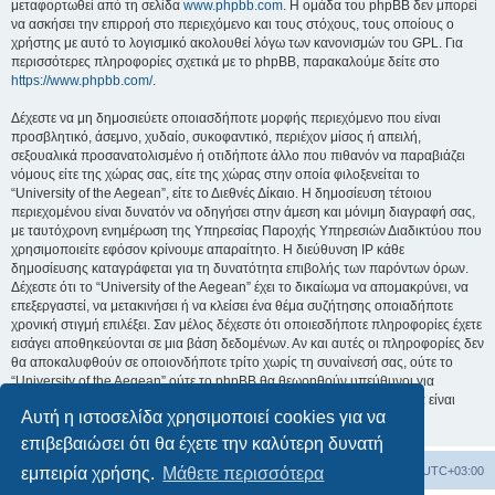
μεταφορτωθεί από τη σελίδα
www.phpbb.com
. Η ομάδα του phpBB δεν μπορεί
να ασκήσει την επιρροή στο περιεχόμενο και τους στόχους, τους οποίους ο
χρήστης με αυτό το λογισμικό ακολουθεί λόγω των κανονισμών του GPL. Για
περισσότερες πληροφορίες σχετικά με το phpBB, παρακαλούμε δείτε στο
https://www.phpbb.com/
.
Δέχεστε να μη δημοσιεύετε οποιασδήποτε μορφής περιεχόμενο που είναι
προσβλητικό, άσεμνο, χυδαίο, συκοφαντικό, περιέχον μίσος ή απειλή,
σεξουαλικά προσανατολισμένο ή οτιδήποτε άλλο που πιθανόν να παραβιάζει
νόμους είτε της χώρας σας, είτε της χώρας στην οποία φιλοξενείται το
“University of the Aegean”, είτε το Διεθνές Δίκαιο. Η δημοσίευση τέτοιου
περιεχομένου είναι δυνατόν να οδηγήσει στην άμεση και μόνιμη διαγραφή σας,
με ταυτόχρονη ενημέρωση της Υπηρεσίας Παροχής Υπηρεσιών Διαδικτύου που
χρησιμοποιείτε εφόσον κρίνουμε απαραίτητο. Η διεύθυνση IP κάθε
δημοσίευσης καταγράφεται για τη δυνατότητα επιβολής των παρόντων όρων.
Δέχεστε ότι το “University of the Aegean” έχει το δικαίωμα να απομακρύνει, να
επεξεργαστεί, να μετακινήσει ή να κλείσει ένα θέμα συζήτησης οποιαδήποτε
χρονική στιγμή επιλέξει. Σαν μέλος δέχεστε ότι οποιεσδήποτε πληροφορίες έχετε
εισάγει αποθηκεύονται σε μια βάση δεδομένων. Αν και αυτές οι πληροφορίες δεν
θα αποκαλυφθούν σε οποιονδήποτε τρίτο χωρίς τη συναίνεσή σας, ούτε το
“University of the Aegean” ούτε το phpBB θα θεωρηθούν υπεύθυνοι για
οποιαδήποτε απόπειρα ηλεκτρονικής εισβολής ή παραβίασης η οποία είναι
Αυτή η ιστοσελίδα χρησιμοποιεί cookies για να
δυνατόν να οδηγήσει σε απώλεια αυτών των δεδομένων.
επιβεβαιώσει ότι θα έχετε την καλύτερη δυνατή
Board
Διαγραφή cookies
Όλοι οι χρόνοι είναι
UTC+03:00
εμπειρία χρήσης.
Μάθετε περισσότερα