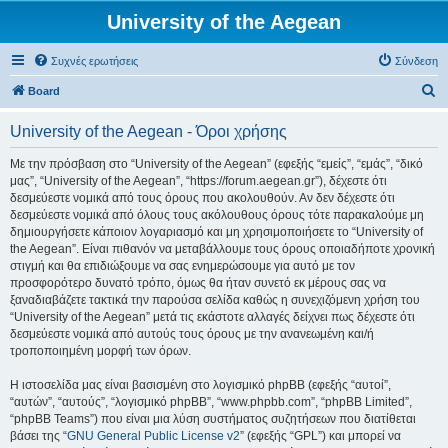
University of the Aegean
Συχνές ερωτήσεις
Σύνδεση
Α
Board
ν
University of the Aegean - Όροι χρήσης
α
ζ
Με την πρόσβαση στο “University of the Aegean” (εφεξής “εμείς”, “εμάς”, “δικό
μας”, “University of the Aegean”, “https://forum.aegean.gr”), δέχεστε ότι
ή
δεσμεύεστε νομικά από τους όρους που ακολουθούν. Αν δεν δέχεστε ότι
τ
δεσμεύεστε νομικά από όλους τους ακόλουθους όρους τότε παρακαλούμε μη
δημιουργήσετε κάποιον λογαριασμό και μη χρησιμοποιήσετε το “University of
η
the Aegean”. Είναι πιθανόν να μεταβάλλουμε τους όρους οποιαδήποτε χρονική
σ
στιγμή και θα επιδιώξουμε να σας ενημερώσουμε για αυτό με τον
προσφορότερο δυνατό τρόπο, όμως θα ήταν συνετό εκ μέρους σας να
η
ξαναδιαβάζετε τακτικά την παρούσα σελίδα καθώς η συνεχιζόμενη χρήση του
“University of the Aegean” μετά τις εκάστοτε αλλαγές δείχνει πως δέχεστε ότι
δεσμεύεστε νομικά από αυτούς τους όρους με την ανανεωμένη και/ή
τροποποιημένη μορφή των όρων.
Η ιστοσελίδα μας είναι βασισμένη στο λογισμικό phpBB (εφεξής “αυτοί”,
“αυτών”, “αυτούς”, “λογισμικό phpBB”, “www.phpbb.com”, “phpBB Limited”,
“phpBB Teams”) που είναι μια λύση συστήματος συζητήσεων που διατίθεται
βάσει της “
GNU General Public License v2
” (εφεξής “GPL”) και μπορεί να