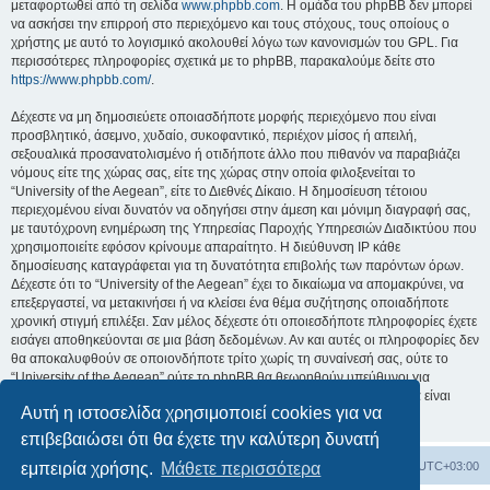
μεταφορτωθεί από τη σελίδα
www.phpbb.com
. Η ομάδα του phpBB δεν μπορεί
να ασκήσει την επιρροή στο περιεχόμενο και τους στόχους, τους οποίους ο
χρήστης με αυτό το λογισμικό ακολουθεί λόγω των κανονισμών του GPL. Για
περισσότερες πληροφορίες σχετικά με το phpBB, παρακαλούμε δείτε στο
https://www.phpbb.com/
.
Δέχεστε να μη δημοσιεύετε οποιασδήποτε μορφής περιεχόμενο που είναι
προσβλητικό, άσεμνο, χυδαίο, συκοφαντικό, περιέχον μίσος ή απειλή,
σεξουαλικά προσανατολισμένο ή οτιδήποτε άλλο που πιθανόν να παραβιάζει
νόμους είτε της χώρας σας, είτε της χώρας στην οποία φιλοξενείται το
“University of the Aegean”, είτε το Διεθνές Δίκαιο. Η δημοσίευση τέτοιου
περιεχομένου είναι δυνατόν να οδηγήσει στην άμεση και μόνιμη διαγραφή σας,
με ταυτόχρονη ενημέρωση της Υπηρεσίας Παροχής Υπηρεσιών Διαδικτύου που
χρησιμοποιείτε εφόσον κρίνουμε απαραίτητο. Η διεύθυνση IP κάθε
δημοσίευσης καταγράφεται για τη δυνατότητα επιβολής των παρόντων όρων.
Δέχεστε ότι το “University of the Aegean” έχει το δικαίωμα να απομακρύνει, να
επεξεργαστεί, να μετακινήσει ή να κλείσει ένα θέμα συζήτησης οποιαδήποτε
χρονική στιγμή επιλέξει. Σαν μέλος δέχεστε ότι οποιεσδήποτε πληροφορίες έχετε
εισάγει αποθηκεύονται σε μια βάση δεδομένων. Αν και αυτές οι πληροφορίες δεν
θα αποκαλυφθούν σε οποιονδήποτε τρίτο χωρίς τη συναίνεσή σας, ούτε το
“University of the Aegean” ούτε το phpBB θα θεωρηθούν υπεύθυνοι για
οποιαδήποτε απόπειρα ηλεκτρονικής εισβολής ή παραβίασης η οποία είναι
Αυτή η ιστοσελίδα χρησιμοποιεί cookies για να
δυνατόν να οδηγήσει σε απώλεια αυτών των δεδομένων.
επιβεβαιώσει ότι θα έχετε την καλύτερη δυνατή
Board
Διαγραφή cookies
Όλοι οι χρόνοι είναι
UTC+03:00
εμπειρία χρήσης.
Μάθετε περισσότερα