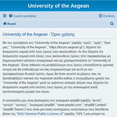
University of the Aegean
Συχνές ερωτήσεις
Σύνδεση
Α
Board
ν
University of the Aegean - Όροι χρήσης
α
ζ
Με την πρόσβαση στο “University of the Aegean” (εφεξής “εμείς”, “εμάς”, “δικό
μας”, “University of the Aegean”, “https://forum.aegean.gr”), δέχεστε ότι
ή
δεσμεύεστε νομικά από τους όρους που ακολουθούν. Αν δεν δέχεστε ότι
τ
δεσμεύεστε νομικά από όλους τους ακόλουθους όρους τότε παρακαλούμε μη
δημιουργήσετε κάποιον λογαριασμό και μη χρησιμοποιήσετε το “University of
η
the Aegean”. Είναι πιθανόν να μεταβάλλουμε τους όρους οποιαδήποτε χρονική
σ
στιγμή και θα επιδιώξουμε να σας ενημερώσουμε για αυτό με τον
προσφορότερο δυνατό τρόπο, όμως θα ήταν συνετό εκ μέρους σας να
η
ξαναδιαβάζετε τακτικά την παρούσα σελίδα καθώς η συνεχιζόμενη χρήση του
“University of the Aegean” μετά τις εκάστοτε αλλαγές δείχνει πως δέχεστε ότι
δεσμεύεστε νομικά από αυτούς τους όρους με την ανανεωμένη και/ή
τροποποιημένη μορφή των όρων.
Η ιστοσελίδα μας είναι βασισμένη στο λογισμικό phpBB (εφεξής “αυτοί”,
“αυτών”, “αυτούς”, “λογισμικό phpBB”, “www.phpbb.com”, “phpBB Limited”,
“phpBB Teams”) που είναι μια λύση συστήματος συζητήσεων που διατίθεται
βάσει της “
GNU General Public License v2
” (εφεξής “GPL”) και μπορεί να