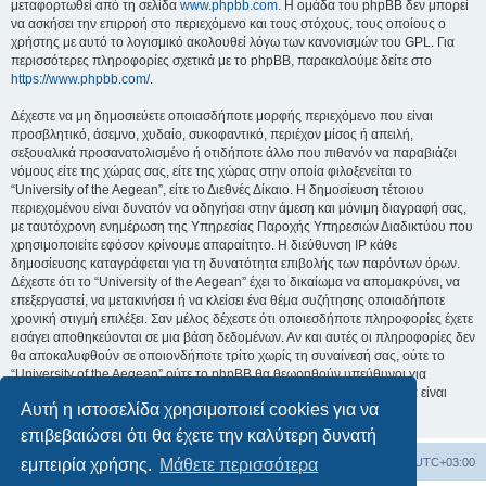
μεταφορτωθεί από τη σελίδα
www.phpbb.com
. Η ομάδα του phpBB δεν μπορεί
να ασκήσει την επιρροή στο περιεχόμενο και τους στόχους, τους οποίους ο
χρήστης με αυτό το λογισμικό ακολουθεί λόγω των κανονισμών του GPL. Για
περισσότερες πληροφορίες σχετικά με το phpBB, παρακαλούμε δείτε στο
https://www.phpbb.com/
.
Δέχεστε να μη δημοσιεύετε οποιασδήποτε μορφής περιεχόμενο που είναι
προσβλητικό, άσεμνο, χυδαίο, συκοφαντικό, περιέχον μίσος ή απειλή,
σεξουαλικά προσανατολισμένο ή οτιδήποτε άλλο που πιθανόν να παραβιάζει
νόμους είτε της χώρας σας, είτε της χώρας στην οποία φιλοξενείται το
“University of the Aegean”, είτε το Διεθνές Δίκαιο. Η δημοσίευση τέτοιου
περιεχομένου είναι δυνατόν να οδηγήσει στην άμεση και μόνιμη διαγραφή σας,
με ταυτόχρονη ενημέρωση της Υπηρεσίας Παροχής Υπηρεσιών Διαδικτύου που
χρησιμοποιείτε εφόσον κρίνουμε απαραίτητο. Η διεύθυνση IP κάθε
δημοσίευσης καταγράφεται για τη δυνατότητα επιβολής των παρόντων όρων.
Δέχεστε ότι το “University of the Aegean” έχει το δικαίωμα να απομακρύνει, να
επεξεργαστεί, να μετακινήσει ή να κλείσει ένα θέμα συζήτησης οποιαδήποτε
χρονική στιγμή επιλέξει. Σαν μέλος δέχεστε ότι οποιεσδήποτε πληροφορίες έχετε
εισάγει αποθηκεύονται σε μια βάση δεδομένων. Αν και αυτές οι πληροφορίες δεν
θα αποκαλυφθούν σε οποιονδήποτε τρίτο χωρίς τη συναίνεσή σας, ούτε το
“University of the Aegean” ούτε το phpBB θα θεωρηθούν υπεύθυνοι για
οποιαδήποτε απόπειρα ηλεκτρονικής εισβολής ή παραβίασης η οποία είναι
Αυτή η ιστοσελίδα χρησιμοποιεί cookies για να
δυνατόν να οδηγήσει σε απώλεια αυτών των δεδομένων.
επιβεβαιώσει ότι θα έχετε την καλύτερη δυνατή
Board
Διαγραφή cookies
Όλοι οι χρόνοι είναι
UTC+03:00
εμπειρία χρήσης.
Μάθετε περισσότερα