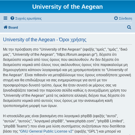
University of the Aegean
Συχνές ερωτήσεις
Σύνδεση
Α
Board
ν
University of the Aegean - Όροι χρήσης
α
ζ
Με την πρόσβαση στο “University of the Aegean” (εφεξής “εμείς”, “εμάς”, “δικό
μας”, “University of the Aegean”, “https://forum.aegean.gr”), δέχεστε ότι
ή
δεσμεύεστε νομικά από τους όρους που ακολουθούν. Αν δεν δέχεστε ότι
τ
δεσμεύεστε νομικά από όλους τους ακόλουθους όρους τότε παρακαλούμε μη
δημιουργήσετε κάποιον λογαριασμό και μη χρησιμοποιήσετε το “University of
η
the Aegean”. Είναι πιθανόν να μεταβάλλουμε τους όρους οποιαδήποτε χρονική
σ
στιγμή και θα επιδιώξουμε να σας ενημερώσουμε για αυτό με τον
προσφορότερο δυνατό τρόπο, όμως θα ήταν συνετό εκ μέρους σας να
η
ξαναδιαβάζετε τακτικά την παρούσα σελίδα καθώς η συνεχιζόμενη χρήση του
“University of the Aegean” μετά τις εκάστοτε αλλαγές δείχνει πως δέχεστε ότι
δεσμεύεστε νομικά από αυτούς τους όρους με την ανανεωμένη και/ή
τροποποιημένη μορφή των όρων.
Η ιστοσελίδα μας είναι βασισμένη στο λογισμικό phpBB (εφεξής “αυτοί”,
“αυτών”, “αυτούς”, “λογισμικό phpBB”, “www.phpbb.com”, “phpBB Limited”,
“phpBB Teams”) που είναι μια λύση συστήματος συζητήσεων που διατίθεται
βάσει της “
GNU General Public License v2
” (εφεξής “GPL”) και μπορεί να