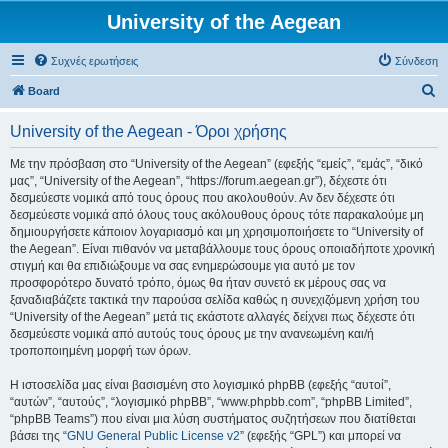
University of the Aegean
Συχνές ερωτήσεις
Σύνδεση
Α
Board
ν
University of the Aegean - Όροι χρήσης
α
ζ
Με την πρόσβαση στο “University of the Aegean” (εφεξής “εμείς”, “εμάς”, “δικό
μας”, “University of the Aegean”, “https://forum.aegean.gr”), δέχεστε ότι
ή
δεσμεύεστε νομικά από τους όρους που ακολουθούν. Αν δεν δέχεστε ότι
τ
δεσμεύεστε νομικά από όλους τους ακόλουθους όρους τότε παρακαλούμε μη
δημιουργήσετε κάποιον λογαριασμό και μη χρησιμοποιήσετε το “University of
η
the Aegean”. Είναι πιθανόν να μεταβάλλουμε τους όρους οποιαδήποτε χρονική
σ
στιγμή και θα επιδιώξουμε να σας ενημερώσουμε για αυτό με τον
προσφορότερο δυνατό τρόπο, όμως θα ήταν συνετό εκ μέρους σας να
η
ξαναδιαβάζετε τακτικά την παρούσα σελίδα καθώς η συνεχιζόμενη χρήση του
“University of the Aegean” μετά τις εκάστοτε αλλαγές δείχνει πως δέχεστε ότι
δεσμεύεστε νομικά από αυτούς τους όρους με την ανανεωμένη και/ή
τροποποιημένη μορφή των όρων.
Η ιστοσελίδα μας είναι βασισμένη στο λογισμικό phpBB (εφεξής “αυτοί”,
“αυτών”, “αυτούς”, “λογισμικό phpBB”, “www.phpbb.com”, “phpBB Limited”,
“phpBB Teams”) που είναι μια λύση συστήματος συζητήσεων που διατίθεται
βάσει της “
GNU General Public License v2
” (εφεξής “GPL”) και μπορεί να