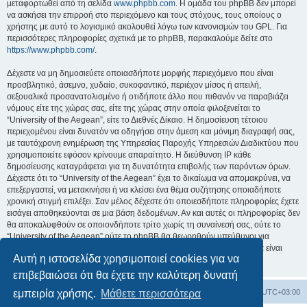
μεταφορτωθεί από τη σελίδα
www.phpbb.com
. Η ομάδα του phpBB δεν μπορεί
να ασκήσει την επιρροή στο περιεχόμενο και τους στόχους, τους οποίους ο
χρήστης με αυτό το λογισμικό ακολουθεί λόγω των κανονισμών του GPL. Για
περισσότερες πληροφορίες σχετικά με το phpBB, παρακαλούμε δείτε στο
https://www.phpbb.com/
.
Δέχεστε να μη δημοσιεύετε οποιασδήποτε μορφής περιεχόμενο που είναι
προσβλητικό, άσεμνο, χυδαίο, συκοφαντικό, περιέχον μίσος ή απειλή,
σεξουαλικά προσανατολισμένο ή οτιδήποτε άλλο που πιθανόν να παραβιάζει
νόμους είτε της χώρας σας, είτε της χώρας στην οποία φιλοξενείται το
“University of the Aegean”, είτε το Διεθνές Δίκαιο. Η δημοσίευση τέτοιου
περιεχομένου είναι δυνατόν να οδηγήσει στην άμεση και μόνιμη διαγραφή σας,
με ταυτόχρονη ενημέρωση της Υπηρεσίας Παροχής Υπηρεσιών Διαδικτύου που
χρησιμοποιείτε εφόσον κρίνουμε απαραίτητο. Η διεύθυνση IP κάθε
δημοσίευσης καταγράφεται για τη δυνατότητα επιβολής των παρόντων όρων.
Δέχεστε ότι το “University of the Aegean” έχει το δικαίωμα να απομακρύνει, να
επεξεργαστεί, να μετακινήσει ή να κλείσει ένα θέμα συζήτησης οποιαδήποτε
χρονική στιγμή επιλέξει. Σαν μέλος δέχεστε ότι οποιεσδήποτε πληροφορίες έχετε
εισάγει αποθηκεύονται σε μια βάση δεδομένων. Αν και αυτές οι πληροφορίες δεν
θα αποκαλυφθούν σε οποιονδήποτε τρίτο χωρίς τη συναίνεσή σας, ούτε το
“University of the Aegean” ούτε το phpBB θα θεωρηθούν υπεύθυνοι για
οποιαδήποτε απόπειρα ηλεκτρονικής εισβολής ή παραβίασης η οποία είναι
Αυτή η ιστοσελίδα χρησιμοποιεί cookies για να
δυνατόν να οδηγήσει σε απώλεια αυτών των δεδομένων.
επιβεβαιώσει ότι θα έχετε την καλύτερη δυνατή
Board
Διαγραφή cookies
Όλοι οι χρόνοι είναι
UTC+03:00
εμπειρία χρήσης.
Μάθετε περισσότερα