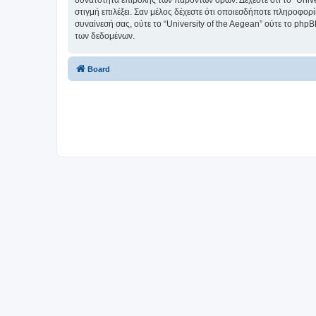
δυνατότητα επιβολής των παρόντων όρων. Δέχεστε ότι το “Univer
στιγμή επιλέξει. Σαν μέλος δέχεστε ότι οποιεσδήποτε πληροφορ
συναίνεσή σας, ούτε το “University of the Aegean” ούτε το p
των δεδομένων.
Board