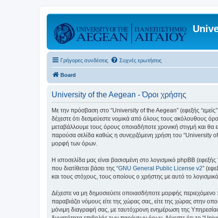
Unive
Γρήγορες συνδέσεις
Συχνές ερωτήσεις
Board
University of the Aegean - Όροι χρήσης
Με την πρόσβαση στο “University of the Aegean” (εφεξής “εμείς”,
δέχεστε ότι δεσμεύεστε νομικά από όλους τους ακόλουθους όρο
μεταβάλλουμε τους όρους οποιαδήποτε χρονική στιγμή και θα ε
παρούσα σελίδα καθώς η συνεχιζόμενη χρήση του “University of
μορφή των όρων.
Η ιστοσελίδα μας είναι βασισμένη στο λογισμικό phpBB (εφεξής
που διατίθεται βάσει της “
GNU General Public License v2
” (εφ
και τους στόχους, τους οποίους ο χρήστης με αυτό το λογισμι
Δέχεστε να μη δημοσιεύετε οποιασδήποτε μορφής περιεχόμενο π
παραβιάζει νόμους είτε της χώρας σας, είτε της χώρας στην οποία
μόνιμη διαγραφή σας, με ταυτόχρονη ενημέρωση της Υπηρεσίας