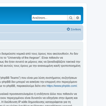
Αναζήτηση
Ειδική αναζήτηση
Σύνδεση
ε ότι δεσμεύεστε νομικά από τους όρους που ακολουθούν. Αν δεν
το “University of the Aegean”. Είναι πιθανόν να
ς θα ήταν συνετό εκ μέρους σας να ξαναδιαβάζετε τακτικά την
ά από αυτούς τους όρους με την ανανεωμένη και/ή τροποποιημένη
”, “phpBB Teams”) που είναι μια λύση συστήματος συζητήσεων
υ phpBB δεν μπορεί να ασκήσει την επιρροή στο περιεχόμενο
 με το phpBB, παρακαλούμε δείτε στο
https://www.phpbb.com/
.
ξουαλικά προσανατολισμένο ή οτιδήποτε άλλο που πιθανόν να
τέτοιου περιεχομένου είναι δυνατόν να οδηγήσει στην άμεση και
 Η διεύθυνση IP κάθε δημοσίευσης καταγράφεται για τη