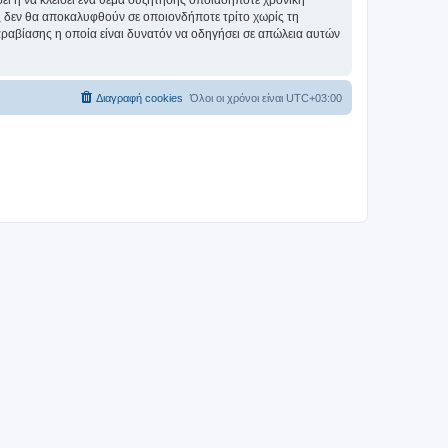
σει ή να κλείσει ένα θέμα συζήτησης οποιαδήποτε χρονική
ες δεν θα αποκαλυφθούν σε οποιονδήποτε τρίτο χωρίς τη
αραβίασης η οποία είναι δυνατόν να οδηγήσει σε απώλεια αυτών
Διαγραφή cookies
Όλοι οι χρόνοι είναι
UTC+03:00