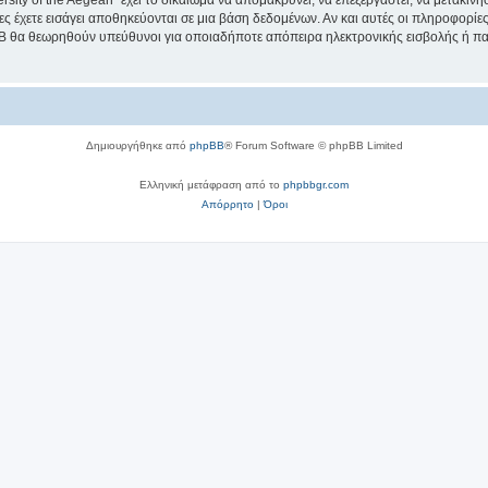
sity of the Aegean” έχει το δικαίωμα να απομακρύνει, να επεξεργαστεί, να μετακινή
ίες έχετε εισάγει αποθηκεύονται σε μια βάση δεδομένων. Αν και αυτές οι πληροφορί
hpBB θα θεωρηθούν υπεύθυνοι για οποιαδήποτε απόπειρα ηλεκτρονικής εισβολής ή π
Δημιουργήθηκε από
phpBB
® Forum Software © phpBB Limited
Ελληνική μετάφραση από το
phpbbgr.com
Απόρρητο
|
Όροι