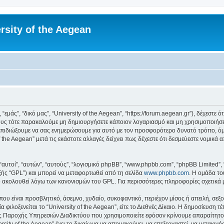
rsity of the Aegean
 “εμάς”, “δικό μας”, “University of the Aegean”, “https://forum.aegean.gr”), δέχεστ
υς τότε παρακαλούμε μη δημιουργήσετε κάποιον λογαριασμό και μη χρησιμοποιήσετε 
πιδιώξουμε να σας ενημερώσουμε για αυτό με τον προσφορότερο δυνατό τρόπο, όμω
 the Aegean” μετά τις εκάστοτε αλλαγές δείχνει πως δέχεστε ότι δεσμεύεστε νομικ
 “αυτοί”, “αυτών”, “αυτούς”, “λογισμικό phpBB”, “www.phpbb.com”, “phpBB Limited
εξής “GPL”) και μπορεί να μεταφορτωθεί από τη σελίδα
www.phpbb.com
. Η ομάδα το
κό ακολουθεί λόγω των κανονισμών του GPL. Για περισσότερες πληροφορίες σχετικά
ου είναι προσβλητικό, άσεμνο, χυδαίο, συκοφαντικό, περιέχον μίσος ή απειλή, σε
 φιλοξενείται το “University of the Aegean”, είτε το Διεθνές Δίκαιο. Η δημοσίευση 
 Παροχής Υπηρεσιών Διαδικτύου που χρησιμοποιείτε εφόσον κρίνουμε απαραίτητο.