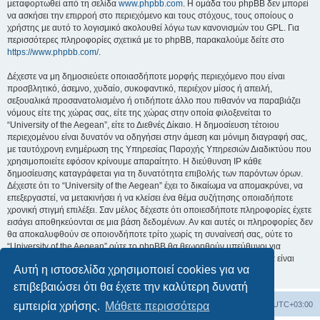
μεταφορτωθεί από τη σελίδα
www.phpbb.com
. Η ομάδα του phpBB δεν μπορεί
να ασκήσει την επιρροή στο περιεχόμενο και τους στόχους, τους οποίους ο
χρήστης με αυτό το λογισμικό ακολουθεί λόγω των κανονισμών του GPL. Για
περισσότερες πληροφορίες σχετικά με το phpBB, παρακαλούμε δείτε στο
https://www.phpbb.com/
.
Δέχεστε να μη δημοσιεύετε οποιασδήποτε μορφής περιεχόμενο που είναι
προσβλητικό, άσεμνο, χυδαίο, συκοφαντικό, περιέχον μίσος ή απειλή,
σεξουαλικά προσανατολισμένο ή οτιδήποτε άλλο που πιθανόν να παραβιάζει
νόμους είτε της χώρας σας, είτε της χώρας στην οποία φιλοξενείται το
“University of the Aegean”, είτε το Διεθνές Δίκαιο. Η δημοσίευση τέτοιου
περιεχομένου είναι δυνατόν να οδηγήσει στην άμεση και μόνιμη διαγραφή σας,
με ταυτόχρονη ενημέρωση της Υπηρεσίας Παροχής Υπηρεσιών Διαδικτύου που
χρησιμοποιείτε εφόσον κρίνουμε απαραίτητο. Η διεύθυνση IP κάθε
δημοσίευσης καταγράφεται για τη δυνατότητα επιβολής των παρόντων όρων.
Δέχεστε ότι το “University of the Aegean” έχει το δικαίωμα να απομακρύνει, να
επεξεργαστεί, να μετακινήσει ή να κλείσει ένα θέμα συζήτησης οποιαδήποτε
χρονική στιγμή επιλέξει. Σαν μέλος δέχεστε ότι οποιεσδήποτε πληροφορίες έχετε
εισάγει αποθηκεύονται σε μια βάση δεδομένων. Αν και αυτές οι πληροφορίες δεν
θα αποκαλυφθούν σε οποιονδήποτε τρίτο χωρίς τη συναίνεσή σας, ούτε το
“University of the Aegean” ούτε το phpBB θα θεωρηθούν υπεύθυνοι για
οποιαδήποτε απόπειρα ηλεκτρονικής εισβολής ή παραβίασης η οποία είναι
Αυτή η ιστοσελίδα χρησιμοποιεί cookies για να
δυνατόν να οδηγήσει σε απώλεια αυτών των δεδομένων.
επιβεβαιώσει ότι θα έχετε την καλύτερη δυνατή
Board
Διαγραφή cookies
Όλοι οι χρόνοι είναι
UTC+03:00
εμπειρία χρήσης.
Μάθετε περισσότερα