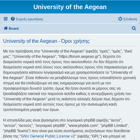
University of the Aegean
Συχνές ερωτήσεις
Σύνδεση
Α
Board
ν
University of the Aegean - Όροι χρήσης
α
ζ
Με την πρόσβαση στο “University of the Aegean” (εφεξής “εμείς”, “εμάς”, “δικό
μας”, “University of the Aegean”, “https://forum.aegean.gr”), δέχεστε ότι
ή
δεσμεύεστε νομικά από τους όρους που ακολουθούν. Αν δεν δέχεστε ότι
τ
δεσμεύεστε νομικά από όλους τους ακόλουθους όρους τότε παρακαλούμε μη
δημιουργήσετε κάποιον λογαριασμό και μη χρησιμοποιήσετε το “University of
η
the Aegean”. Είναι πιθανόν να μεταβάλλουμε τους όρους οποιαδήποτε χρονική
σ
στιγμή και θα επιδιώξουμε να σας ενημερώσουμε για αυτό με τον
προσφορότερο δυνατό τρόπο, όμως θα ήταν συνετό εκ μέρους σας να
η
ξαναδιαβάζετε τακτικά την παρούσα σελίδα καθώς η συνεχιζόμενη χρήση του
“University of the Aegean” μετά τις εκάστοτε αλλαγές δείχνει πως δέχεστε ότι
δεσμεύεστε νομικά από αυτούς τους όρους με την ανανεωμένη και/ή
τροποποιημένη μορφή των όρων.
Η ιστοσελίδα μας είναι βασισμένη στο λογισμικό phpBB (εφεξής “αυτοί”,
“αυτών”, “αυτούς”, “λογισμικό phpBB”, “www.phpbb.com”, “phpBB Limited”,
“phpBB Teams”) που είναι μια λύση συστήματος συζητήσεων που διατίθεται
βάσει της “
GNU General Public License v2
” (εφεξής “GPL”) και μπορεί να