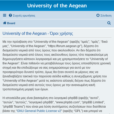
University of the Aegean
Συχνές ερωτήσεις
Σύνδεση
Α
Board
ν
University of the Aegean - Όροι χρήσης
α
ζ
Με την πρόσβαση στο “University of the Aegean” (εφεξής “εμείς”, “εμάς”, “δικό
μας”, “University of the Aegean”, “https://forum.aegean.gr”), δέχεστε ότι
ή
δεσμεύεστε νομικά από τους όρους που ακολουθούν. Αν δεν δέχεστε ότι
τ
δεσμεύεστε νομικά από όλους τους ακόλουθους όρους τότε παρακαλούμε μη
δημιουργήσετε κάποιον λογαριασμό και μη χρησιμοποιήσετε το “University of
η
the Aegean”. Είναι πιθανόν να μεταβάλλουμε τους όρους οποιαδήποτε χρονική
σ
στιγμή και θα επιδιώξουμε να σας ενημερώσουμε για αυτό με τον
προσφορότερο δυνατό τρόπο, όμως θα ήταν συνετό εκ μέρους σας να
η
ξαναδιαβάζετε τακτικά την παρούσα σελίδα καθώς η συνεχιζόμενη χρήση του
“University of the Aegean” μετά τις εκάστοτε αλλαγές δείχνει πως δέχεστε ότι
δεσμεύεστε νομικά από αυτούς τους όρους με την ανανεωμένη και/ή
τροποποιημένη μορφή των όρων.
Η ιστοσελίδα μας είναι βασισμένη στο λογισμικό phpBB (εφεξής “αυτοί”,
“αυτών”, “αυτούς”, “λογισμικό phpBB”, “www.phpbb.com”, “phpBB Limited”,
“phpBB Teams”) που είναι μια λύση συστήματος συζητήσεων που διατίθεται
βάσει της “
GNU General Public License v2
” (εφεξής “GPL”) και μπορεί να