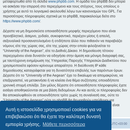
μεταφορτωθεί από τη σελίδα
www.phpbb.com
. Η ομάδα του phpBB δεν μπορεί
να ασκήσει την επιρροή στο περιεχόμενο και τους στόχους, τους οποίους ο
χρήστης με αυτό το λογισμικό ακολουθεί λόγω των κανονισμών του GPL. Για
περισσότερες πληροφορίες σχετικά με το phpBB, παρακαλούμε δείτε στο
https://www.phpbb.com/
.
Δέχεστε να μη δημοσιεύετε οποιασδήποτε μορφής περιεχόμενο που είναι
προσβλητικό, άσεμνο, χυδαίο, συκοφαντικό, περιέχον μίσος ή απειλή,
σεξουαλικά προσανατολισμένο ή οτιδήποτε άλλο που πιθανόν να παραβιάζει
νόμους είτε της χώρας σας, είτε της χώρας στην οποία φιλοξενείται το
“University of the Aegean”, είτε το Διεθνές Δίκαιο. Η δημοσίευση τέτοιου
περιεχομένου είναι δυνατόν να οδηγήσει στην άμεση και μόνιμη διαγραφή σας,
με ταυτόχρονη ενημέρωση της Υπηρεσίας Παροχής Υπηρεσιών Διαδικτύου που
χρησιμοποιείτε εφόσον κρίνουμε απαραίτητο. Η διεύθυνση IP κάθε
δημοσίευσης καταγράφεται για τη δυνατότητα επιβολής των παρόντων όρων.
Δέχεστε ότι το “University of the Aegean” έχει το δικαίωμα να απομακρύνει, να
επεξεργαστεί, να μετακινήσει ή να κλείσει ένα θέμα συζήτησης οποιαδήποτε
χρονική στιγμή επιλέξει. Σαν μέλος δέχεστε ότι οποιεσδήποτε πληροφορίες έχετε
εισάγει αποθηκεύονται σε μια βάση δεδομένων. Αν και αυτές οι πληροφορίες δεν
θα αποκαλυφθούν σε οποιονδήποτε τρίτο χωρίς τη συναίνεσή σας, ούτε το
“University of the Aegean” ούτε το phpBB θα θεωρηθούν υπεύθυνοι για
οποιαδήποτε απόπειρα ηλεκτρονικής εισβολής ή παραβίασης η οποία είναι
Αυτή η ιστοσελίδα χρησιμοποιεί cookies για να
δυνατόν να οδηγήσει σε απώλεια αυτών των δεδομένων.
επιβεβαιώσει ότι θα έχετε την καλύτερη δυνατή
Board
Διαγραφή cookies
Όλοι οι χρόνοι είναι
UTC+03:00
εμπειρία χρήσης.
Μάθετε περισσότερα