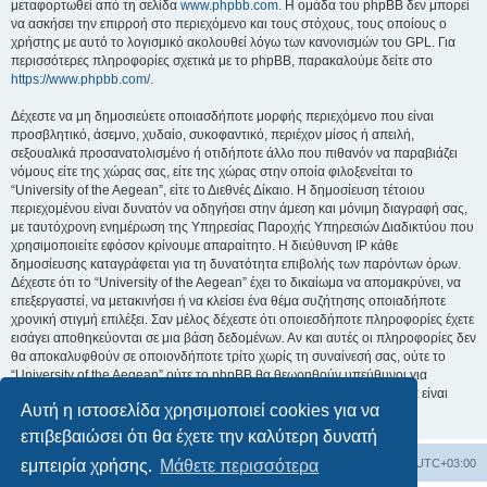
μεταφορτωθεί από τη σελίδα
www.phpbb.com
. Η ομάδα του phpBB δεν μπορεί
να ασκήσει την επιρροή στο περιεχόμενο και τους στόχους, τους οποίους ο
χρήστης με αυτό το λογισμικό ακολουθεί λόγω των κανονισμών του GPL. Για
περισσότερες πληροφορίες σχετικά με το phpBB, παρακαλούμε δείτε στο
https://www.phpbb.com/
.
Δέχεστε να μη δημοσιεύετε οποιασδήποτε μορφής περιεχόμενο που είναι
προσβλητικό, άσεμνο, χυδαίο, συκοφαντικό, περιέχον μίσος ή απειλή,
σεξουαλικά προσανατολισμένο ή οτιδήποτε άλλο που πιθανόν να παραβιάζει
νόμους είτε της χώρας σας, είτε της χώρας στην οποία φιλοξενείται το
“University of the Aegean”, είτε το Διεθνές Δίκαιο. Η δημοσίευση τέτοιου
περιεχομένου είναι δυνατόν να οδηγήσει στην άμεση και μόνιμη διαγραφή σας,
με ταυτόχρονη ενημέρωση της Υπηρεσίας Παροχής Υπηρεσιών Διαδικτύου που
χρησιμοποιείτε εφόσον κρίνουμε απαραίτητο. Η διεύθυνση IP κάθε
δημοσίευσης καταγράφεται για τη δυνατότητα επιβολής των παρόντων όρων.
Δέχεστε ότι το “University of the Aegean” έχει το δικαίωμα να απομακρύνει, να
επεξεργαστεί, να μετακινήσει ή να κλείσει ένα θέμα συζήτησης οποιαδήποτε
χρονική στιγμή επιλέξει. Σαν μέλος δέχεστε ότι οποιεσδήποτε πληροφορίες έχετε
εισάγει αποθηκεύονται σε μια βάση δεδομένων. Αν και αυτές οι πληροφορίες δεν
θα αποκαλυφθούν σε οποιονδήποτε τρίτο χωρίς τη συναίνεσή σας, ούτε το
“University of the Aegean” ούτε το phpBB θα θεωρηθούν υπεύθυνοι για
οποιαδήποτε απόπειρα ηλεκτρονικής εισβολής ή παραβίασης η οποία είναι
Αυτή η ιστοσελίδα χρησιμοποιεί cookies για να
δυνατόν να οδηγήσει σε απώλεια αυτών των δεδομένων.
επιβεβαιώσει ότι θα έχετε την καλύτερη δυνατή
Board
Διαγραφή cookies
Όλοι οι χρόνοι είναι
UTC+03:00
εμπειρία χρήσης.
Μάθετε περισσότερα