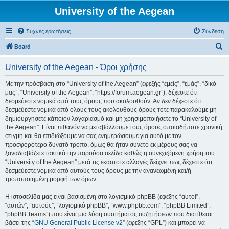
University of the Aegean
Συχνές ερωτήσεις
Σύνδεση
Α
Board
ν
University of the Aegean - Όροι χρήσης
α
ζ
Με την πρόσβαση στο “University of the Aegean” (εφεξής “εμείς”, “εμάς”, “δικό
μας”, “University of the Aegean”, “https://forum.aegean.gr”), δέχεστε ότι
ή
δεσμεύεστε νομικά από τους όρους που ακολουθούν. Αν δεν δέχεστε ότι
τ
δεσμεύεστε νομικά από όλους τους ακόλουθους όρους τότε παρακαλούμε μη
δημιουργήσετε κάποιον λογαριασμό και μη χρησιμοποιήσετε το “University of
η
the Aegean”. Είναι πιθανόν να μεταβάλλουμε τους όρους οποιαδήποτε χρονική
σ
στιγμή και θα επιδιώξουμε να σας ενημερώσουμε για αυτό με τον
προσφορότερο δυνατό τρόπο, όμως θα ήταν συνετό εκ μέρους σας να
η
ξαναδιαβάζετε τακτικά την παρούσα σελίδα καθώς η συνεχιζόμενη χρήση του
“University of the Aegean” μετά τις εκάστοτε αλλαγές δείχνει πως δέχεστε ότι
δεσμεύεστε νομικά από αυτούς τους όρους με την ανανεωμένη και/ή
τροποποιημένη μορφή των όρων.
Η ιστοσελίδα μας είναι βασισμένη στο λογισμικό phpBB (εφεξής “αυτοί”,
“αυτών”, “αυτούς”, “λογισμικό phpBB”, “www.phpbb.com”, “phpBB Limited”,
“phpBB Teams”) που είναι μια λύση συστήματος συζητήσεων που διατίθεται
βάσει της “
GNU General Public License v2
” (εφεξής “GPL”) και μπορεί να