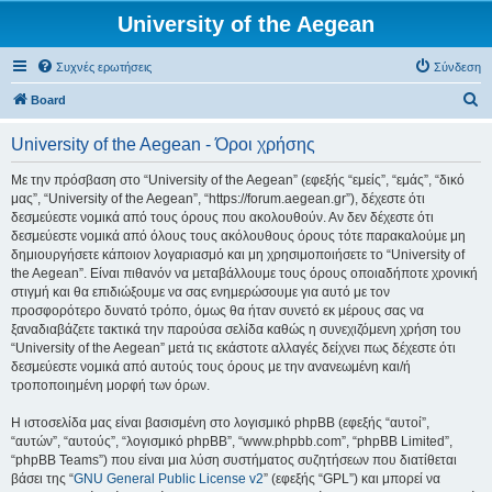
University of the Aegean
Συχνές ερωτήσεις
Σύνδεση
Α
Board
ν
University of the Aegean - Όροι χρήσης
α
ζ
Με την πρόσβαση στο “University of the Aegean” (εφεξής “εμείς”, “εμάς”, “δικό
μας”, “University of the Aegean”, “https://forum.aegean.gr”), δέχεστε ότι
ή
δεσμεύεστε νομικά από τους όρους που ακολουθούν. Αν δεν δέχεστε ότι
τ
δεσμεύεστε νομικά από όλους τους ακόλουθους όρους τότε παρακαλούμε μη
δημιουργήσετε κάποιον λογαριασμό και μη χρησιμοποιήσετε το “University of
η
the Aegean”. Είναι πιθανόν να μεταβάλλουμε τους όρους οποιαδήποτε χρονική
σ
στιγμή και θα επιδιώξουμε να σας ενημερώσουμε για αυτό με τον
προσφορότερο δυνατό τρόπο, όμως θα ήταν συνετό εκ μέρους σας να
η
ξαναδιαβάζετε τακτικά την παρούσα σελίδα καθώς η συνεχιζόμενη χρήση του
“University of the Aegean” μετά τις εκάστοτε αλλαγές δείχνει πως δέχεστε ότι
δεσμεύεστε νομικά από αυτούς τους όρους με την ανανεωμένη και/ή
τροποποιημένη μορφή των όρων.
Η ιστοσελίδα μας είναι βασισμένη στο λογισμικό phpBB (εφεξής “αυτοί”,
“αυτών”, “αυτούς”, “λογισμικό phpBB”, “www.phpbb.com”, “phpBB Limited”,
“phpBB Teams”) που είναι μια λύση συστήματος συζητήσεων που διατίθεται
βάσει της “
GNU General Public License v2
” (εφεξής “GPL”) και μπορεί να