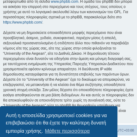
μεταφορτωθεί από τη σελίδα
www.phpbb.com
. Η ομάδα του phpBB δεν μπορεί
να ασκήσει την επιρροή στο περιεχόμενο και τους στόχους, τους οποίους ο
χρήστης με αυτό το λογισμικό ακολουθεί λόγω των κανονισμών του GPL. Για
περισσότερες πληροφορίες σχετικά με το phpBB, παρακαλούμε δείτε στο
https://www.phpbb.com/
.
Δέχεστε να μη δημοσιεύετε οποιασδήποτε μορφής περιεχόμενο που είναι
προσβλητικό, άσεμνο, χυδαίο, συκοφαντικό, περιέχον μίσος ή απειλή,
σεξουαλικά προσανατολισμένο ή οτιδήποτε άλλο που πιθανόν να παραβιάζει
νόμους είτε της χώρας σας, είτε της χώρας στην οποία φιλοξενείται το
“University of the Aegean”, είτε το Διεθνές Δίκαιο. Η δημοσίευση τέτοιου
περιεχομένου είναι δυνατόν να οδηγήσει στην άμεση και μόνιμη διαγραφή σας,
με ταυτόχρονη ενημέρωση της Υπηρεσίας Παροχής Υπηρεσιών Διαδικτύου που
χρησιμοποιείτε εφόσον κρίνουμε απαραίτητο. Η διεύθυνση IP κάθε
δημοσίευσης καταγράφεται για τη δυνατότητα επιβολής των παρόντων όρων.
Δέχεστε ότι το “University of the Aegean” έχει το δικαίωμα να απομακρύνει, να
επεξεργαστεί, να μετακινήσει ή να κλείσει ένα θέμα συζήτησης οποιαδήποτε
χρονική στιγμή επιλέξει. Σαν μέλος δέχεστε ότι οποιεσδήποτε πληροφορίες έχετε
εισάγει αποθηκεύονται σε μια βάση δεδομένων. Αν και αυτές οι πληροφορίες δεν
θα αποκαλυφθούν σε οποιονδήποτε τρίτο χωρίς τη συναίνεσή σας, ούτε το
“University of the Aegean” ούτε το phpBB θα θεωρηθούν υπεύθυνοι για
οποιαδήποτε απόπειρα ηλεκτρονικής εισβολής ή παραβίασης η οποία είναι
Αυτή η ιστοσελίδα χρησιμοποιεί cookies για να
δυνατόν να οδηγήσει σε απώλεια αυτών των δεδομένων.
επιβεβαιώσει ότι θα έχετε την καλύτερη δυνατή
Board
Διαγραφή cookies
Όλοι οι χρόνοι είναι
UTC+03:00
εμπειρία χρήσης.
Μάθετε περισσότερα