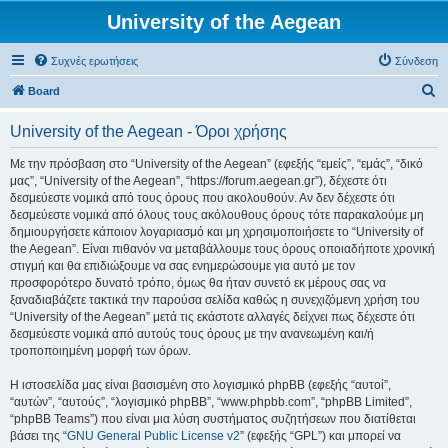
University of the Aegean
Συχνές ερωτήσεις
Σύνδεση
Α
Board
ν
University of the Aegean - Όροι χρήσης
α
ζ
Με την πρόσβαση στο “University of the Aegean” (εφεξής “εμείς”, “εμάς”, “δικό
μας”, “University of the Aegean”, “https://forum.aegean.gr”), δέχεστε ότι
ή
δεσμεύεστε νομικά από τους όρους που ακολουθούν. Αν δεν δέχεστε ότι
τ
δεσμεύεστε νομικά από όλους τους ακόλουθους όρους τότε παρακαλούμε μη
δημιουργήσετε κάποιον λογαριασμό και μη χρησιμοποιήσετε το “University of
η
the Aegean”. Είναι πιθανόν να μεταβάλλουμε τους όρους οποιαδήποτε χρονική
σ
στιγμή και θα επιδιώξουμε να σας ενημερώσουμε για αυτό με τον
προσφορότερο δυνατό τρόπο, όμως θα ήταν συνετό εκ μέρους σας να
η
ξαναδιαβάζετε τακτικά την παρούσα σελίδα καθώς η συνεχιζόμενη χρήση του
“University of the Aegean” μετά τις εκάστοτε αλλαγές δείχνει πως δέχεστε ότι
δεσμεύεστε νομικά από αυτούς τους όρους με την ανανεωμένη και/ή
τροποποιημένη μορφή των όρων.
Η ιστοσελίδα μας είναι βασισμένη στο λογισμικό phpBB (εφεξής “αυτοί”,
“αυτών”, “αυτούς”, “λογισμικό phpBB”, “www.phpbb.com”, “phpBB Limited”,
“phpBB Teams”) που είναι μια λύση συστήματος συζητήσεων που διατίθεται
βάσει της “
GNU General Public License v2
” (εφεξής “GPL”) και μπορεί να