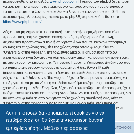
μεταφορτωθεί από τη σελίδα
www.phpbb.com
. Η ομάδα του phpBB δεν μπορεί
να ασκήσει την επιρροή στο περιεχόμενο και τους στόχους, τους οποίους ο
χρήστης με αυτό το λογισμικό ακολουθεί λόγω των κανονισμών του GPL. Για
περισσότερες πληροφορίες σχετικά με το phpBB, παρακαλούμε δείτε στο
https://www.phpbb.com/
.
Δέχεστε να μη δημοσιεύετε οποιασδήποτε μορφής περιεχόμενο που είναι
προσβλητικό, άσεμνο, χυδαίο, συκοφαντικό, περιέχον μίσος ή απειλή,
σεξουαλικά προσανατολισμένο ή οτιδήποτε άλλο που πιθανόν να παραβιάζει
νόμους είτε της χώρας σας, είτε της χώρας στην οποία φιλοξενείται το
“University of the Aegean”, είτε το Διεθνές Δίκαιο. Η δημοσίευση τέτοιου
περιεχομένου είναι δυνατόν να οδηγήσει στην άμεση και μόνιμη διαγραφή σας,
με ταυτόχρονη ενημέρωση της Υπηρεσίας Παροχής Υπηρεσιών Διαδικτύου που
χρησιμοποιείτε εφόσον κρίνουμε απαραίτητο. Η διεύθυνση IP κάθε
δημοσίευσης καταγράφεται για τη δυνατότητα επιβολής των παρόντων όρων.
Δέχεστε ότι το “University of the Aegean” έχει το δικαίωμα να απομακρύνει, να
επεξεργαστεί, να μετακινήσει ή να κλείσει ένα θέμα συζήτησης οποιαδήποτε
χρονική στιγμή επιλέξει. Σαν μέλος δέχεστε ότι οποιεσδήποτε πληροφορίες έχετε
εισάγει αποθηκεύονται σε μια βάση δεδομένων. Αν και αυτές οι πληροφορίες δεν
θα αποκαλυφθούν σε οποιονδήποτε τρίτο χωρίς τη συναίνεσή σας, ούτε το
“University of the Aegean” ούτε το phpBB θα θεωρηθούν υπεύθυνοι για
οποιαδήποτε απόπειρα ηλεκτρονικής εισβολής ή παραβίασης η οποία είναι
Αυτή η ιστοσελίδα χρησιμοποιεί cookies για να
δυνατόν να οδηγήσει σε απώλεια αυτών των δεδομένων.
επιβεβαιώσει ότι θα έχετε την καλύτερη δυνατή
Board
Διαγραφή cookies
Όλοι οι χρόνοι είναι
UTC+03:00
εμπειρία χρήσης.
Μάθετε περισσότερα