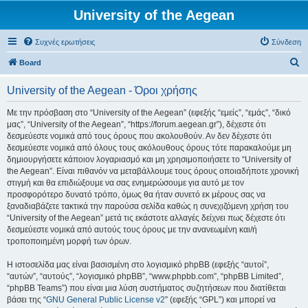
University of the Aegean
Συχνές ερωτήσεις
Σύνδεση
Α
Board
ν
University of the Aegean - Όροι χρήσης
α
ζ
Με την πρόσβαση στο “University of the Aegean” (εφεξής “εμείς”, “εμάς”, “δικό
μας”, “University of the Aegean”, “https://forum.aegean.gr”), δέχεστε ότι
ή
δεσμεύεστε νομικά από τους όρους που ακολουθούν. Αν δεν δέχεστε ότι
τ
δεσμεύεστε νομικά από όλους τους ακόλουθους όρους τότε παρακαλούμε μη
δημιουργήσετε κάποιον λογαριασμό και μη χρησιμοποιήσετε το “University of
η
the Aegean”. Είναι πιθανόν να μεταβάλλουμε τους όρους οποιαδήποτε χρονική
σ
στιγμή και θα επιδιώξουμε να σας ενημερώσουμε για αυτό με τον
προσφορότερο δυνατό τρόπο, όμως θα ήταν συνετό εκ μέρους σας να
η
ξαναδιαβάζετε τακτικά την παρούσα σελίδα καθώς η συνεχιζόμενη χρήση του
“University of the Aegean” μετά τις εκάστοτε αλλαγές δείχνει πως δέχεστε ότι
δεσμεύεστε νομικά από αυτούς τους όρους με την ανανεωμένη και/ή
τροποποιημένη μορφή των όρων.
Η ιστοσελίδα μας είναι βασισμένη στο λογισμικό phpBB (εφεξής “αυτοί”,
“αυτών”, “αυτούς”, “λογισμικό phpBB”, “www.phpbb.com”, “phpBB Limited”,
“phpBB Teams”) που είναι μια λύση συστήματος συζητήσεων που διατίθεται
βάσει της “
GNU General Public License v2
” (εφεξής “GPL”) και μπορεί να