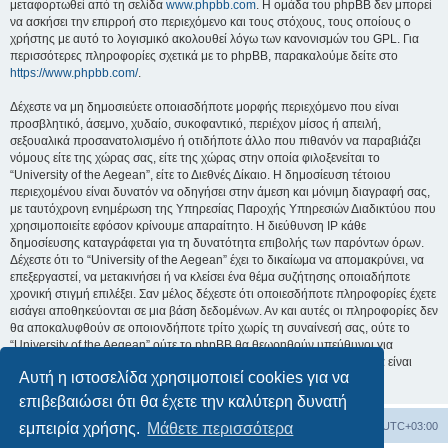
μεταφορτωθεί από τη σελίδα
www.phpbb.com
. Η ομάδα του phpBB δεν μπορεί
να ασκήσει την επιρροή στο περιεχόμενο και τους στόχους, τους οποίους ο
χρήστης με αυτό το λογισμικό ακολουθεί λόγω των κανονισμών του GPL. Για
περισσότερες πληροφορίες σχετικά με το phpBB, παρακαλούμε δείτε στο
https://www.phpbb.com/
.
Δέχεστε να μη δημοσιεύετε οποιασδήποτε μορφής περιεχόμενο που είναι
προσβλητικό, άσεμνο, χυδαίο, συκοφαντικό, περιέχον μίσος ή απειλή,
σεξουαλικά προσανατολισμένο ή οτιδήποτε άλλο που πιθανόν να παραβιάζει
νόμους είτε της χώρας σας, είτε της χώρας στην οποία φιλοξενείται το
“University of the Aegean”, είτε το Διεθνές Δίκαιο. Η δημοσίευση τέτοιου
περιεχομένου είναι δυνατόν να οδηγήσει στην άμεση και μόνιμη διαγραφή σας,
με ταυτόχρονη ενημέρωση της Υπηρεσίας Παροχής Υπηρεσιών Διαδικτύου που
χρησιμοποιείτε εφόσον κρίνουμε απαραίτητο. Η διεύθυνση IP κάθε
δημοσίευσης καταγράφεται για τη δυνατότητα επιβολής των παρόντων όρων.
Δέχεστε ότι το “University of the Aegean” έχει το δικαίωμα να απομακρύνει, να
επεξεργαστεί, να μετακινήσει ή να κλείσει ένα θέμα συζήτησης οποιαδήποτε
χρονική στιγμή επιλέξει. Σαν μέλος δέχεστε ότι οποιεσδήποτε πληροφορίες έχετε
εισάγει αποθηκεύονται σε μια βάση δεδομένων. Αν και αυτές οι πληροφορίες δεν
θα αποκαλυφθούν σε οποιονδήποτε τρίτο χωρίς τη συναίνεσή σας, ούτε το
“University of the Aegean” ούτε το phpBB θα θεωρηθούν υπεύθυνοι για
οποιαδήποτε απόπειρα ηλεκτρονικής εισβολής ή παραβίασης η οποία είναι
Αυτή η ιστοσελίδα χρησιμοποιεί cookies για να
δυνατόν να οδηγήσει σε απώλεια αυτών των δεδομένων.
επιβεβαιώσει ότι θα έχετε την καλύτερη δυνατή
Board
Διαγραφή cookies
Όλοι οι χρόνοι είναι
UTC+03:00
εμπειρία χρήσης.
Μάθετε περισσότερα