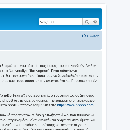
Αναζήτηση
Ειδική αναζήτηση
Σύνδεση
ε ότι δεσμεύεστε νομικά από τους όρους που ακολουθούν. Αν δεν
το “University of the Aegean”. Είναι πιθανόν να
ς θα ήταν συνετό εκ μέρους σας να ξαναδιαβάζετε τακτικά την
ά από αυτούς τους όρους με την ανανεωμένη και/ή τροποποιημένη
”, “phpBB Teams”) που είναι μια λύση συστήματος συζητήσεων
υ phpBB δεν μπορεί να ασκήσει την επιρροή στο περιεχόμενο
 με το phpBB, παρακαλούμε δείτε στο
https://www.phpbb.com/
.
ξουαλικά προσανατολισμένο ή οτιδήποτε άλλο που πιθανόν να
τέτοιου περιεχομένου είναι δυνατόν να οδηγήσει στην άμεση και
 Η διεύθυνση IP κάθε δημοσίευσης καταγράφεται για τη