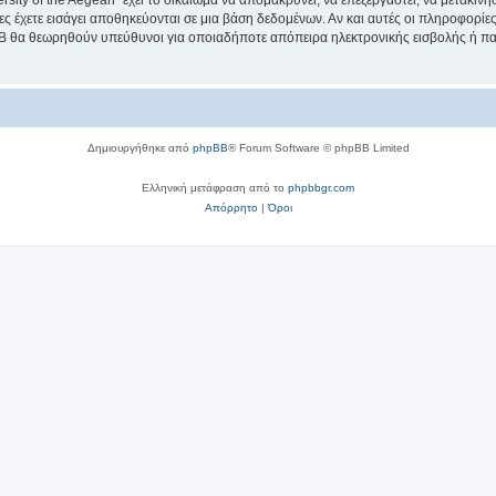
sity of the Aegean” έχει το δικαίωμα να απομακρύνει, να επεξεργαστεί, να μετακινή
ίες έχετε εισάγει αποθηκεύονται σε μια βάση δεδομένων. Αν και αυτές οι πληροφορί
hpBB θα θεωρηθούν υπεύθυνοι για οποιαδήποτε απόπειρα ηλεκτρονικής εισβολής ή π
Δημιουργήθηκε από
phpBB
® Forum Software © phpBB Limited
Ελληνική μετάφραση από το
phpbbgr.com
Απόρρητο
|
Όροι