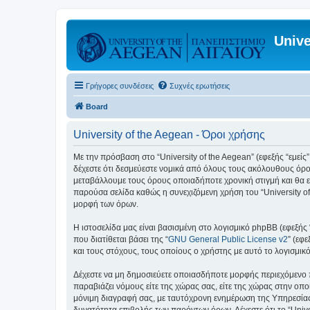
Unive
Γρήγορες συνδέσεις
Συχνές ερωτήσεις
Board
University of the Aegean - Όροι χρήσης
Με την πρόσβαση στο “University of the Aegean” (εφεξής “εμείς”,
δέχεστε ότι δεσμεύεστε νομικά από όλους τους ακόλουθους όρο
μεταβάλλουμε τους όρους οποιαδήποτε χρονική στιγμή και θα ε
παρούσα σελίδα καθώς η συνεχιζόμενη χρήση του “University of
μορφή των όρων.
Η ιστοσελίδα μας είναι βασισμένη στο λογισμικό phpBB (εφεξής
που διατίθεται βάσει της “
GNU General Public License v2
” (εφ
και τους στόχους, τους οποίους ο χρήστης με αυτό το λογισμι
Δέχεστε να μη δημοσιεύετε οποιασδήποτε μορφής περιεχόμενο π
παραβιάζει νόμους είτε της χώρας σας, είτε της χώρας στην οποία
μόνιμη διαγραφή σας, με ταυτόχρονη ενημέρωση της Υπηρεσίας