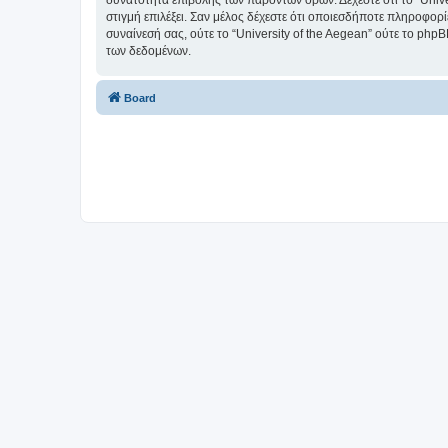
δυνατότητα επιβολής των παρόντων όρων. Δέχεστε ότι το “Univer
στιγμή επιλέξει. Σαν μέλος δέχεστε ότι οποιεσδήποτε πληροφορ
συναίνεσή σας, ούτε το “University of the Aegean” ούτε το p
των δεδομένων.
Board