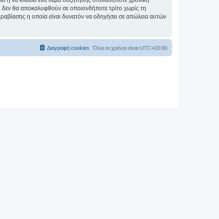
σει ή να κλείσει ένα θέμα συζήτησης οποιαδήποτε χρονική
ες δεν θα αποκαλυφθούν σε οποιονδήποτε τρίτο χωρίς τη
αραβίασης η οποία είναι δυνατόν να οδηγήσει σε απώλεια αυτών
Διαγραφή cookies
Όλοι οι χρόνοι είναι
UTC+03:00