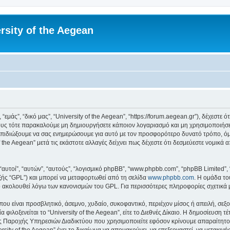
rsity of the Aegean
 “εμάς”, “δικό μας”, “University of the Aegean”, “https://forum.aegean.gr”), δέχεστ
υς τότε παρακαλούμε μη δημιουργήσετε κάποιον λογαριασμό και μη χρησιμοποιήσετε 
πιδιώξουμε να σας ενημερώσουμε για αυτό με τον προσφορότερο δυνατό τρόπο, όμω
 the Aegean” μετά τις εκάστοτε αλλαγές δείχνει πως δέχεστε ότι δεσμεύεστε νομικ
 “αυτοί”, “αυτών”, “αυτούς”, “λογισμικό phpBB”, “www.phpbb.com”, “phpBB Limited
εξής “GPL”) και μπορεί να μεταφορτωθεί από τη σελίδα
www.phpbb.com
. Η ομάδα το
κό ακολουθεί λόγω των κανονισμών του GPL. Για περισσότερες πληροφορίες σχετικά
ου είναι προσβλητικό, άσεμνο, χυδαίο, συκοφαντικό, περιέχον μίσος ή απειλή, σε
 φιλοξενείται το “University of the Aegean”, είτε το Διεθνές Δίκαιο. Η δημοσίευση 
 Παροχής Υπηρεσιών Διαδικτύου που χρησιμοποιείτε εφόσον κρίνουμε απαραίτητο.