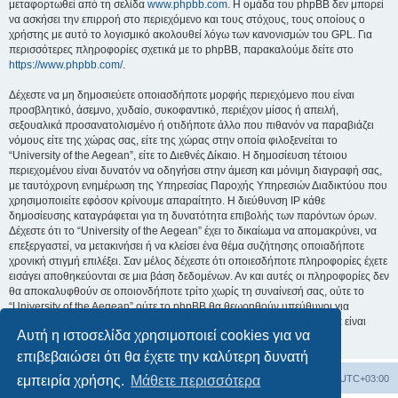
μεταφορτωθεί από τη σελίδα
www.phpbb.com
. Η ομάδα του phpBB δεν μπορεί
να ασκήσει την επιρροή στο περιεχόμενο και τους στόχους, τους οποίους ο
χρήστης με αυτό το λογισμικό ακολουθεί λόγω των κανονισμών του GPL. Για
περισσότερες πληροφορίες σχετικά με το phpBB, παρακαλούμε δείτε στο
https://www.phpbb.com/
.
Δέχεστε να μη δημοσιεύετε οποιασδήποτε μορφής περιεχόμενο που είναι
προσβλητικό, άσεμνο, χυδαίο, συκοφαντικό, περιέχον μίσος ή απειλή,
σεξουαλικά προσανατολισμένο ή οτιδήποτε άλλο που πιθανόν να παραβιάζει
νόμους είτε της χώρας σας, είτε της χώρας στην οποία φιλοξενείται το
“University of the Aegean”, είτε το Διεθνές Δίκαιο. Η δημοσίευση τέτοιου
περιεχομένου είναι δυνατόν να οδηγήσει στην άμεση και μόνιμη διαγραφή σας,
με ταυτόχρονη ενημέρωση της Υπηρεσίας Παροχής Υπηρεσιών Διαδικτύου που
χρησιμοποιείτε εφόσον κρίνουμε απαραίτητο. Η διεύθυνση IP κάθε
δημοσίευσης καταγράφεται για τη δυνατότητα επιβολής των παρόντων όρων.
Δέχεστε ότι το “University of the Aegean” έχει το δικαίωμα να απομακρύνει, να
επεξεργαστεί, να μετακινήσει ή να κλείσει ένα θέμα συζήτησης οποιαδήποτε
χρονική στιγμή επιλέξει. Σαν μέλος δέχεστε ότι οποιεσδήποτε πληροφορίες έχετε
εισάγει αποθηκεύονται σε μια βάση δεδομένων. Αν και αυτές οι πληροφορίες δεν
θα αποκαλυφθούν σε οποιονδήποτε τρίτο χωρίς τη συναίνεσή σας, ούτε το
“University of the Aegean” ούτε το phpBB θα θεωρηθούν υπεύθυνοι για
οποιαδήποτε απόπειρα ηλεκτρονικής εισβολής ή παραβίασης η οποία είναι
Αυτή η ιστοσελίδα χρησιμοποιεί cookies για να
δυνατόν να οδηγήσει σε απώλεια αυτών των δεδομένων.
επιβεβαιώσει ότι θα έχετε την καλύτερη δυνατή
Board
Διαγραφή cookies
Όλοι οι χρόνοι είναι
UTC+03:00
εμπειρία χρήσης.
Μάθετε περισσότερα