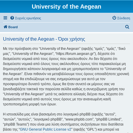
University of the Aegean
Συχνές ερωτήσεις
Σύνδεση
Α
Board
ν
University of the Aegean - Όροι χρήσης
α
ζ
Με την πρόσβαση στο “University of the Aegean” (εφεξής “εμείς”, “εμάς”, “δικό
μας”, “University of the Aegean”, “https://forum.aegean.gr”), δέχεστε ότι
ή
δεσμεύεστε νομικά από τους όρους που ακολουθούν. Αν δεν δέχεστε ότι
τ
δεσμεύεστε νομικά από όλους τους ακόλουθους όρους τότε παρακαλούμε μη
δημιουργήσετε κάποιον λογαριασμό και μη χρησιμοποιήσετε το “University of
η
the Aegean”. Είναι πιθανόν να μεταβάλλουμε τους όρους οποιαδήποτε χρονική
σ
στιγμή και θα επιδιώξουμε να σας ενημερώσουμε για αυτό με τον
προσφορότερο δυνατό τρόπο, όμως θα ήταν συνετό εκ μέρους σας να
η
ξαναδιαβάζετε τακτικά την παρούσα σελίδα καθώς η συνεχιζόμενη χρήση του
“University of the Aegean” μετά τις εκάστοτε αλλαγές δείχνει πως δέχεστε ότι
δεσμεύεστε νομικά από αυτούς τους όρους με την ανανεωμένη και/ή
τροποποιημένη μορφή των όρων.
Η ιστοσελίδα μας είναι βασισμένη στο λογισμικό phpBB (εφεξής “αυτοί”,
“αυτών”, “αυτούς”, “λογισμικό phpBB”, “www.phpbb.com”, “phpBB Limited”,
“phpBB Teams”) που είναι μια λύση συστήματος συζητήσεων που διατίθεται
βάσει της “
GNU General Public License v2
” (εφεξής “GPL”) και μπορεί να