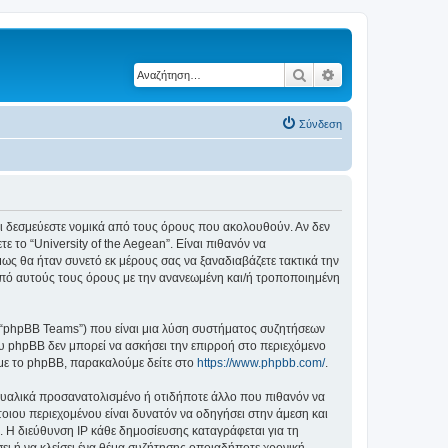
Αναζήτηση
Ειδική αναζήτηση
Σύνδεση
ε ότι δεσμεύεστε νομικά από τους όρους που ακολουθούν. Αν δεν
το “University of the Aegean”. Είναι πιθανόν να
ς θα ήταν συνετό εκ μέρους σας να ξαναδιαβάζετε τακτικά την
ά από αυτούς τους όρους με την ανανεωμένη και/ή τροποποιημένη
”, “phpBB Teams”) που είναι μια λύση συστήματος συζητήσεων
υ phpBB δεν μπορεί να ασκήσει την επιρροή στο περιεχόμενο
 με το phpBB, παρακαλούμε δείτε στο
https://www.phpbb.com/
.
ξουαλικά προσανατολισμένο ή οτιδήποτε άλλο που πιθανόν να
τέτοιου περιεχομένου είναι δυνατόν να οδηγήσει στην άμεση και
 Η διεύθυνση IP κάθε δημοσίευσης καταγράφεται για τη