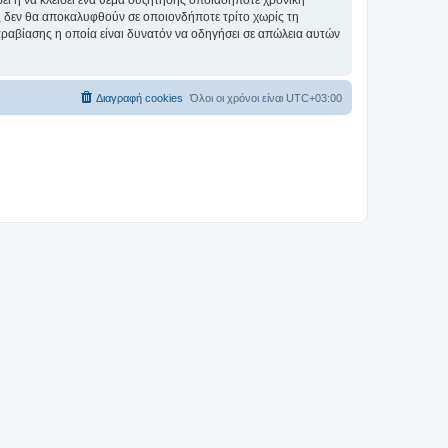
σει ή να κλείσει ένα θέμα συζήτησης οποιαδήποτε χρονική
ες δεν θα αποκαλυφθούν σε οποιονδήποτε τρίτο χωρίς τη
αραβίασης η οποία είναι δυνατόν να οδηγήσει σε απώλεια αυτών
Διαγραφή cookies
Όλοι οι χρόνοι είναι
UTC+03:00