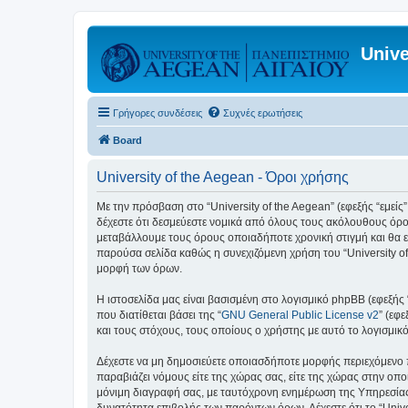
Unive
Γρήγορες συνδέσεις
Συχνές ερωτήσεις
Board
University of the Aegean - Όροι χρήσης
Με την πρόσβαση στο “University of the Aegean” (εφεξής “εμείς”,
δέχεστε ότι δεσμεύεστε νομικά από όλους τους ακόλουθους όρο
μεταβάλλουμε τους όρους οποιαδήποτε χρονική στιγμή και θα ε
παρούσα σελίδα καθώς η συνεχιζόμενη χρήση του “University of
μορφή των όρων.
Η ιστοσελίδα μας είναι βασισμένη στο λογισμικό phpBB (εφεξής
που διατίθεται βάσει της “
GNU General Public License v2
” (εφ
και τους στόχους, τους οποίους ο χρήστης με αυτό το λογισμι
Δέχεστε να μη δημοσιεύετε οποιασδήποτε μορφής περιεχόμενο π
παραβιάζει νόμους είτε της χώρας σας, είτε της χώρας στην οποία
μόνιμη διαγραφή σας, με ταυτόχρονη ενημέρωση της Υπηρεσίας