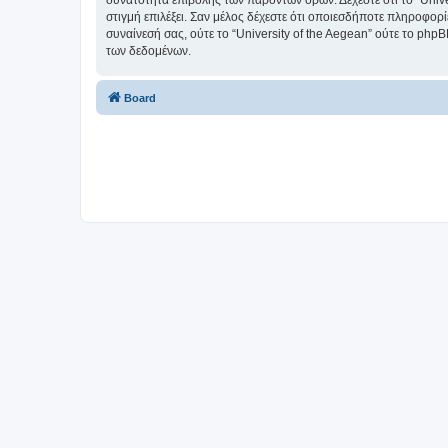
δυνατότητα επιβολής των παρόντων όρων. Δέχεστε ότι το “Univer
στιγμή επιλέξει. Σαν μέλος δέχεστε ότι οποιεσδήποτε πληροφορ
συναίνεσή σας, ούτε το “University of the Aegean” ούτε το p
των δεδομένων.
Board