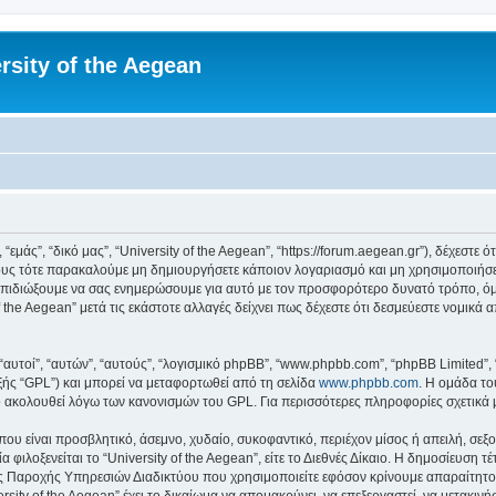
rsity of the Aegean
 “εμάς”, “δικό μας”, “University of the Aegean”, “https://forum.aegean.gr”), δέχεστ
υς τότε παρακαλούμε μη δημιουργήσετε κάποιον λογαριασμό και μη χρησιμοποιήσετε 
πιδιώξουμε να σας ενημερώσουμε για αυτό με τον προσφορότερο δυνατό τρόπο, όμω
 the Aegean” μετά τις εκάστοτε αλλαγές δείχνει πως δέχεστε ότι δεσμεύεστε νομικ
 “αυτοί”, “αυτών”, “αυτούς”, “λογισμικό phpBB”, “www.phpbb.com”, “phpBB Limited
εξής “GPL”) και μπορεί να μεταφορτωθεί από τη σελίδα
www.phpbb.com
. Η ομάδα το
κό ακολουθεί λόγω των κανονισμών του GPL. Για περισσότερες πληροφορίες σχετικά
ου είναι προσβλητικό, άσεμνο, χυδαίο, συκοφαντικό, περιέχον μίσος ή απειλή, σε
 φιλοξενείται το “University of the Aegean”, είτε το Διεθνές Δίκαιο. Η δημοσίευση 
 Παροχής Υπηρεσιών Διαδικτύου που χρησιμοποιείτε εφόσον κρίνουμε απαραίτητο.