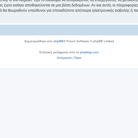
sity of the Aegean” έχει το δικαίωμα να απομακρύνει, να επεξεργαστεί, να μετακινή
ίες έχετε εισάγει αποθηκεύονται σε μια βάση δεδομένων. Αν και αυτές οι πληροφορί
hpBB θα θεωρηθούν υπεύθυνοι για οποιαδήποτε απόπειρα ηλεκτρονικής εισβολής ή π
Δημιουργήθηκε από
phpBB
® Forum Software © phpBB Limited
Ελληνική μετάφραση από το
phpbbgr.com
Απόρρητο
|
Όροι