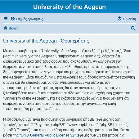
University of the Aegean
Συχνές ερωτήσεις
Σύνδεση
Α
Board
ν
University of the Aegean - Όροι χρήσης
α
ζ
Με την πρόσβαση στο “University of the Aegean” (εφεξής “εμείς”, “εμάς”, “δικό
μας”, “University of the Aegean”, “https://forum.aegean.gr”), δέχεστε ότι
ή
δεσμεύεστε νομικά από τους όρους που ακολουθούν. Αν δεν δέχεστε ότι
τ
δεσμεύεστε νομικά από όλους τους ακόλουθους όρους τότε παρακαλούμε μη
δημιουργήσετε κάποιον λογαριασμό και μη χρησιμοποιήσετε το “University of
η
the Aegean”. Είναι πιθανόν να μεταβάλλουμε τους όρους οποιαδήποτε χρονική
σ
στιγμή και θα επιδιώξουμε να σας ενημερώσουμε για αυτό με τον
προσφορότερο δυνατό τρόπο, όμως θα ήταν συνετό εκ μέρους σας να
η
ξαναδιαβάζετε τακτικά την παρούσα σελίδα καθώς η συνεχιζόμενη χρήση του
“University of the Aegean” μετά τις εκάστοτε αλλαγές δείχνει πως δέχεστε ότι
δεσμεύεστε νομικά από αυτούς τους όρους με την ανανεωμένη και/ή
τροποποιημένη μορφή των όρων.
Η ιστοσελίδα μας είναι βασισμένη στο λογισμικό phpBB (εφεξής “αυτοί”,
“αυτών”, “αυτούς”, “λογισμικό phpBB”, “www.phpbb.com”, “phpBB Limited”,
“phpBB Teams”) που είναι μια λύση συστήματος συζητήσεων που διατίθεται
βάσει της “
GNU General Public License v2
” (εφεξής “GPL”) και μπορεί να