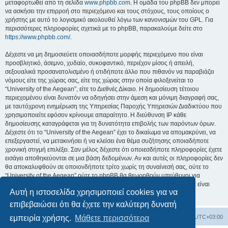
μεταφορτωθεί από τη σελίδα
www.phpbb.com
. Η ομάδα του phpBB δεν μπορεί
να ασκήσει την επιρροή στο περιεχόμενο και τους στόχους, τους οποίους ο
χρήστης με αυτό το λογισμικό ακολουθεί λόγω των κανονισμών του GPL. Για
περισσότερες πληροφορίες σχετικά με το phpBB, παρακαλούμε δείτε στο
https://www.phpbb.com/
.
Δέχεστε να μη δημοσιεύετε οποιασδήποτε μορφής περιεχόμενο που είναι
προσβλητικό, άσεμνο, χυδαίο, συκοφαντικό, περιέχον μίσος ή απειλή,
σεξουαλικά προσανατολισμένο ή οτιδήποτε άλλο που πιθανόν να παραβιάζει
νόμους είτε της χώρας σας, είτε της χώρας στην οποία φιλοξενείται το
“University of the Aegean”, είτε το Διεθνές Δίκαιο. Η δημοσίευση τέτοιου
περιεχομένου είναι δυνατόν να οδηγήσει στην άμεση και μόνιμη διαγραφή σας,
με ταυτόχρονη ενημέρωση της Υπηρεσίας Παροχής Υπηρεσιών Διαδικτύου που
χρησιμοποιείτε εφόσον κρίνουμε απαραίτητο. Η διεύθυνση IP κάθε
δημοσίευσης καταγράφεται για τη δυνατότητα επιβολής των παρόντων όρων.
Δέχεστε ότι το “University of the Aegean” έχει το δικαίωμα να απομακρύνει, να
επεξεργαστεί, να μετακινήσει ή να κλείσει ένα θέμα συζήτησης οποιαδήποτε
χρονική στιγμή επιλέξει. Σαν μέλος δέχεστε ότι οποιεσδήποτε πληροφορίες έχετε
εισάγει αποθηκεύονται σε μια βάση δεδομένων. Αν και αυτές οι πληροφορίες δεν
θα αποκαλυφθούν σε οποιονδήποτε τρίτο χωρίς τη συναίνεσή σας, ούτε το
“University of the Aegean” ούτε το phpBB θα θεωρηθούν υπεύθυνοι για
οποιαδήποτε απόπειρα ηλεκτρονικής εισβολής ή παραβίασης η οποία είναι
Αυτή η ιστοσελίδα χρησιμοποιεί cookies για να
δυνατόν να οδηγήσει σε απώλεια αυτών των δεδομένων.
επιβεβαιώσει ότι θα έχετε την καλύτερη δυνατή
Board
Διαγραφή cookies
Όλοι οι χρόνοι είναι
UTC+03:00
εμπειρία χρήσης.
Μάθετε περισσότερα