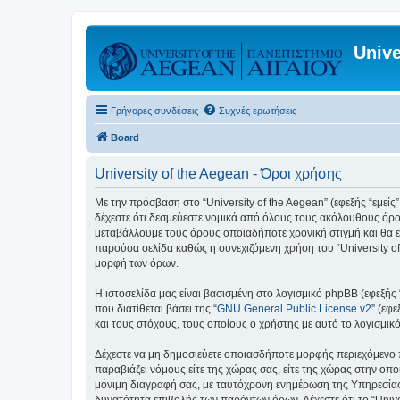
Unive
Γρήγορες συνδέσεις
Συχνές ερωτήσεις
Board
University of the Aegean - Όροι χρήσης
Με την πρόσβαση στο “University of the Aegean” (εφεξής “εμείς”,
δέχεστε ότι δεσμεύεστε νομικά από όλους τους ακόλουθους όρο
μεταβάλλουμε τους όρους οποιαδήποτε χρονική στιγμή και θα ε
παρούσα σελίδα καθώς η συνεχιζόμενη χρήση του “University of
μορφή των όρων.
Η ιστοσελίδα μας είναι βασισμένη στο λογισμικό phpBB (εφεξής
που διατίθεται βάσει της “
GNU General Public License v2
” (εφ
και τους στόχους, τους οποίους ο χρήστης με αυτό το λογισμι
Δέχεστε να μη δημοσιεύετε οποιασδήποτε μορφής περιεχόμενο π
παραβιάζει νόμους είτε της χώρας σας, είτε της χώρας στην οποία
μόνιμη διαγραφή σας, με ταυτόχρονη ενημέρωση της Υπηρεσίας