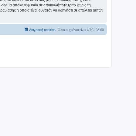
σει ή να κλείσει ένα θέμα συζήτησης οποιαδήποτε χρονική
ες δεν θα αποκαλυφθούν σε οποιονδήποτε τρίτο χωρίς τη
αραβίασης η οποία είναι δυνατόν να οδηγήσει σε απώλεια αυτών
Διαγραφή cookies
Όλοι οι χρόνοι είναι
UTC+03:00