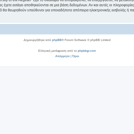
sity of the Aegean” έχει το δικαίωμα να απομακρύνει, να επεξεργαστεί, να μετακινή
ίες έχετε εισάγει αποθηκεύονται σε μια βάση δεδομένων. Αν και αυτές οι πληροφορί
hpBB θα θεωρηθούν υπεύθυνοι για οποιαδήποτε απόπειρα ηλεκτρονικής εισβολής ή π
Δημιουργήθηκε από
phpBB
® Forum Software © phpBB Limited
Ελληνική μετάφραση από το
phpbbgr.com
Απόρρητο
|
Όροι