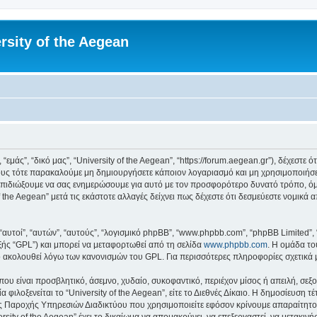
rsity of the Aegean
 “εμάς”, “δικό μας”, “University of the Aegean”, “https://forum.aegean.gr”), δέχεστ
υς τότε παρακαλούμε μη δημιουργήσετε κάποιον λογαριασμό και μη χρησιμοποιήσετε 
πιδιώξουμε να σας ενημερώσουμε για αυτό με τον προσφορότερο δυνατό τρόπο, όμω
 the Aegean” μετά τις εκάστοτε αλλαγές δείχνει πως δέχεστε ότι δεσμεύεστε νομικ
 “αυτοί”, “αυτών”, “αυτούς”, “λογισμικό phpBB”, “www.phpbb.com”, “phpBB Limited
εξής “GPL”) και μπορεί να μεταφορτωθεί από τη σελίδα
www.phpbb.com
. Η ομάδα το
κό ακολουθεί λόγω των κανονισμών του GPL. Για περισσότερες πληροφορίες σχετικά
ου είναι προσβλητικό, άσεμνο, χυδαίο, συκοφαντικό, περιέχον μίσος ή απειλή, σε
 φιλοξενείται το “University of the Aegean”, είτε το Διεθνές Δίκαιο. Η δημοσίευση 
 Παροχής Υπηρεσιών Διαδικτύου που χρησιμοποιείτε εφόσον κρίνουμε απαραίτητο.