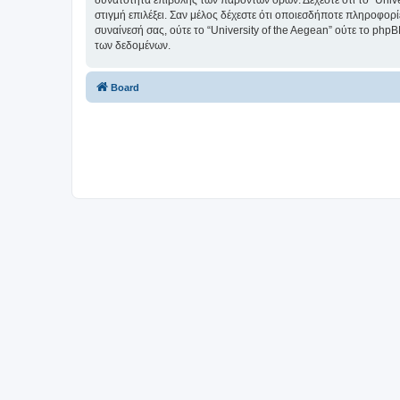
δυνατότητα επιβολής των παρόντων όρων. Δέχεστε ότι το “Univer
στιγμή επιλέξει. Σαν μέλος δέχεστε ότι οποιεσδήποτε πληροφορ
συναίνεσή σας, ούτε το “University of the Aegean” ούτε το p
των δεδομένων.
Board