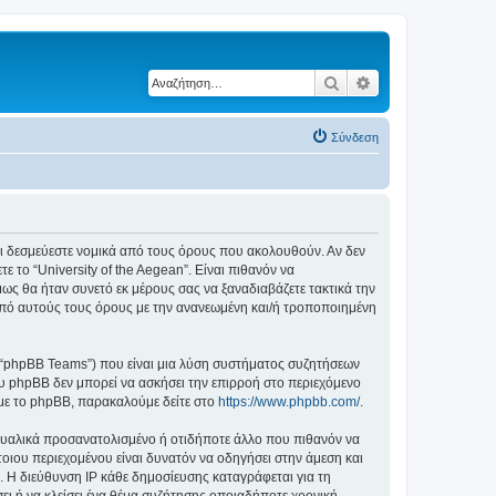
Αναζήτηση
Ειδική αναζήτηση
Σύνδεση
ε ότι δεσμεύεστε νομικά από τους όρους που ακολουθούν. Αν δεν
το “University of the Aegean”. Είναι πιθανόν να
ς θα ήταν συνετό εκ μέρους σας να ξαναδιαβάζετε τακτικά την
ά από αυτούς τους όρους με την ανανεωμένη και/ή τροποποιημένη
”, “phpBB Teams”) που είναι μια λύση συστήματος συζητήσεων
υ phpBB δεν μπορεί να ασκήσει την επιρροή στο περιεχόμενο
 με το phpBB, παρακαλούμε δείτε στο
https://www.phpbb.com/
.
ξουαλικά προσανατολισμένο ή οτιδήποτε άλλο που πιθανόν να
τέτοιου περιεχομένου είναι δυνατόν να οδηγήσει στην άμεση και
 Η διεύθυνση IP κάθε δημοσίευσης καταγράφεται για τη