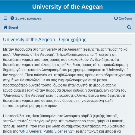
University of the Aegean
Συχνές ερωτήσεις
Σύνδεση
Α
Board
ν
University of the Aegean - Όροι χρήσης
α
ζ
Με την πρόσβαση στο “University of the Aegean” (εφεξής “εμείς”, “εμάς”, “δικό
μας”, “University of the Aegean”, “https://forum.aegean.gr”), δέχεστε ότι
ή
δεσμεύεστε νομικά από τους όρους που ακολουθούν. Αν δεν δέχεστε ότι
τ
δεσμεύεστε νομικά από όλους τους ακόλουθους όρους τότε παρακαλούμε μη
δημιουργήσετε κάποιον λογαριασμό και μη χρησιμοποιήσετε το “University of
η
the Aegean”. Είναι πιθανόν να μεταβάλλουμε τους όρους οποιαδήποτε χρονική
σ
στιγμή και θα επιδιώξουμε να σας ενημερώσουμε για αυτό με τον
προσφορότερο δυνατό τρόπο, όμως θα ήταν συνετό εκ μέρους σας να
η
ξαναδιαβάζετε τακτικά την παρούσα σελίδα καθώς η συνεχιζόμενη χρήση του
“University of the Aegean” μετά τις εκάστοτε αλλαγές δείχνει πως δέχεστε ότι
δεσμεύεστε νομικά από αυτούς τους όρους με την ανανεωμένη και/ή
τροποποιημένη μορφή των όρων.
Η ιστοσελίδα μας είναι βασισμένη στο λογισμικό phpBB (εφεξής “αυτοί”,
“αυτών”, “αυτούς”, “λογισμικό phpBB”, “www.phpbb.com”, “phpBB Limited”,
“phpBB Teams”) που είναι μια λύση συστήματος συζητήσεων που διατίθεται
βάσει της “
GNU General Public License v2
” (εφεξής “GPL”) και μπορεί να