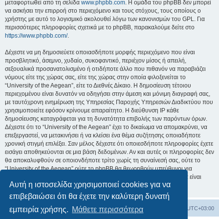
μεταφορτωθεί από τη σελίδα
www.phpbb.com
. Η ομάδα του phpBB δεν μπορεί
να ασκήσει την επιρροή στο περιεχόμενο και τους στόχους, τους οποίους ο
χρήστης με αυτό το λογισμικό ακολουθεί λόγω των κανονισμών του GPL. Για
περισσότερες πληροφορίες σχετικά με το phpBB, παρακαλούμε δείτε στο
https://www.phpbb.com/
.
Δέχεστε να μη δημοσιεύετε οποιασδήποτε μορφής περιεχόμενο που είναι
προσβλητικό, άσεμνο, χυδαίο, συκοφαντικό, περιέχον μίσος ή απειλή,
σεξουαλικά προσανατολισμένο ή οτιδήποτε άλλο που πιθανόν να παραβιάζει
νόμους είτε της χώρας σας, είτε της χώρας στην οποία φιλοξενείται το
“University of the Aegean”, είτε το Διεθνές Δίκαιο. Η δημοσίευση τέτοιου
περιεχομένου είναι δυνατόν να οδηγήσει στην άμεση και μόνιμη διαγραφή σας,
με ταυτόχρονη ενημέρωση της Υπηρεσίας Παροχής Υπηρεσιών Διαδικτύου που
χρησιμοποιείτε εφόσον κρίνουμε απαραίτητο. Η διεύθυνση IP κάθε
δημοσίευσης καταγράφεται για τη δυνατότητα επιβολής των παρόντων όρων.
Δέχεστε ότι το “University of the Aegean” έχει το δικαίωμα να απομακρύνει, να
επεξεργαστεί, να μετακινήσει ή να κλείσει ένα θέμα συζήτησης οποιαδήποτε
χρονική στιγμή επιλέξει. Σαν μέλος δέχεστε ότι οποιεσδήποτε πληροφορίες έχετε
εισάγει αποθηκεύονται σε μια βάση δεδομένων. Αν και αυτές οι πληροφορίες δεν
θα αποκαλυφθούν σε οποιονδήποτε τρίτο χωρίς τη συναίνεσή σας, ούτε το
“University of the Aegean” ούτε το phpBB θα θεωρηθούν υπεύθυνοι για
οποιαδήποτε απόπειρα ηλεκτρονικής εισβολής ή παραβίασης η οποία είναι
Αυτή η ιστοσελίδα χρησιμοποιεί cookies για να
δυνατόν να οδηγήσει σε απώλεια αυτών των δεδομένων.
επιβεβαιώσει ότι θα έχετε την καλύτερη δυνατή
Board
Διαγραφή cookies
Όλοι οι χρόνοι είναι
UTC+03:00
εμπειρία χρήσης.
Μάθετε περισσότερα