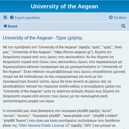
University of the Aegean
Συχνές ερωτήσεις
Σύνδεση
Α
Board
ν
University of the Aegean - Όροι χρήσης
α
ζ
Με την πρόσβαση στο “University of the Aegean” (εφεξής “εμείς”, “εμάς”, “δικό
μας”, “University of the Aegean”, “https://forum.aegean.gr”), δέχεστε ότι
ή
δεσμεύεστε νομικά από τους όρους που ακολουθούν. Αν δεν δέχεστε ότι
τ
δεσμεύεστε νομικά από όλους τους ακόλουθους όρους τότε παρακαλούμε μη
δημιουργήσετε κάποιον λογαριασμό και μη χρησιμοποιήσετε το “University of
η
the Aegean”. Είναι πιθανόν να μεταβάλλουμε τους όρους οποιαδήποτε χρονική
σ
στιγμή και θα επιδιώξουμε να σας ενημερώσουμε για αυτό με τον
προσφορότερο δυνατό τρόπο, όμως θα ήταν συνετό εκ μέρους σας να
η
ξαναδιαβάζετε τακτικά την παρούσα σελίδα καθώς η συνεχιζόμενη χρήση του
“University of the Aegean” μετά τις εκάστοτε αλλαγές δείχνει πως δέχεστε ότι
δεσμεύεστε νομικά από αυτούς τους όρους με την ανανεωμένη και/ή
τροποποιημένη μορφή των όρων.
Η ιστοσελίδα μας είναι βασισμένη στο λογισμικό phpBB (εφεξής “αυτοί”,
“αυτών”, “αυτούς”, “λογισμικό phpBB”, “www.phpbb.com”, “phpBB Limited”,
“phpBB Teams”) που είναι μια λύση συστήματος συζητήσεων που διατίθεται
βάσει της “
GNU General Public License v2
” (εφεξής “GPL”) και μπορεί να