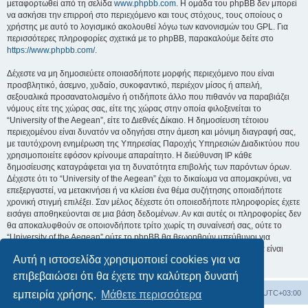
μεταφορτωθεί από τη σελίδα
www.phpbb.com
. Η ομάδα του phpBB δεν μπορεί
να ασκήσει την επιρροή στο περιεχόμενο και τους στόχους, τους οποίους ο
χρήστης με αυτό το λογισμικό ακολουθεί λόγω των κανονισμών του GPL. Για
περισσότερες πληροφορίες σχετικά με το phpBB, παρακαλούμε δείτε στο
https://www.phpbb.com/
.
Δέχεστε να μη δημοσιεύετε οποιασδήποτε μορφής περιεχόμενο που είναι
προσβλητικό, άσεμνο, χυδαίο, συκοφαντικό, περιέχον μίσος ή απειλή,
σεξουαλικά προσανατολισμένο ή οτιδήποτε άλλο που πιθανόν να παραβιάζει
νόμους είτε της χώρας σας, είτε της χώρας στην οποία φιλοξενείται το
“University of the Aegean”, είτε το Διεθνές Δίκαιο. Η δημοσίευση τέτοιου
περιεχομένου είναι δυνατόν να οδηγήσει στην άμεση και μόνιμη διαγραφή σας,
με ταυτόχρονη ενημέρωση της Υπηρεσίας Παροχής Υπηρεσιών Διαδικτύου που
χρησιμοποιείτε εφόσον κρίνουμε απαραίτητο. Η διεύθυνση IP κάθε
δημοσίευσης καταγράφεται για τη δυνατότητα επιβολής των παρόντων όρων.
Δέχεστε ότι το “University of the Aegean” έχει το δικαίωμα να απομακρύνει, να
επεξεργαστεί, να μετακινήσει ή να κλείσει ένα θέμα συζήτησης οποιαδήποτε
χρονική στιγμή επιλέξει. Σαν μέλος δέχεστε ότι οποιεσδήποτε πληροφορίες έχετε
εισάγει αποθηκεύονται σε μια βάση δεδομένων. Αν και αυτές οι πληροφορίες δεν
θα αποκαλυφθούν σε οποιονδήποτε τρίτο χωρίς τη συναίνεσή σας, ούτε το
“University of the Aegean” ούτε το phpBB θα θεωρηθούν υπεύθυνοι για
οποιαδήποτε απόπειρα ηλεκτρονικής εισβολής ή παραβίασης η οποία είναι
Αυτή η ιστοσελίδα χρησιμοποιεί cookies για να
δυνατόν να οδηγήσει σε απώλεια αυτών των δεδομένων.
επιβεβαιώσει ότι θα έχετε την καλύτερη δυνατή
Board
Διαγραφή cookies
Όλοι οι χρόνοι είναι
UTC+03:00
εμπειρία χρήσης.
Μάθετε περισσότερα