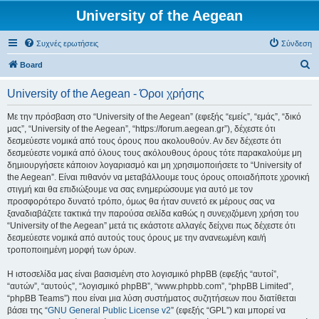
University of the Aegean
Συχνές ερωτήσεις
Σύνδεση
Α
Board
ν
University of the Aegean - Όροι χρήσης
α
ζ
Με την πρόσβαση στο “University of the Aegean” (εφεξής “εμείς”, “εμάς”, “δικό
μας”, “University of the Aegean”, “https://forum.aegean.gr”), δέχεστε ότι
ή
δεσμεύεστε νομικά από τους όρους που ακολουθούν. Αν δεν δέχεστε ότι
τ
δεσμεύεστε νομικά από όλους τους ακόλουθους όρους τότε παρακαλούμε μη
δημιουργήσετε κάποιον λογαριασμό και μη χρησιμοποιήσετε το “University of
η
the Aegean”. Είναι πιθανόν να μεταβάλλουμε τους όρους οποιαδήποτε χρονική
σ
στιγμή και θα επιδιώξουμε να σας ενημερώσουμε για αυτό με τον
προσφορότερο δυνατό τρόπο, όμως θα ήταν συνετό εκ μέρους σας να
η
ξαναδιαβάζετε τακτικά την παρούσα σελίδα καθώς η συνεχιζόμενη χρήση του
“University of the Aegean” μετά τις εκάστοτε αλλαγές δείχνει πως δέχεστε ότι
δεσμεύεστε νομικά από αυτούς τους όρους με την ανανεωμένη και/ή
τροποποιημένη μορφή των όρων.
Η ιστοσελίδα μας είναι βασισμένη στο λογισμικό phpBB (εφεξής “αυτοί”,
“αυτών”, “αυτούς”, “λογισμικό phpBB”, “www.phpbb.com”, “phpBB Limited”,
“phpBB Teams”) που είναι μια λύση συστήματος συζητήσεων που διατίθεται
βάσει της “
GNU General Public License v2
” (εφεξής “GPL”) και μπορεί να