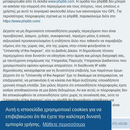
μεταφορτωθεί από τη σελίδα
www.phpbb.com
. Η ομάδα του phpBB δεν μπορεί
να ασκήσει την επιρροή στο περιεχόμενο και τους στόχους, τους οποίους ο
χρήστης με αυτό το λογισμικό ακολουθεί λόγω των κανονισμών του GPL. Για
περισσότερες πληροφορίες σχετικά με το phpBB, παρακαλούμε δείτε στο
https://www.phpbb.com/
.
Δέχεστε να μη δημοσιεύετε οποιασδήποτε μορφής περιεχόμενο που είναι
προσβλητικό, άσεμνο, χυδαίο, συκοφαντικό, περιέχον μίσος ή απειλή,
σεξουαλικά προσανατολισμένο ή οτιδήποτε άλλο που πιθανόν να παραβιάζει
νόμους είτε της χώρας σας, είτε της χώρας στην οποία φιλοξενείται το
“University of the Aegean”, είτε το Διεθνές Δίκαιο. Η δημοσίευση τέτοιου
περιεχομένου είναι δυνατόν να οδηγήσει στην άμεση και μόνιμη διαγραφή σας,
με ταυτόχρονη ενημέρωση της Υπηρεσίας Παροχής Υπηρεσιών Διαδικτύου που
χρησιμοποιείτε εφόσον κρίνουμε απαραίτητο. Η διεύθυνση IP κάθε
δημοσίευσης καταγράφεται για τη δυνατότητα επιβολής των παρόντων όρων.
Δέχεστε ότι το “University of the Aegean” έχει το δικαίωμα να απομακρύνει, να
επεξεργαστεί, να μετακινήσει ή να κλείσει ένα θέμα συζήτησης οποιαδήποτε
χρονική στιγμή επιλέξει. Σαν μέλος δέχεστε ότι οποιεσδήποτε πληροφορίες έχετε
εισάγει αποθηκεύονται σε μια βάση δεδομένων. Αν και αυτές οι πληροφορίες δεν
θα αποκαλυφθούν σε οποιονδήποτε τρίτο χωρίς τη συναίνεσή σας, ούτε το
“University of the Aegean” ούτε το phpBB θα θεωρηθούν υπεύθυνοι για
οποιαδήποτε απόπειρα ηλεκτρονικής εισβολής ή παραβίασης η οποία είναι
Αυτή η ιστοσελίδα χρησιμοποιεί cookies για να
δυνατόν να οδηγήσει σε απώλεια αυτών των δεδομένων.
επιβεβαιώσει ότι θα έχετε την καλύτερη δυνατή
Board
Διαγραφή cookies
Όλοι οι χρόνοι είναι
UTC+03:00
εμπειρία χρήσης.
Μάθετε περισσότερα