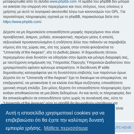
μεταφορτωθεί από τη σελίδα
www.phpbb.com
. Η ομάδα του phpBB δεν μπορεί
να ασκήσει την επιρροή στο περιεχόμενο και τους στόχους, τους οποίους ο
χρήστης με αυτό το λογισμικό ακολουθεί λόγω των κανονισμών του GPL. Για
περισσότερες πληροφορίες σχετικά με το phpBB, παρακαλούμε δείτε στο
https://www.phpbb.com/
.
Δέχεστε να μη δημοσιεύετε οποιασδήποτε μορφής περιεχόμενο που είναι
προσβλητικό, άσεμνο, χυδαίο, συκοφαντικό, περιέχον μίσος ή απειλή,
σεξουαλικά προσανατολισμένο ή οτιδήποτε άλλο που πιθανόν να παραβιάζει
νόμους είτε της χώρας σας, είτε της χώρας στην οποία φιλοξενείται το
“University of the Aegean”, είτε το Διεθνές Δίκαιο. Η δημοσίευση τέτοιου
περιεχομένου είναι δυνατόν να οδηγήσει στην άμεση και μόνιμη διαγραφή σας,
με ταυτόχρονη ενημέρωση της Υπηρεσίας Παροχής Υπηρεσιών Διαδικτύου που
χρησιμοποιείτε εφόσον κρίνουμε απαραίτητο. Η διεύθυνση IP κάθε
δημοσίευσης καταγράφεται για τη δυνατότητα επιβολής των παρόντων όρων.
Δέχεστε ότι το “University of the Aegean” έχει το δικαίωμα να απομακρύνει, να
επεξεργαστεί, να μετακινήσει ή να κλείσει ένα θέμα συζήτησης οποιαδήποτε
χρονική στιγμή επιλέξει. Σαν μέλος δέχεστε ότι οποιεσδήποτε πληροφορίες έχετε
εισάγει αποθηκεύονται σε μια βάση δεδομένων. Αν και αυτές οι πληροφορίες δεν
θα αποκαλυφθούν σε οποιονδήποτε τρίτο χωρίς τη συναίνεσή σας, ούτε το
“University of the Aegean” ούτε το phpBB θα θεωρηθούν υπεύθυνοι για
οποιαδήποτε απόπειρα ηλεκτρονικής εισβολής ή παραβίασης η οποία είναι
Αυτή η ιστοσελίδα χρησιμοποιεί cookies για να
δυνατόν να οδηγήσει σε απώλεια αυτών των δεδομένων.
επιβεβαιώσει ότι θα έχετε την καλύτερη δυνατή
Board
Διαγραφή cookies
Όλοι οι χρόνοι είναι
UTC+03:00
εμπειρία χρήσης.
Μάθετε περισσότερα