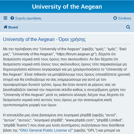
University of the Aegean
Συχνές ερωτήσεις
Σύνδεση
Α
Board
ν
University of the Aegean - Όροι χρήσης
α
ζ
Με την πρόσβαση στο “University of the Aegean” (εφεξής “εμείς”, “εμάς”, “δικό
μας”, “University of the Aegean”, “https://forum.aegean.gr”), δέχεστε ότι
ή
δεσμεύεστε νομικά από τους όρους που ακολουθούν. Αν δεν δέχεστε ότι
τ
δεσμεύεστε νομικά από όλους τους ακόλουθους όρους τότε παρακαλούμε μη
δημιουργήσετε κάποιον λογαριασμό και μη χρησιμοποιήσετε το “University of
η
the Aegean”. Είναι πιθανόν να μεταβάλλουμε τους όρους οποιαδήποτε χρονική
σ
στιγμή και θα επιδιώξουμε να σας ενημερώσουμε για αυτό με τον
προσφορότερο δυνατό τρόπο, όμως θα ήταν συνετό εκ μέρους σας να
η
ξαναδιαβάζετε τακτικά την παρούσα σελίδα καθώς η συνεχιζόμενη χρήση του
“University of the Aegean” μετά τις εκάστοτε αλλαγές δείχνει πως δέχεστε ότι
δεσμεύεστε νομικά από αυτούς τους όρους με την ανανεωμένη και/ή
τροποποιημένη μορφή των όρων.
Η ιστοσελίδα μας είναι βασισμένη στο λογισμικό phpBB (εφεξής “αυτοί”,
“αυτών”, “αυτούς”, “λογισμικό phpBB”, “www.phpbb.com”, “phpBB Limited”,
“phpBB Teams”) που είναι μια λύση συστήματος συζητήσεων που διατίθεται
βάσει της “
GNU General Public License v2
” (εφεξής “GPL”) και μπορεί να