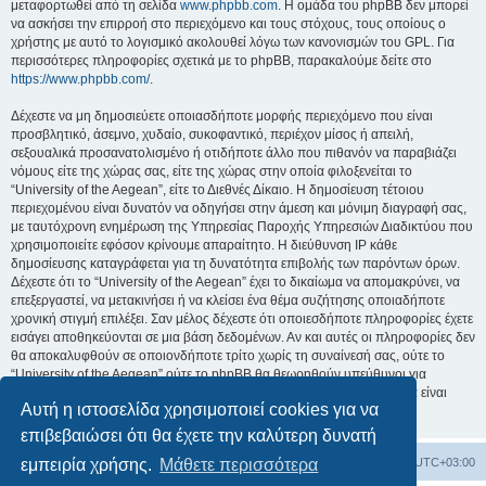
μεταφορτωθεί από τη σελίδα
www.phpbb.com
. Η ομάδα του phpBB δεν μπορεί
να ασκήσει την επιρροή στο περιεχόμενο και τους στόχους, τους οποίους ο
χρήστης με αυτό το λογισμικό ακολουθεί λόγω των κανονισμών του GPL. Για
περισσότερες πληροφορίες σχετικά με το phpBB, παρακαλούμε δείτε στο
https://www.phpbb.com/
.
Δέχεστε να μη δημοσιεύετε οποιασδήποτε μορφής περιεχόμενο που είναι
προσβλητικό, άσεμνο, χυδαίο, συκοφαντικό, περιέχον μίσος ή απειλή,
σεξουαλικά προσανατολισμένο ή οτιδήποτε άλλο που πιθανόν να παραβιάζει
νόμους είτε της χώρας σας, είτε της χώρας στην οποία φιλοξενείται το
“University of the Aegean”, είτε το Διεθνές Δίκαιο. Η δημοσίευση τέτοιου
περιεχομένου είναι δυνατόν να οδηγήσει στην άμεση και μόνιμη διαγραφή σας,
με ταυτόχρονη ενημέρωση της Υπηρεσίας Παροχής Υπηρεσιών Διαδικτύου που
χρησιμοποιείτε εφόσον κρίνουμε απαραίτητο. Η διεύθυνση IP κάθε
δημοσίευσης καταγράφεται για τη δυνατότητα επιβολής των παρόντων όρων.
Δέχεστε ότι το “University of the Aegean” έχει το δικαίωμα να απομακρύνει, να
επεξεργαστεί, να μετακινήσει ή να κλείσει ένα θέμα συζήτησης οποιαδήποτε
χρονική στιγμή επιλέξει. Σαν μέλος δέχεστε ότι οποιεσδήποτε πληροφορίες έχετε
εισάγει αποθηκεύονται σε μια βάση δεδομένων. Αν και αυτές οι πληροφορίες δεν
θα αποκαλυφθούν σε οποιονδήποτε τρίτο χωρίς τη συναίνεσή σας, ούτε το
“University of the Aegean” ούτε το phpBB θα θεωρηθούν υπεύθυνοι για
οποιαδήποτε απόπειρα ηλεκτρονικής εισβολής ή παραβίασης η οποία είναι
Αυτή η ιστοσελίδα χρησιμοποιεί cookies για να
δυνατόν να οδηγήσει σε απώλεια αυτών των δεδομένων.
επιβεβαιώσει ότι θα έχετε την καλύτερη δυνατή
Board
Διαγραφή cookies
Όλοι οι χρόνοι είναι
UTC+03:00
εμπειρία χρήσης.
Μάθετε περισσότερα