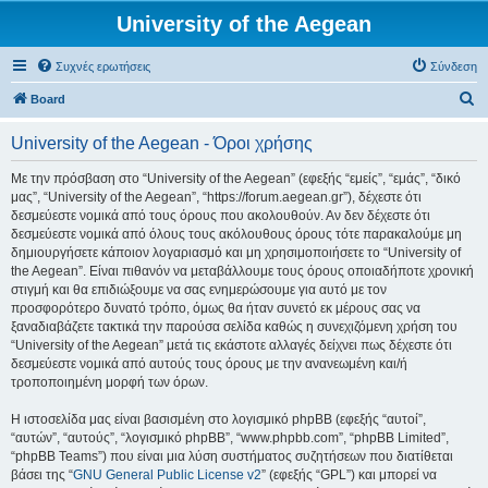
University of the Aegean
Συχνές ερωτήσεις
Σύνδεση
Α
Board
ν
University of the Aegean - Όροι χρήσης
α
ζ
Με την πρόσβαση στο “University of the Aegean” (εφεξής “εμείς”, “εμάς”, “δικό
μας”, “University of the Aegean”, “https://forum.aegean.gr”), δέχεστε ότι
ή
δεσμεύεστε νομικά από τους όρους που ακολουθούν. Αν δεν δέχεστε ότι
τ
δεσμεύεστε νομικά από όλους τους ακόλουθους όρους τότε παρακαλούμε μη
δημιουργήσετε κάποιον λογαριασμό και μη χρησιμοποιήσετε το “University of
η
the Aegean”. Είναι πιθανόν να μεταβάλλουμε τους όρους οποιαδήποτε χρονική
σ
στιγμή και θα επιδιώξουμε να σας ενημερώσουμε για αυτό με τον
προσφορότερο δυνατό τρόπο, όμως θα ήταν συνετό εκ μέρους σας να
η
ξαναδιαβάζετε τακτικά την παρούσα σελίδα καθώς η συνεχιζόμενη χρήση του
“University of the Aegean” μετά τις εκάστοτε αλλαγές δείχνει πως δέχεστε ότι
δεσμεύεστε νομικά από αυτούς τους όρους με την ανανεωμένη και/ή
τροποποιημένη μορφή των όρων.
Η ιστοσελίδα μας είναι βασισμένη στο λογισμικό phpBB (εφεξής “αυτοί”,
“αυτών”, “αυτούς”, “λογισμικό phpBB”, “www.phpbb.com”, “phpBB Limited”,
“phpBB Teams”) που είναι μια λύση συστήματος συζητήσεων που διατίθεται
βάσει της “
GNU General Public License v2
” (εφεξής “GPL”) και μπορεί να