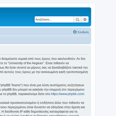
Αναζήτηση
Ειδική αναζήτηση
Σύνδεση
ε ότι δεσμεύεστε νομικά από τους όρους που ακολουθούν. Αν δεν
το “University of the Aegean”. Είναι πιθανόν να
ς θα ήταν συνετό εκ μέρους σας να ξαναδιαβάζετε τακτικά την
ά από αυτούς τους όρους με την ανανεωμένη και/ή τροποποιημένη
”, “phpBB Teams”) που είναι μια λύση συστήματος συζητήσεων
υ phpBB δεν μπορεί να ασκήσει την επιρροή στο περιεχόμενο
 με το phpBB, παρακαλούμε δείτε στο
https://www.phpbb.com/
.
ξουαλικά προσανατολισμένο ή οτιδήποτε άλλο που πιθανόν να
τέτοιου περιεχομένου είναι δυνατόν να οδηγήσει στην άμεση και
 Η διεύθυνση IP κάθε δημοσίευσης καταγράφεται για τη