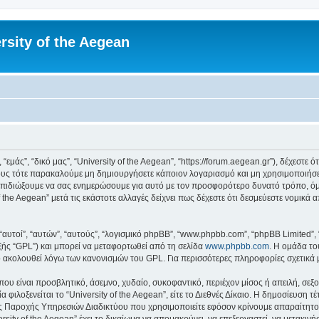
rsity of the Aegean
 “εμάς”, “δικό μας”, “University of the Aegean”, “https://forum.aegean.gr”), δέχεστ
υς τότε παρακαλούμε μη δημιουργήσετε κάποιον λογαριασμό και μη χρησιμοποιήσετε 
πιδιώξουμε να σας ενημερώσουμε για αυτό με τον προσφορότερο δυνατό τρόπο, όμω
 the Aegean” μετά τις εκάστοτε αλλαγές δείχνει πως δέχεστε ότι δεσμεύεστε νομικ
 “αυτοί”, “αυτών”, “αυτούς”, “λογισμικό phpBB”, “www.phpbb.com”, “phpBB Limited
εξής “GPL”) και μπορεί να μεταφορτωθεί από τη σελίδα
www.phpbb.com
. Η ομάδα το
κό ακολουθεί λόγω των κανονισμών του GPL. Για περισσότερες πληροφορίες σχετικά
ου είναι προσβλητικό, άσεμνο, χυδαίο, συκοφαντικό, περιέχον μίσος ή απειλή, σε
 φιλοξενείται το “University of the Aegean”, είτε το Διεθνές Δίκαιο. Η δημοσίευση 
 Παροχής Υπηρεσιών Διαδικτύου που χρησιμοποιείτε εφόσον κρίνουμε απαραίτητο.