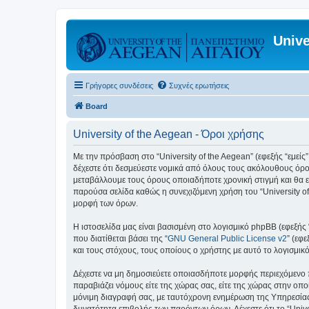
Unive
Γρήγορες συνδέσεις
Συχνές ερωτήσεις
Board
University of the Aegean - Όροι χρήσης
Με την πρόσβαση στο “University of the Aegean” (εφεξής “εμείς”,
δέχεστε ότι δεσμεύεστε νομικά από όλους τους ακόλουθους όρο
μεταβάλλουμε τους όρους οποιαδήποτε χρονική στιγμή και θα ε
παρούσα σελίδα καθώς η συνεχιζόμενη χρήση του “University of
μορφή των όρων.
Η ιστοσελίδα μας είναι βασισμένη στο λογισμικό phpBB (εφεξής
που διατίθεται βάσει της “
GNU General Public License v2
” (εφ
και τους στόχους, τους οποίους ο χρήστης με αυτό το λογισμι
Δέχεστε να μη δημοσιεύετε οποιασδήποτε μορφής περιεχόμενο π
παραβιάζει νόμους είτε της χώρας σας, είτε της χώρας στην οποία
μόνιμη διαγραφή σας, με ταυτόχρονη ενημέρωση της Υπηρεσίας