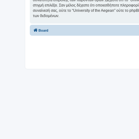
δυνατότητα επιβολής των παρόντων όρων. Δέχεστε ότι το “Univer
στιγμή επιλέξει. Σαν μέλος δέχεστε ότι οποιεσδήποτε πληροφορ
συναίνεσή σας, ούτε το “University of the Aegean” ούτε το p
των δεδομένων.
Board