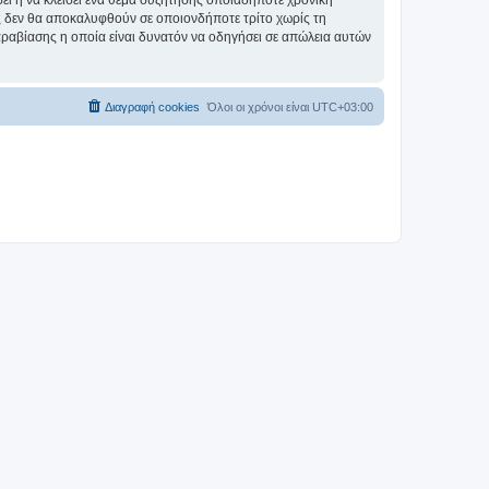
σει ή να κλείσει ένα θέμα συζήτησης οποιαδήποτε χρονική
ες δεν θα αποκαλυφθούν σε οποιονδήποτε τρίτο χωρίς τη
αραβίασης η οποία είναι δυνατόν να οδηγήσει σε απώλεια αυτών
Διαγραφή cookies
Όλοι οι χρόνοι είναι
UTC+03:00