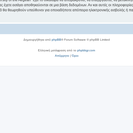
sity of the Aegean” έχει το δικαίωμα να απομακρύνει, να επεξεργαστεί, να μετακινή
ίες έχετε εισάγει αποθηκεύονται σε μια βάση δεδομένων. Αν και αυτές οι πληροφορί
hpBB θα θεωρηθούν υπεύθυνοι για οποιαδήποτε απόπειρα ηλεκτρονικής εισβολής ή π
Δημιουργήθηκε από
phpBB
® Forum Software © phpBB Limited
Ελληνική μετάφραση από το
phpbbgr.com
Απόρρητο
|
Όροι