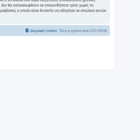
σει ή να κλείσει ένα θέμα συζήτησης οποιαδήποτε χρονική
ες δεν θα αποκαλυφθούν σε οποιονδήποτε τρίτο χωρίς τη
αραβίασης η οποία είναι δυνατόν να οδηγήσει σε απώλεια αυτών
Διαγραφή cookies
Όλοι οι χρόνοι είναι
UTC+03:00