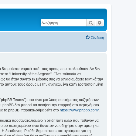
Αναζήτηση
Ειδική αναζήτηση
Σύνδεση
ε ότι δεσμεύεστε νομικά από τους όρους που ακολουθούν. Αν δεν
το “University of the Aegean”. Είναι πιθανόν να
ς θα ήταν συνετό εκ μέρους σας να ξαναδιαβάζετε τακτικά την
ά από αυτούς τους όρους με την ανανεωμένη και/ή τροποποιημένη
”, “phpBB Teams”) που είναι μια λύση συστήματος συζητήσεων
υ phpBB δεν μπορεί να ασκήσει την επιρροή στο περιεχόμενο
 με το phpBB, παρακαλούμε δείτε στο
https://www.phpbb.com/
.
ξουαλικά προσανατολισμένο ή οτιδήποτε άλλο που πιθανόν να
τέτοιου περιεχομένου είναι δυνατόν να οδηγήσει στην άμεση και
 Η διεύθυνση IP κάθε δημοσίευσης καταγράφεται για τη