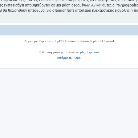
sity of the Aegean” έχει το δικαίωμα να απομακρύνει, να επεξεργαστεί, να μετακινή
ίες έχετε εισάγει αποθηκεύονται σε μια βάση δεδομένων. Αν και αυτές οι πληροφορί
hpBB θα θεωρηθούν υπεύθυνοι για οποιαδήποτε απόπειρα ηλεκτρονικής εισβολής ή π
Δημιουργήθηκε από
phpBB
® Forum Software © phpBB Limited
Ελληνική μετάφραση από το
phpbbgr.com
Απόρρητο
|
Όροι