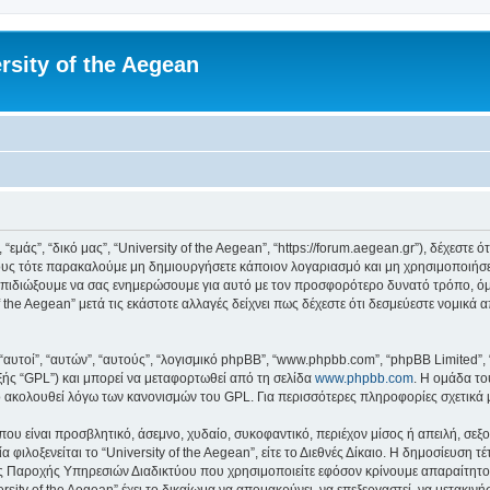
rsity of the Aegean
 “εμάς”, “δικό μας”, “University of the Aegean”, “https://forum.aegean.gr”), δέχεστ
υς τότε παρακαλούμε μη δημιουργήσετε κάποιον λογαριασμό και μη χρησιμοποιήσετε 
πιδιώξουμε να σας ενημερώσουμε για αυτό με τον προσφορότερο δυνατό τρόπο, όμω
 the Aegean” μετά τις εκάστοτε αλλαγές δείχνει πως δέχεστε ότι δεσμεύεστε νομικ
 “αυτοί”, “αυτών”, “αυτούς”, “λογισμικό phpBB”, “www.phpbb.com”, “phpBB Limited
εξής “GPL”) και μπορεί να μεταφορτωθεί από τη σελίδα
www.phpbb.com
. Η ομάδα το
κό ακολουθεί λόγω των κανονισμών του GPL. Για περισσότερες πληροφορίες σχετικά
ου είναι προσβλητικό, άσεμνο, χυδαίο, συκοφαντικό, περιέχον μίσος ή απειλή, σε
 φιλοξενείται το “University of the Aegean”, είτε το Διεθνές Δίκαιο. Η δημοσίευση 
 Παροχής Υπηρεσιών Διαδικτύου που χρησιμοποιείτε εφόσον κρίνουμε απαραίτητο.