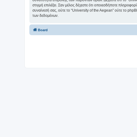
δυνατότητα επιβολής των παρόντων όρων. Δέχεστε ότι το “Univer
στιγμή επιλέξει. Σαν μέλος δέχεστε ότι οποιεσδήποτε πληροφορ
συναίνεσή σας, ούτε το “University of the Aegean” ούτε το p
των δεδομένων.
Board