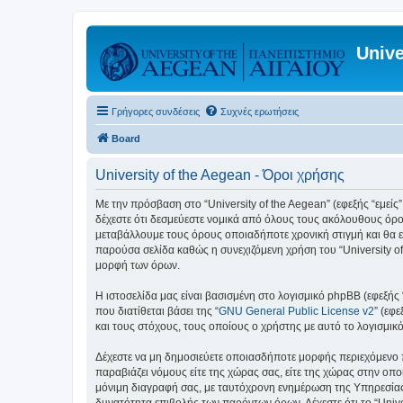
Unive
Γρήγορες συνδέσεις
Συχνές ερωτήσεις
Board
University of the Aegean - Όροι χρήσης
Με την πρόσβαση στο “University of the Aegean” (εφεξής “εμείς”,
δέχεστε ότι δεσμεύεστε νομικά από όλους τους ακόλουθους όρο
μεταβάλλουμε τους όρους οποιαδήποτε χρονική στιγμή και θα ε
παρούσα σελίδα καθώς η συνεχιζόμενη χρήση του “University of
μορφή των όρων.
Η ιστοσελίδα μας είναι βασισμένη στο λογισμικό phpBB (εφεξής
που διατίθεται βάσει της “
GNU General Public License v2
” (εφ
και τους στόχους, τους οποίους ο χρήστης με αυτό το λογισμι
Δέχεστε να μη δημοσιεύετε οποιασδήποτε μορφής περιεχόμενο π
παραβιάζει νόμους είτε της χώρας σας, είτε της χώρας στην οποία
μόνιμη διαγραφή σας, με ταυτόχρονη ενημέρωση της Υπηρεσίας