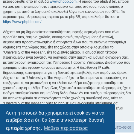
μεταφορτωθεί από τη σελίδα
www.phpbb.com
. Η ομάδα του phpBB δεν μπορεί
να ασκήσει την επιρροή στο περιεχόμενο και τους στόχους, τους οποίους ο
χρήστης με αυτό το λογισμικό ακολουθεί λόγω των κανονισμών του GPL. Για
περισσότερες πληροφορίες σχετικά με το phpBB, παρακαλούμε δείτε στο
https://www.phpbb.com/
.
Δέχεστε να μη δημοσιεύετε οποιασδήποτε μορφής περιεχόμενο που είναι
προσβλητικό, άσεμνο, χυδαίο, συκοφαντικό, περιέχον μίσος ή απειλή,
σεξουαλικά προσανατολισμένο ή οτιδήποτε άλλο που πιθανόν να παραβιάζει
νόμους είτε της χώρας σας, είτε της χώρας στην οποία φιλοξενείται το
“University of the Aegean”, είτε το Διεθνές Δίκαιο. Η δημοσίευση τέτοιου
περιεχομένου είναι δυνατόν να οδηγήσει στην άμεση και μόνιμη διαγραφή σας,
με ταυτόχρονη ενημέρωση της Υπηρεσίας Παροχής Υπηρεσιών Διαδικτύου που
χρησιμοποιείτε εφόσον κρίνουμε απαραίτητο. Η διεύθυνση IP κάθε
δημοσίευσης καταγράφεται για τη δυνατότητα επιβολής των παρόντων όρων.
Δέχεστε ότι το “University of the Aegean” έχει το δικαίωμα να απομακρύνει, να
επεξεργαστεί, να μετακινήσει ή να κλείσει ένα θέμα συζήτησης οποιαδήποτε
χρονική στιγμή επιλέξει. Σαν μέλος δέχεστε ότι οποιεσδήποτε πληροφορίες έχετε
εισάγει αποθηκεύονται σε μια βάση δεδομένων. Αν και αυτές οι πληροφορίες δεν
θα αποκαλυφθούν σε οποιονδήποτε τρίτο χωρίς τη συναίνεσή σας, ούτε το
“University of the Aegean” ούτε το phpBB θα θεωρηθούν υπεύθυνοι για
οποιαδήποτε απόπειρα ηλεκτρονικής εισβολής ή παραβίασης η οποία είναι
Αυτή η ιστοσελίδα χρησιμοποιεί cookies για να
δυνατόν να οδηγήσει σε απώλεια αυτών των δεδομένων.
επιβεβαιώσει ότι θα έχετε την καλύτερη δυνατή
Board
Διαγραφή cookies
Όλοι οι χρόνοι είναι
UTC+03:00
εμπειρία χρήσης.
Μάθετε περισσότερα