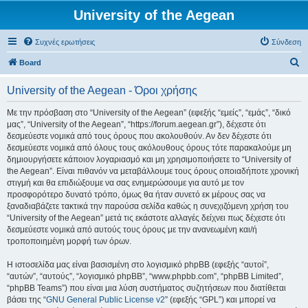
University of the Aegean
Συχνές ερωτήσεις
Σύνδεση
Α
Board
ν
University of the Aegean - Όροι χρήσης
α
ζ
Με την πρόσβαση στο “University of the Aegean” (εφεξής “εμείς”, “εμάς”, “δικό
μας”, “University of the Aegean”, “https://forum.aegean.gr”), δέχεστε ότι
ή
δεσμεύεστε νομικά από τους όρους που ακολουθούν. Αν δεν δέχεστε ότι
τ
δεσμεύεστε νομικά από όλους τους ακόλουθους όρους τότε παρακαλούμε μη
δημιουργήσετε κάποιον λογαριασμό και μη χρησιμοποιήσετε το “University of
η
the Aegean”. Είναι πιθανόν να μεταβάλλουμε τους όρους οποιαδήποτε χρονική
σ
στιγμή και θα επιδιώξουμε να σας ενημερώσουμε για αυτό με τον
προσφορότερο δυνατό τρόπο, όμως θα ήταν συνετό εκ μέρους σας να
η
ξαναδιαβάζετε τακτικά την παρούσα σελίδα καθώς η συνεχιζόμενη χρήση του
“University of the Aegean” μετά τις εκάστοτε αλλαγές δείχνει πως δέχεστε ότι
δεσμεύεστε νομικά από αυτούς τους όρους με την ανανεωμένη και/ή
τροποποιημένη μορφή των όρων.
Η ιστοσελίδα μας είναι βασισμένη στο λογισμικό phpBB (εφεξής “αυτοί”,
“αυτών”, “αυτούς”, “λογισμικό phpBB”, “www.phpbb.com”, “phpBB Limited”,
“phpBB Teams”) που είναι μια λύση συστήματος συζητήσεων που διατίθεται
βάσει της “
GNU General Public License v2
” (εφεξής “GPL”) και μπορεί να