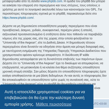
μεταφορτωθεί από τη σελίδα
www.phpbb.com
. Η ομάδα του phpBB δεν μπορεί
να ασκήσει την επιρροή στο περιεχόμενο και τους στόχους, τους οποίους ο
χρήστης με αυτό το λογισμικό ακολουθεί λόγω των κανονισμών του GPL. Για
περισσότερες πληροφορίες σχετικά με το phpBB, παρακαλούμε δείτε στο
https://www.phpbb.com/
.
Δέχεστε να μη δημοσιεύετε οποιασδήποτε μορφής περιεχόμενο που είναι
προσβλητικό, άσεμνο, χυδαίο, συκοφαντικό, περιέχον μίσος ή απειλή,
σεξουαλικά προσανατολισμένο ή οτιδήποτε άλλο που πιθανόν να παραβιάζει
νόμους είτε της χώρας σας, είτε της χώρας στην οποία φιλοξενείται το
“University of the Aegean”, είτε το Διεθνές Δίκαιο. Η δημοσίευση τέτοιου
περιεχομένου είναι δυνατόν να οδηγήσει στην άμεση και μόνιμη διαγραφή σας,
με ταυτόχρονη ενημέρωση της Υπηρεσίας Παροχής Υπηρεσιών Διαδικτύου που
χρησιμοποιείτε εφόσον κρίνουμε απαραίτητο. Η διεύθυνση IP κάθε
δημοσίευσης καταγράφεται για τη δυνατότητα επιβολής των παρόντων όρων.
Δέχεστε ότι το “University of the Aegean” έχει το δικαίωμα να απομακρύνει, να
επεξεργαστεί, να μετακινήσει ή να κλείσει ένα θέμα συζήτησης οποιαδήποτε
χρονική στιγμή επιλέξει. Σαν μέλος δέχεστε ότι οποιεσδήποτε πληροφορίες έχετε
εισάγει αποθηκεύονται σε μια βάση δεδομένων. Αν και αυτές οι πληροφορίες δεν
θα αποκαλυφθούν σε οποιονδήποτε τρίτο χωρίς τη συναίνεσή σας, ούτε το
“University of the Aegean” ούτε το phpBB θα θεωρηθούν υπεύθυνοι για
οποιαδήποτε απόπειρα ηλεκτρονικής εισβολής ή παραβίασης η οποία είναι
Αυτή η ιστοσελίδα χρησιμοποιεί cookies για να
δυνατόν να οδηγήσει σε απώλεια αυτών των δεδομένων.
επιβεβαιώσει ότι θα έχετε την καλύτερη δυνατή
Board
Διαγραφή cookies
Όλοι οι χρόνοι είναι
UTC+03:00
εμπειρία χρήσης.
Μάθετε περισσότερα