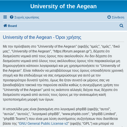
University of the Aegean
Συχνές ερωτήσεις
Σύνδεση
Α
Board
ν
University of the Aegean - Όροι χρήσης
α
ζ
Με την πρόσβαση στο “University of the Aegean” (εφεξής “εμείς”, “εμάς”, “δικό
μας”, “University of the Aegean”, “https://forum.aegean.gr”), δέχεστε ότι
ή
δεσμεύεστε νομικά από τους όρους που ακολουθούν. Αν δεν δέχεστε ότι
τ
δεσμεύεστε νομικά από όλους τους ακόλουθους όρους τότε παρακαλούμε μη
δημιουργήσετε κάποιον λογαριασμό και μη χρησιμοποιήσετε το “University of
η
the Aegean”. Είναι πιθανόν να μεταβάλλουμε τους όρους οποιαδήποτε χρονική
σ
στιγμή και θα επιδιώξουμε να σας ενημερώσουμε για αυτό με τον
προσφορότερο δυνατό τρόπο, όμως θα ήταν συνετό εκ μέρους σας να
η
ξαναδιαβάζετε τακτικά την παρούσα σελίδα καθώς η συνεχιζόμενη χρήση του
“University of the Aegean” μετά τις εκάστοτε αλλαγές δείχνει πως δέχεστε ότι
δεσμεύεστε νομικά από αυτούς τους όρους με την ανανεωμένη και/ή
τροποποιημένη μορφή των όρων.
Η ιστοσελίδα μας είναι βασισμένη στο λογισμικό phpBB (εφεξής “αυτοί”,
“αυτών”, “αυτούς”, “λογισμικό phpBB”, “www.phpbb.com”, “phpBB Limited”,
“phpBB Teams”) που είναι μια λύση συστήματος συζητήσεων που διατίθεται
βάσει της “
GNU General Public License v2
” (εφεξής “GPL”) και μπορεί να