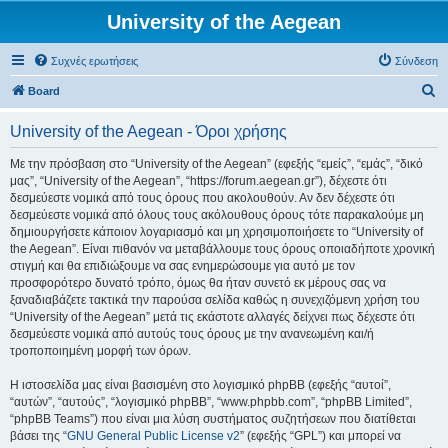
University of the Aegean
Συχνές ερωτήσεις
Σύνδεση
Α
Board
ν
University of the Aegean - Όροι χρήσης
α
ζ
Με την πρόσβαση στο “University of the Aegean” (εφεξής “εμείς”, “εμάς”, “δικό
μας”, “University of the Aegean”, “https://forum.aegean.gr”), δέχεστε ότι
ή
δεσμεύεστε νομικά από τους όρους που ακολουθούν. Αν δεν δέχεστε ότι
τ
δεσμεύεστε νομικά από όλους τους ακόλουθους όρους τότε παρακαλούμε μη
δημιουργήσετε κάποιον λογαριασμό και μη χρησιμοποιήσετε το “University of
η
the Aegean”. Είναι πιθανόν να μεταβάλλουμε τους όρους οποιαδήποτε χρονική
σ
στιγμή και θα επιδιώξουμε να σας ενημερώσουμε για αυτό με τον
προσφορότερο δυνατό τρόπο, όμως θα ήταν συνετό εκ μέρους σας να
η
ξαναδιαβάζετε τακτικά την παρούσα σελίδα καθώς η συνεχιζόμενη χρήση του
“University of the Aegean” μετά τις εκάστοτε αλλαγές δείχνει πως δέχεστε ότι
δεσμεύεστε νομικά από αυτούς τους όρους με την ανανεωμένη και/ή
τροποποιημένη μορφή των όρων.
Η ιστοσελίδα μας είναι βασισμένη στο λογισμικό phpBB (εφεξής “αυτοί”,
“αυτών”, “αυτούς”, “λογισμικό phpBB”, “www.phpbb.com”, “phpBB Limited”,
“phpBB Teams”) που είναι μια λύση συστήματος συζητήσεων που διατίθεται
βάσει της “
GNU General Public License v2
” (εφεξής “GPL”) και μπορεί να