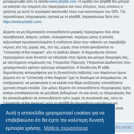
μεταφορτωθεί από τη σελίδα
www.phpbb.com
. Η ομάδα του phpBB δεν μπορεί
να ασκήσει την επιρροή στο περιεχόμενο και τους στόχους, τους οποίους ο
χρήστης με αυτό το λογισμικό ακολουθεί λόγω των κανονισμών του GPL. Για
περισσότερες πληροφορίες σχετικά με το phpBB, παρακαλούμε δείτε στο
https://www.phpbb.com/
.
Δέχεστε να μη δημοσιεύετε οποιασδήποτε μορφής περιεχόμενο που είναι
προσβλητικό, άσεμνο, χυδαίο, συκοφαντικό, περιέχον μίσος ή απειλή,
σεξουαλικά προσανατολισμένο ή οτιδήποτε άλλο που πιθανόν να παραβιάζει
νόμους είτε της χώρας σας, είτε της χώρας στην οποία φιλοξενείται το
“University of the Aegean”, είτε το Διεθνές Δίκαιο. Η δημοσίευση τέτοιου
περιεχομένου είναι δυνατόν να οδηγήσει στην άμεση και μόνιμη διαγραφή σας,
με ταυτόχρονη ενημέρωση της Υπηρεσίας Παροχής Υπηρεσιών Διαδικτύου που
χρησιμοποιείτε εφόσον κρίνουμε απαραίτητο. Η διεύθυνση IP κάθε
δημοσίευσης καταγράφεται για τη δυνατότητα επιβολής των παρόντων όρων.
Δέχεστε ότι το “University of the Aegean” έχει το δικαίωμα να απομακρύνει, να
επεξεργαστεί, να μετακινήσει ή να κλείσει ένα θέμα συζήτησης οποιαδήποτε
χρονική στιγμή επιλέξει. Σαν μέλος δέχεστε ότι οποιεσδήποτε πληροφορίες έχετε
εισάγει αποθηκεύονται σε μια βάση δεδομένων. Αν και αυτές οι πληροφορίες δεν
θα αποκαλυφθούν σε οποιονδήποτε τρίτο χωρίς τη συναίνεσή σας, ούτε το
“University of the Aegean” ούτε το phpBB θα θεωρηθούν υπεύθυνοι για
οποιαδήποτε απόπειρα ηλεκτρονικής εισβολής ή παραβίασης η οποία είναι
Αυτή η ιστοσελίδα χρησιμοποιεί cookies για να
δυνατόν να οδηγήσει σε απώλεια αυτών των δεδομένων.
επιβεβαιώσει ότι θα έχετε την καλύτερη δυνατή
Board
Διαγραφή cookies
Όλοι οι χρόνοι είναι
UTC+03:00
εμπειρία χρήσης.
Μάθετε περισσότερα