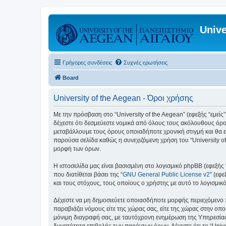
Unive
Γρήγορες συνδέσεις
Συχνές ερωτήσεις
Board
University of the Aegean - Όροι χρήσης
Με την πρόσβαση στο “University of the Aegean” (εφεξής “εμείς”,
δέχεστε ότι δεσμεύεστε νομικά από όλους τους ακόλουθους όρο
μεταβάλλουμε τους όρους οποιαδήποτε χρονική στιγμή και θα ε
παρούσα σελίδα καθώς η συνεχιζόμενη χρήση του “University of
μορφή των όρων.
Η ιστοσελίδα μας είναι βασισμένη στο λογισμικό phpBB (εφεξής
που διατίθεται βάσει της “
GNU General Public License v2
” (εφ
και τους στόχους, τους οποίους ο χρήστης με αυτό το λογισμι
Δέχεστε να μη δημοσιεύετε οποιασδήποτε μορφής περιεχόμενο π
παραβιάζει νόμους είτε της χώρας σας, είτε της χώρας στην οποία
μόνιμη διαγραφή σας, με ταυτόχρονη ενημέρωση της Υπηρεσίας