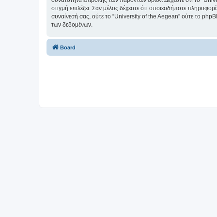
δυνατότητα επιβολής των παρόντων όρων. Δέχεστε ότι το “Univer
στιγμή επιλέξει. Σαν μέλος δέχεστε ότι οποιεσδήποτε πληροφορ
συναίνεσή σας, ούτε το “University of the Aegean” ούτε το p
των δεδομένων.
Board