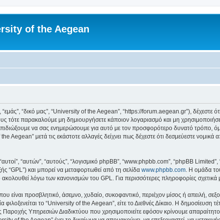
rsity of the Aegean
 “εμάς”, “δικό μας”, “University of the Aegean”, “https://forum.aegean.gr”), δέχεστ
υς τότε παρακαλούμε μη δημιουργήσετε κάποιον λογαριασμό και μη χρησιμοποιήσετε 
πιδιώξουμε να σας ενημερώσουμε για αυτό με τον προσφορότερο δυνατό τρόπο, όμω
 the Aegean” μετά τις εκάστοτε αλλαγές δείχνει πως δέχεστε ότι δεσμεύεστε νομικ
 “αυτοί”, “αυτών”, “αυτούς”, “λογισμικό phpBB”, “www.phpbb.com”, “phpBB Limited
εξής “GPL”) και μπορεί να μεταφορτωθεί από τη σελίδα
www.phpbb.com
. Η ομάδα το
κό ακολουθεί λόγω των κανονισμών του GPL. Για περισσότερες πληροφορίες σχετικά
ου είναι προσβλητικό, άσεμνο, χυδαίο, συκοφαντικό, περιέχον μίσος ή απειλή, σε
 φιλοξενείται το “University of the Aegean”, είτε το Διεθνές Δίκαιο. Η δημοσίευση 
 Παροχής Υπηρεσιών Διαδικτύου που χρησιμοποιείτε εφόσον κρίνουμε απαραίτητο.