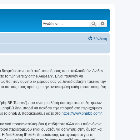
Αναζήτηση
Ειδική αναζήτηση
Σύνδεση
ε ότι δεσμεύεστε νομικά από τους όρους που ακολουθούν. Αν δεν
το “University of the Aegean”. Είναι πιθανόν να
ς θα ήταν συνετό εκ μέρους σας να ξαναδιαβάζετε τακτικά την
ά από αυτούς τους όρους με την ανανεωμένη και/ή τροποποιημένη
”, “phpBB Teams”) που είναι μια λύση συστήματος συζητήσεων
υ phpBB δεν μπορεί να ασκήσει την επιρροή στο περιεχόμενο
 με το phpBB, παρακαλούμε δείτε στο
https://www.phpbb.com/
.
ξουαλικά προσανατολισμένο ή οτιδήποτε άλλο που πιθανόν να
τέτοιου περιεχομένου είναι δυνατόν να οδηγήσει στην άμεση και
 Η διεύθυνση IP κάθε δημοσίευσης καταγράφεται για τη