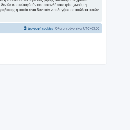
σει ή να κλείσει ένα θέμα συζήτησης οποιαδήποτε χρονική
ες δεν θα αποκαλυφθούν σε οποιονδήποτε τρίτο χωρίς τη
αραβίασης η οποία είναι δυνατόν να οδηγήσει σε απώλεια αυτών
Διαγραφή cookies
Όλοι οι χρόνοι είναι
UTC+03:00