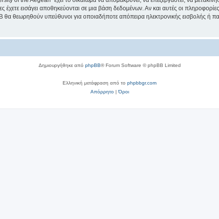
sity of the Aegean” έχει το δικαίωμα να απομακρύνει, να επεξεργαστεί, να μετακινή
ίες έχετε εισάγει αποθηκεύονται σε μια βάση δεδομένων. Αν και αυτές οι πληροφορί
hpBB θα θεωρηθούν υπεύθυνοι για οποιαδήποτε απόπειρα ηλεκτρονικής εισβολής ή π
Δημιουργήθηκε από
phpBB
® Forum Software © phpBB Limited
Ελληνική μετάφραση από το
phpbbgr.com
Απόρρητο
|
Όροι