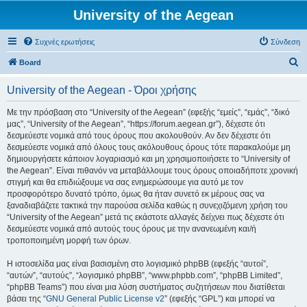
University of the Aegean
Συχνές ερωτήσεις
Σύνδεση
Α
Board
ν
University of the Aegean - Όροι χρήσης
α
ζ
Με την πρόσβαση στο “University of the Aegean” (εφεξής “εμείς”, “εμάς”, “δικό
μας”, “University of the Aegean”, “https://forum.aegean.gr”), δέχεστε ότι
ή
δεσμεύεστε νομικά από τους όρους που ακολουθούν. Αν δεν δέχεστε ότι
τ
δεσμεύεστε νομικά από όλους τους ακόλουθους όρους τότε παρακαλούμε μη
δημιουργήσετε κάποιον λογαριασμό και μη χρησιμοποιήσετε το “University of
η
the Aegean”. Είναι πιθανόν να μεταβάλλουμε τους όρους οποιαδήποτε χρονική
σ
στιγμή και θα επιδιώξουμε να σας ενημερώσουμε για αυτό με τον
προσφορότερο δυνατό τρόπο, όμως θα ήταν συνετό εκ μέρους σας να
η
ξαναδιαβάζετε τακτικά την παρούσα σελίδα καθώς η συνεχιζόμενη χρήση του
“University of the Aegean” μετά τις εκάστοτε αλλαγές δείχνει πως δέχεστε ότι
δεσμεύεστε νομικά από αυτούς τους όρους με την ανανεωμένη και/ή
τροποποιημένη μορφή των όρων.
Η ιστοσελίδα μας είναι βασισμένη στο λογισμικό phpBB (εφεξής “αυτοί”,
“αυτών”, “αυτούς”, “λογισμικό phpBB”, “www.phpbb.com”, “phpBB Limited”,
“phpBB Teams”) που είναι μια λύση συστήματος συζητήσεων που διατίθεται
βάσει της “
GNU General Public License v2
” (εφεξής “GPL”) και μπορεί να