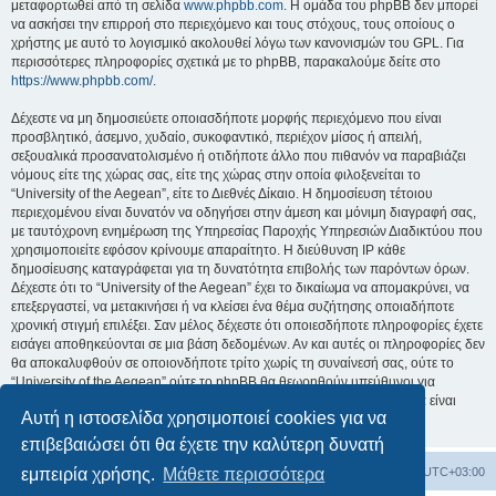
μεταφορτωθεί από τη σελίδα
www.phpbb.com
. Η ομάδα του phpBB δεν μπορεί
να ασκήσει την επιρροή στο περιεχόμενο και τους στόχους, τους οποίους ο
χρήστης με αυτό το λογισμικό ακολουθεί λόγω των κανονισμών του GPL. Για
περισσότερες πληροφορίες σχετικά με το phpBB, παρακαλούμε δείτε στο
https://www.phpbb.com/
.
Δέχεστε να μη δημοσιεύετε οποιασδήποτε μορφής περιεχόμενο που είναι
προσβλητικό, άσεμνο, χυδαίο, συκοφαντικό, περιέχον μίσος ή απειλή,
σεξουαλικά προσανατολισμένο ή οτιδήποτε άλλο που πιθανόν να παραβιάζει
νόμους είτε της χώρας σας, είτε της χώρας στην οποία φιλοξενείται το
“University of the Aegean”, είτε το Διεθνές Δίκαιο. Η δημοσίευση τέτοιου
περιεχομένου είναι δυνατόν να οδηγήσει στην άμεση και μόνιμη διαγραφή σας,
με ταυτόχρονη ενημέρωση της Υπηρεσίας Παροχής Υπηρεσιών Διαδικτύου που
χρησιμοποιείτε εφόσον κρίνουμε απαραίτητο. Η διεύθυνση IP κάθε
δημοσίευσης καταγράφεται για τη δυνατότητα επιβολής των παρόντων όρων.
Δέχεστε ότι το “University of the Aegean” έχει το δικαίωμα να απομακρύνει, να
επεξεργαστεί, να μετακινήσει ή να κλείσει ένα θέμα συζήτησης οποιαδήποτε
χρονική στιγμή επιλέξει. Σαν μέλος δέχεστε ότι οποιεσδήποτε πληροφορίες έχετε
εισάγει αποθηκεύονται σε μια βάση δεδομένων. Αν και αυτές οι πληροφορίες δεν
θα αποκαλυφθούν σε οποιονδήποτε τρίτο χωρίς τη συναίνεσή σας, ούτε το
“University of the Aegean” ούτε το phpBB θα θεωρηθούν υπεύθυνοι για
οποιαδήποτε απόπειρα ηλεκτρονικής εισβολής ή παραβίασης η οποία είναι
Αυτή η ιστοσελίδα χρησιμοποιεί cookies για να
δυνατόν να οδηγήσει σε απώλεια αυτών των δεδομένων.
επιβεβαιώσει ότι θα έχετε την καλύτερη δυνατή
Board
Διαγραφή cookies
Όλοι οι χρόνοι είναι
UTC+03:00
εμπειρία χρήσης.
Μάθετε περισσότερα