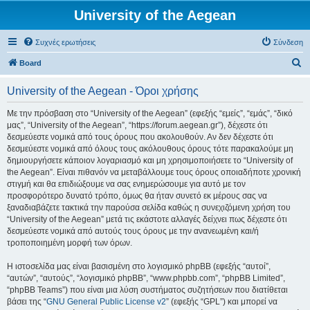
University of the Aegean
Συχνές ερωτήσεις
Σύνδεση
Α
Board
ν
University of the Aegean - Όροι χρήσης
α
ζ
Με την πρόσβαση στο “University of the Aegean” (εφεξής “εμείς”, “εμάς”, “δικό
μας”, “University of the Aegean”, “https://forum.aegean.gr”), δέχεστε ότι
ή
δεσμεύεστε νομικά από τους όρους που ακολουθούν. Αν δεν δέχεστε ότι
τ
δεσμεύεστε νομικά από όλους τους ακόλουθους όρους τότε παρακαλούμε μη
δημιουργήσετε κάποιον λογαριασμό και μη χρησιμοποιήσετε το “University of
η
the Aegean”. Είναι πιθανόν να μεταβάλλουμε τους όρους οποιαδήποτε χρονική
σ
στιγμή και θα επιδιώξουμε να σας ενημερώσουμε για αυτό με τον
προσφορότερο δυνατό τρόπο, όμως θα ήταν συνετό εκ μέρους σας να
η
ξαναδιαβάζετε τακτικά την παρούσα σελίδα καθώς η συνεχιζόμενη χρήση του
“University of the Aegean” μετά τις εκάστοτε αλλαγές δείχνει πως δέχεστε ότι
δεσμεύεστε νομικά από αυτούς τους όρους με την ανανεωμένη και/ή
τροποποιημένη μορφή των όρων.
Η ιστοσελίδα μας είναι βασισμένη στο λογισμικό phpBB (εφεξής “αυτοί”,
“αυτών”, “αυτούς”, “λογισμικό phpBB”, “www.phpbb.com”, “phpBB Limited”,
“phpBB Teams”) που είναι μια λύση συστήματος συζητήσεων που διατίθεται
βάσει της “
GNU General Public License v2
” (εφεξής “GPL”) και μπορεί να