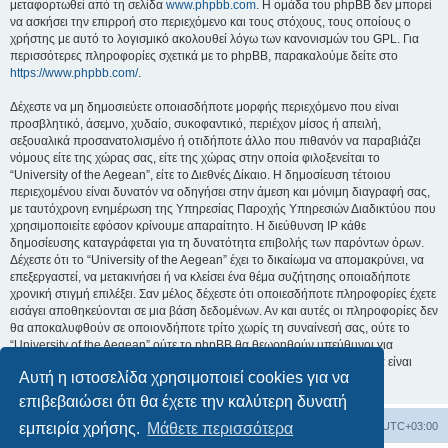
μεταφορτωθεί από τη σελίδα
www.phpbb.com
. Η ομάδα του phpBB δεν μπορεί
να ασκήσει την επιρροή στο περιεχόμενο και τους στόχους, τους οποίους ο
χρήστης με αυτό το λογισμικό ακολουθεί λόγω των κανονισμών του GPL. Για
περισσότερες πληροφορίες σχετικά με το phpBB, παρακαλούμε δείτε στο
https://www.phpbb.com/
.
Δέχεστε να μη δημοσιεύετε οποιασδήποτε μορφής περιεχόμενο που είναι
προσβλητικό, άσεμνο, χυδαίο, συκοφαντικό, περιέχον μίσος ή απειλή,
σεξουαλικά προσανατολισμένο ή οτιδήποτε άλλο που πιθανόν να παραβιάζει
νόμους είτε της χώρας σας, είτε της χώρας στην οποία φιλοξενείται το
“University of the Aegean”, είτε το Διεθνές Δίκαιο. Η δημοσίευση τέτοιου
περιεχομένου είναι δυνατόν να οδηγήσει στην άμεση και μόνιμη διαγραφή σας,
με ταυτόχρονη ενημέρωση της Υπηρεσίας Παροχής Υπηρεσιών Διαδικτύου που
χρησιμοποιείτε εφόσον κρίνουμε απαραίτητο. Η διεύθυνση IP κάθε
δημοσίευσης καταγράφεται για τη δυνατότητα επιβολής των παρόντων όρων.
Δέχεστε ότι το “University of the Aegean” έχει το δικαίωμα να απομακρύνει, να
επεξεργαστεί, να μετακινήσει ή να κλείσει ένα θέμα συζήτησης οποιαδήποτε
χρονική στιγμή επιλέξει. Σαν μέλος δέχεστε ότι οποιεσδήποτε πληροφορίες έχετε
εισάγει αποθηκεύονται σε μια βάση δεδομένων. Αν και αυτές οι πληροφορίες δεν
θα αποκαλυφθούν σε οποιονδήποτε τρίτο χωρίς τη συναίνεσή σας, ούτε το
“University of the Aegean” ούτε το phpBB θα θεωρηθούν υπεύθυνοι για
οποιαδήποτε απόπειρα ηλεκτρονικής εισβολής ή παραβίασης η οποία είναι
Αυτή η ιστοσελίδα χρησιμοποιεί cookies για να
δυνατόν να οδηγήσει σε απώλεια αυτών των δεδομένων.
επιβεβαιώσει ότι θα έχετε την καλύτερη δυνατή
Board
Διαγραφή cookies
Όλοι οι χρόνοι είναι
UTC+03:00
εμπειρία χρήσης.
Μάθετε περισσότερα