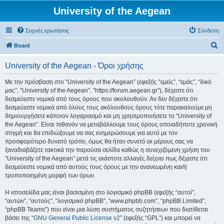
University of the Aegean
Συχνές ερωτήσεις
Σύνδεση
Α
Board
ν
University of the Aegean - Όροι χρήσης
α
ζ
Με την πρόσβαση στο “University of the Aegean” (εφεξής “εμείς”, “εμάς”, “δικό
μας”, “University of the Aegean”, “https://forum.aegean.gr”), δέχεστε ότι
ή
δεσμεύεστε νομικά από τους όρους που ακολουθούν. Αν δεν δέχεστε ότι
τ
δεσμεύεστε νομικά από όλους τους ακόλουθους όρους τότε παρακαλούμε μη
δημιουργήσετε κάποιον λογαριασμό και μη χρησιμοποιήσετε το “University of
η
the Aegean”. Είναι πιθανόν να μεταβάλλουμε τους όρους οποιαδήποτε χρονική
σ
στιγμή και θα επιδιώξουμε να σας ενημερώσουμε για αυτό με τον
προσφορότερο δυνατό τρόπο, όμως θα ήταν συνετό εκ μέρους σας να
η
ξαναδιαβάζετε τακτικά την παρούσα σελίδα καθώς η συνεχιζόμενη χρήση του
“University of the Aegean” μετά τις εκάστοτε αλλαγές δείχνει πως δέχεστε ότι
δεσμεύεστε νομικά από αυτούς τους όρους με την ανανεωμένη και/ή
τροποποιημένη μορφή των όρων.
Η ιστοσελίδα μας είναι βασισμένη στο λογισμικό phpBB (εφεξής “αυτοί”,
“αυτών”, “αυτούς”, “λογισμικό phpBB”, “www.phpbb.com”, “phpBB Limited”,
“phpBB Teams”) που είναι μια λύση συστήματος συζητήσεων που διατίθεται
βάσει της “
GNU General Public License v2
” (εφεξής “GPL”) και μπορεί να