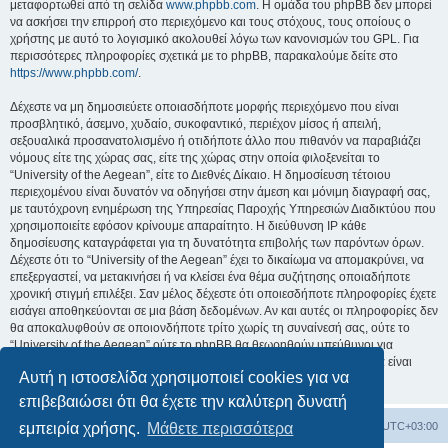
μεταφορτωθεί από τη σελίδα
www.phpbb.com
. Η ομάδα του phpBB δεν μπορεί
να ασκήσει την επιρροή στο περιεχόμενο και τους στόχους, τους οποίους ο
χρήστης με αυτό το λογισμικό ακολουθεί λόγω των κανονισμών του GPL. Για
περισσότερες πληροφορίες σχετικά με το phpBB, παρακαλούμε δείτε στο
https://www.phpbb.com/
.
Δέχεστε να μη δημοσιεύετε οποιασδήποτε μορφής περιεχόμενο που είναι
προσβλητικό, άσεμνο, χυδαίο, συκοφαντικό, περιέχον μίσος ή απειλή,
σεξουαλικά προσανατολισμένο ή οτιδήποτε άλλο που πιθανόν να παραβιάζει
νόμους είτε της χώρας σας, είτε της χώρας στην οποία φιλοξενείται το
“University of the Aegean”, είτε το Διεθνές Δίκαιο. Η δημοσίευση τέτοιου
περιεχομένου είναι δυνατόν να οδηγήσει στην άμεση και μόνιμη διαγραφή σας,
με ταυτόχρονη ενημέρωση της Υπηρεσίας Παροχής Υπηρεσιών Διαδικτύου που
χρησιμοποιείτε εφόσον κρίνουμε απαραίτητο. Η διεύθυνση IP κάθε
δημοσίευσης καταγράφεται για τη δυνατότητα επιβολής των παρόντων όρων.
Δέχεστε ότι το “University of the Aegean” έχει το δικαίωμα να απομακρύνει, να
επεξεργαστεί, να μετακινήσει ή να κλείσει ένα θέμα συζήτησης οποιαδήποτε
χρονική στιγμή επιλέξει. Σαν μέλος δέχεστε ότι οποιεσδήποτε πληροφορίες έχετε
εισάγει αποθηκεύονται σε μια βάση δεδομένων. Αν και αυτές οι πληροφορίες δεν
θα αποκαλυφθούν σε οποιονδήποτε τρίτο χωρίς τη συναίνεσή σας, ούτε το
“University of the Aegean” ούτε το phpBB θα θεωρηθούν υπεύθυνοι για
οποιαδήποτε απόπειρα ηλεκτρονικής εισβολής ή παραβίασης η οποία είναι
Αυτή η ιστοσελίδα χρησιμοποιεί cookies για να
δυνατόν να οδηγήσει σε απώλεια αυτών των δεδομένων.
επιβεβαιώσει ότι θα έχετε την καλύτερη δυνατή
Board
Διαγραφή cookies
Όλοι οι χρόνοι είναι
UTC+03:00
εμπειρία χρήσης.
Μάθετε περισσότερα