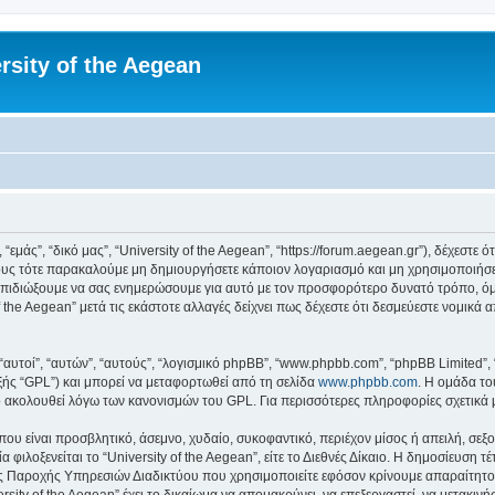
rsity of the Aegean
 “εμάς”, “δικό μας”, “University of the Aegean”, “https://forum.aegean.gr”), δέχεστ
υς τότε παρακαλούμε μη δημιουργήσετε κάποιον λογαριασμό και μη χρησιμοποιήσετε 
πιδιώξουμε να σας ενημερώσουμε για αυτό με τον προσφορότερο δυνατό τρόπο, όμω
 the Aegean” μετά τις εκάστοτε αλλαγές δείχνει πως δέχεστε ότι δεσμεύεστε νομικ
 “αυτοί”, “αυτών”, “αυτούς”, “λογισμικό phpBB”, “www.phpbb.com”, “phpBB Limited
εξής “GPL”) και μπορεί να μεταφορτωθεί από τη σελίδα
www.phpbb.com
. Η ομάδα το
κό ακολουθεί λόγω των κανονισμών του GPL. Για περισσότερες πληροφορίες σχετικά
ου είναι προσβλητικό, άσεμνο, χυδαίο, συκοφαντικό, περιέχον μίσος ή απειλή, σε
 φιλοξενείται το “University of the Aegean”, είτε το Διεθνές Δίκαιο. Η δημοσίευση 
 Παροχής Υπηρεσιών Διαδικτύου που χρησιμοποιείτε εφόσον κρίνουμε απαραίτητο.