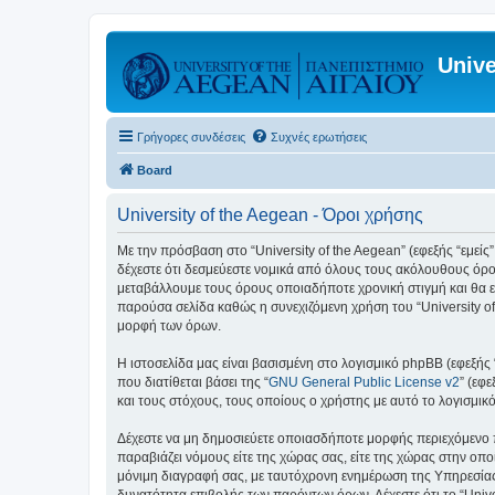
Unive
Γρήγορες συνδέσεις
Συχνές ερωτήσεις
Board
University of the Aegean - Όροι χρήσης
Με την πρόσβαση στο “University of the Aegean” (εφεξής “εμείς”,
δέχεστε ότι δεσμεύεστε νομικά από όλους τους ακόλουθους όρο
μεταβάλλουμε τους όρους οποιαδήποτε χρονική στιγμή και θα ε
παρούσα σελίδα καθώς η συνεχιζόμενη χρήση του “University of
μορφή των όρων.
Η ιστοσελίδα μας είναι βασισμένη στο λογισμικό phpBB (εφεξής
που διατίθεται βάσει της “
GNU General Public License v2
” (εφ
και τους στόχους, τους οποίους ο χρήστης με αυτό το λογισμι
Δέχεστε να μη δημοσιεύετε οποιασδήποτε μορφής περιεχόμενο π
παραβιάζει νόμους είτε της χώρας σας, είτε της χώρας στην οποία
μόνιμη διαγραφή σας, με ταυτόχρονη ενημέρωση της Υπηρεσίας