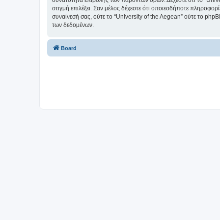
δυνατότητα επιβολής των παρόντων όρων. Δέχεστε ότι το “Univer
στιγμή επιλέξει. Σαν μέλος δέχεστε ότι οποιεσδήποτε πληροφορ
συναίνεσή σας, ούτε το “University of the Aegean” ούτε το p
των δεδομένων.
Board