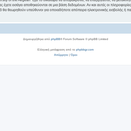
sity of the Aegean” έχει το δικαίωμα να απομακρύνει, να επεξεργαστεί, να μετακινή
ίες έχετε εισάγει αποθηκεύονται σε μια βάση δεδομένων. Αν και αυτές οι πληροφορί
hpBB θα θεωρηθούν υπεύθυνοι για οποιαδήποτε απόπειρα ηλεκτρονικής εισβολής ή π
Δημιουργήθηκε από
phpBB
® Forum Software © phpBB Limited
Ελληνική μετάφραση από το
phpbbgr.com
Απόρρητο
|
Όροι