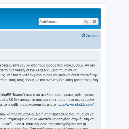
Αναζήτηση
Ειδική αναζήτηση
Σύνδεση
ε ότι δεσμεύεστε νομικά από τους όρους που ακολουθούν. Αν δεν
το “University of the Aegean”. Είναι πιθανόν να
ς θα ήταν συνετό εκ μέρους σας να ξαναδιαβάζετε τακτικά την
ά από αυτούς τους όρους με την ανανεωμένη και/ή τροποποιημένη
”, “phpBB Teams”) που είναι μια λύση συστήματος συζητήσεων
υ phpBB δεν μπορεί να ασκήσει την επιρροή στο περιεχόμενο
 με το phpBB, παρακαλούμε δείτε στο
https://www.phpbb.com/
.
ξουαλικά προσανατολισμένο ή οτιδήποτε άλλο που πιθανόν να
τέτοιου περιεχομένου είναι δυνατόν να οδηγήσει στην άμεση και
 Η διεύθυνση IP κάθε δημοσίευσης καταγράφεται για τη