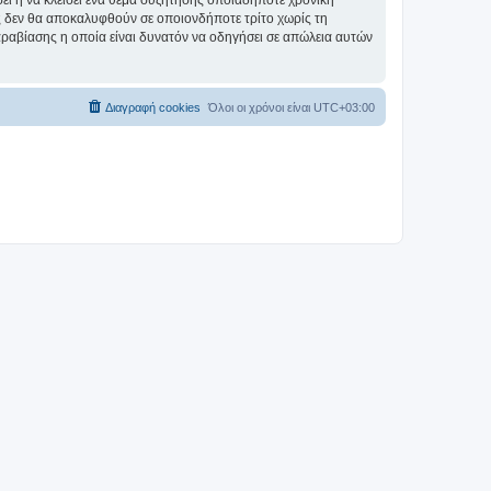
σει ή να κλείσει ένα θέμα συζήτησης οποιαδήποτε χρονική
ες δεν θα αποκαλυφθούν σε οποιονδήποτε τρίτο χωρίς τη
αραβίασης η οποία είναι δυνατόν να οδηγήσει σε απώλεια αυτών
Διαγραφή cookies
Όλοι οι χρόνοι είναι
UTC+03:00