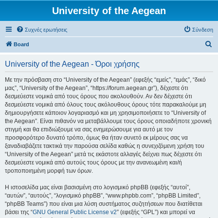
University of the Aegean
Συχνές ερωτήσεις
Σύνδεση
Α
Board
ν
University of the Aegean - Όροι χρήσης
α
ζ
Με την πρόσβαση στο “University of the Aegean” (εφεξής “εμείς”, “εμάς”, “δικό
μας”, “University of the Aegean”, “https://forum.aegean.gr”), δέχεστε ότι
ή
δεσμεύεστε νομικά από τους όρους που ακολουθούν. Αν δεν δέχεστε ότι
τ
δεσμεύεστε νομικά από όλους τους ακόλουθους όρους τότε παρακαλούμε μη
δημιουργήσετε κάποιον λογαριασμό και μη χρησιμοποιήσετε το “University of
η
the Aegean”. Είναι πιθανόν να μεταβάλλουμε τους όρους οποιαδήποτε χρονική
σ
στιγμή και θα επιδιώξουμε να σας ενημερώσουμε για αυτό με τον
προσφορότερο δυνατό τρόπο, όμως θα ήταν συνετό εκ μέρους σας να
η
ξαναδιαβάζετε τακτικά την παρούσα σελίδα καθώς η συνεχιζόμενη χρήση του
“University of the Aegean” μετά τις εκάστοτε αλλαγές δείχνει πως δέχεστε ότι
δεσμεύεστε νομικά από αυτούς τους όρους με την ανανεωμένη και/ή
τροποποιημένη μορφή των όρων.
Η ιστοσελίδα μας είναι βασισμένη στο λογισμικό phpBB (εφεξής “αυτοί”,
“αυτών”, “αυτούς”, “λογισμικό phpBB”, “www.phpbb.com”, “phpBB Limited”,
“phpBB Teams”) που είναι μια λύση συστήματος συζητήσεων που διατίθεται
βάσει της “
GNU General Public License v2
” (εφεξής “GPL”) και μπορεί να