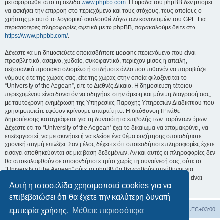
μεταφορτωθεί από τη σελίδα
www.phpbb.com
. Η ομάδα του phpBB δεν μπορεί
να ασκήσει την επιρροή στο περιεχόμενο και τους στόχους, τους οποίους ο
χρήστης με αυτό το λογισμικό ακολουθεί λόγω των κανονισμών του GPL. Για
περισσότερες πληροφορίες σχετικά με το phpBB, παρακαλούμε δείτε στο
https://www.phpbb.com/
.
Δέχεστε να μη δημοσιεύετε οποιασδήποτε μορφής περιεχόμενο που είναι
προσβλητικό, άσεμνο, χυδαίο, συκοφαντικό, περιέχον μίσος ή απειλή,
σεξουαλικά προσανατολισμένο ή οτιδήποτε άλλο που πιθανόν να παραβιάζει
νόμους είτε της χώρας σας, είτε της χώρας στην οποία φιλοξενείται το
“University of the Aegean”, είτε το Διεθνές Δίκαιο. Η δημοσίευση τέτοιου
περιεχομένου είναι δυνατόν να οδηγήσει στην άμεση και μόνιμη διαγραφή σας,
με ταυτόχρονη ενημέρωση της Υπηρεσίας Παροχής Υπηρεσιών Διαδικτύου που
χρησιμοποιείτε εφόσον κρίνουμε απαραίτητο. Η διεύθυνση IP κάθε
δημοσίευσης καταγράφεται για τη δυνατότητα επιβολής των παρόντων όρων.
Δέχεστε ότι το “University of the Aegean” έχει το δικαίωμα να απομακρύνει, να
επεξεργαστεί, να μετακινήσει ή να κλείσει ένα θέμα συζήτησης οποιαδήποτε
χρονική στιγμή επιλέξει. Σαν μέλος δέχεστε ότι οποιεσδήποτε πληροφορίες έχετε
εισάγει αποθηκεύονται σε μια βάση δεδομένων. Αν και αυτές οι πληροφορίες δεν
θα αποκαλυφθούν σε οποιονδήποτε τρίτο χωρίς τη συναίνεσή σας, ούτε το
“University of the Aegean” ούτε το phpBB θα θεωρηθούν υπεύθυνοι για
οποιαδήποτε απόπειρα ηλεκτρονικής εισβολής ή παραβίασης η οποία είναι
Αυτή η ιστοσελίδα χρησιμοποιεί cookies για να
δυνατόν να οδηγήσει σε απώλεια αυτών των δεδομένων.
επιβεβαιώσει ότι θα έχετε την καλύτερη δυνατή
Board
Διαγραφή cookies
Όλοι οι χρόνοι είναι
UTC+03:00
εμπειρία χρήσης.
Μάθετε περισσότερα