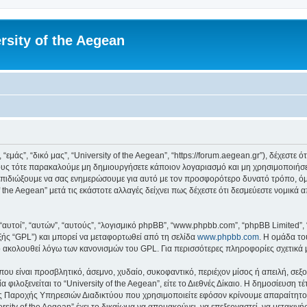
rsity of the Aegean
 “εμάς”, “δικό μας”, “University of the Aegean”, “https://forum.aegean.gr”), δέχεστ
υς τότε παρακαλούμε μη δημιουργήσετε κάποιον λογαριασμό και μη χρησιμοποιήσετε 
πιδιώξουμε να σας ενημερώσουμε για αυτό με τον προσφορότερο δυνατό τρόπο, όμω
 the Aegean” μετά τις εκάστοτε αλλαγές δείχνει πως δέχεστε ότι δεσμεύεστε νομικ
 “αυτοί”, “αυτών”, “αυτούς”, “λογισμικό phpBB”, “www.phpbb.com”, “phpBB Limited
εξής “GPL”) και μπορεί να μεταφορτωθεί από τη σελίδα
www.phpbb.com
. Η ομάδα το
κό ακολουθεί λόγω των κανονισμών του GPL. Για περισσότερες πληροφορίες σχετικά
ου είναι προσβλητικό, άσεμνο, χυδαίο, συκοφαντικό, περιέχον μίσος ή απειλή, σε
 φιλοξενείται το “University of the Aegean”, είτε το Διεθνές Δίκαιο. Η δημοσίευση 
 Παροχής Υπηρεσιών Διαδικτύου που χρησιμοποιείτε εφόσον κρίνουμε απαραίτητο.