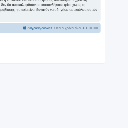
σει ή να κλείσει ένα θέμα συζήτησης οποιαδήποτε χρονική
ες δεν θα αποκαλυφθούν σε οποιονδήποτε τρίτο χωρίς τη
αραβίασης η οποία είναι δυνατόν να οδηγήσει σε απώλεια αυτών
Διαγραφή cookies
Όλοι οι χρόνοι είναι
UTC+03:00