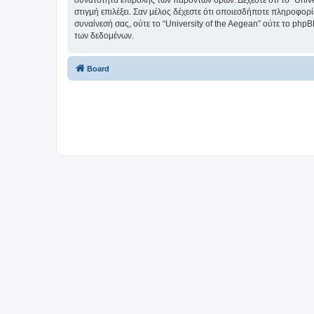
δυνατότητα επιβολής των παρόντων όρων. Δέχεστε ότι το “Univer
στιγμή επιλέξει. Σαν μέλος δέχεστε ότι οποιεσδήποτε πληροφορ
συναίνεσή σας, ούτε το “University of the Aegean” ούτε το p
των δεδομένων.
Board