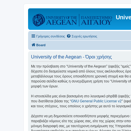
Unive
Γρήγορες συνδέσεις
Συχνές ερωτήσεις
Board
University of the Aegean - Όροι χρήσης
Με την πρόσβαση στο “University of the Aegean” (εφεξής “εμείς”,
δέχεστε ότι δεσμεύεστε νομικά από όλους τους ακόλουθους όρο
μεταβάλλουμε τους όρους οποιαδήποτε χρονική στιγμή και θα ε
παρούσα σελίδα καθώς η συνεχιζόμενη χρήση του “University of
μορφή των όρων.
Η ιστοσελίδα μας είναι βασισμένη στο λογισμικό phpBB (εφεξής
που διατίθεται βάσει της “
GNU General Public License v2
” (εφ
και τους στόχους, τους οποίους ο χρήστης με αυτό το λογισμι
Δέχεστε να μη δημοσιεύετε οποιασδήποτε μορφής περιεχόμενο π
παραβιάζει νόμους είτε της χώρας σας, είτε της χώρας στην οποία
μόνιμη διαγραφή σας, με ταυτόχρονη ενημέρωση της Υπηρεσίας