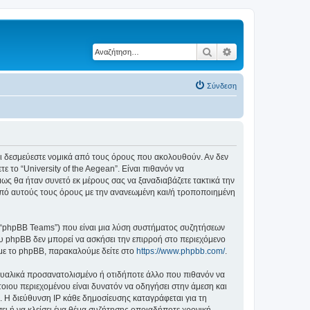
Αναζήτηση
Ειδική αναζήτηση
Σύνδεση
ε ότι δεσμεύεστε νομικά από τους όρους που ακολουθούν. Αν δεν
το “University of the Aegean”. Είναι πιθανόν να
ς θα ήταν συνετό εκ μέρους σας να ξαναδιαβάζετε τακτικά την
ά από αυτούς τους όρους με την ανανεωμένη και/ή τροποποιημένη
”, “phpBB Teams”) που είναι μια λύση συστήματος συζητήσεων
υ phpBB δεν μπορεί να ασκήσει την επιρροή στο περιεχόμενο
 με το phpBB, παρακαλούμε δείτε στο
https://www.phpbb.com/
.
ξουαλικά προσανατολισμένο ή οτιδήποτε άλλο που πιθανόν να
τέτοιου περιεχομένου είναι δυνατόν να οδηγήσει στην άμεση και
 Η διεύθυνση IP κάθε δημοσίευσης καταγράφεται για τη