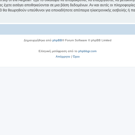
sity of the Aegean” έχει το δικαίωμα να απομακρύνει, να επεξεργαστεί, να μετακινή
ίες έχετε εισάγει αποθηκεύονται σε μια βάση δεδομένων. Αν και αυτές οι πληροφορί
hpBB θα θεωρηθούν υπεύθυνοι για οποιαδήποτε απόπειρα ηλεκτρονικής εισβολής ή π
Δημιουργήθηκε από
phpBB
® Forum Software © phpBB Limited
Ελληνική μετάφραση από το
phpbbgr.com
Απόρρητο
|
Όροι