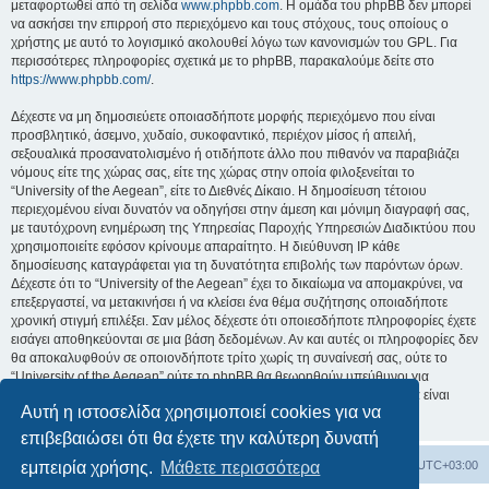
μεταφορτωθεί από τη σελίδα
www.phpbb.com
. Η ομάδα του phpBB δεν μπορεί
να ασκήσει την επιρροή στο περιεχόμενο και τους στόχους, τους οποίους ο
χρήστης με αυτό το λογισμικό ακολουθεί λόγω των κανονισμών του GPL. Για
περισσότερες πληροφορίες σχετικά με το phpBB, παρακαλούμε δείτε στο
https://www.phpbb.com/
.
Δέχεστε να μη δημοσιεύετε οποιασδήποτε μορφής περιεχόμενο που είναι
προσβλητικό, άσεμνο, χυδαίο, συκοφαντικό, περιέχον μίσος ή απειλή,
σεξουαλικά προσανατολισμένο ή οτιδήποτε άλλο που πιθανόν να παραβιάζει
νόμους είτε της χώρας σας, είτε της χώρας στην οποία φιλοξενείται το
“University of the Aegean”, είτε το Διεθνές Δίκαιο. Η δημοσίευση τέτοιου
περιεχομένου είναι δυνατόν να οδηγήσει στην άμεση και μόνιμη διαγραφή σας,
με ταυτόχρονη ενημέρωση της Υπηρεσίας Παροχής Υπηρεσιών Διαδικτύου που
χρησιμοποιείτε εφόσον κρίνουμε απαραίτητο. Η διεύθυνση IP κάθε
δημοσίευσης καταγράφεται για τη δυνατότητα επιβολής των παρόντων όρων.
Δέχεστε ότι το “University of the Aegean” έχει το δικαίωμα να απομακρύνει, να
επεξεργαστεί, να μετακινήσει ή να κλείσει ένα θέμα συζήτησης οποιαδήποτε
χρονική στιγμή επιλέξει. Σαν μέλος δέχεστε ότι οποιεσδήποτε πληροφορίες έχετε
εισάγει αποθηκεύονται σε μια βάση δεδομένων. Αν και αυτές οι πληροφορίες δεν
θα αποκαλυφθούν σε οποιονδήποτε τρίτο χωρίς τη συναίνεσή σας, ούτε το
“University of the Aegean” ούτε το phpBB θα θεωρηθούν υπεύθυνοι για
οποιαδήποτε απόπειρα ηλεκτρονικής εισβολής ή παραβίασης η οποία είναι
Αυτή η ιστοσελίδα χρησιμοποιεί cookies για να
δυνατόν να οδηγήσει σε απώλεια αυτών των δεδομένων.
επιβεβαιώσει ότι θα έχετε την καλύτερη δυνατή
Board
Διαγραφή cookies
Όλοι οι χρόνοι είναι
UTC+03:00
εμπειρία χρήσης.
Μάθετε περισσότερα