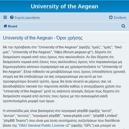
University of the Aegean
Συχνές ερωτήσεις
Σύνδεση
Α
Board
ν
University of the Aegean - Όροι χρήσης
α
ζ
Με την πρόσβαση στο “University of the Aegean” (εφεξής “εμείς”, “εμάς”, “δικό
μας”, “University of the Aegean”, “https://forum.aegean.gr”), δέχεστε ότι
ή
δεσμεύεστε νομικά από τους όρους που ακολουθούν. Αν δεν δέχεστε ότι
τ
δεσμεύεστε νομικά από όλους τους ακόλουθους όρους τότε παρακαλούμε μη
δημιουργήσετε κάποιον λογαριασμό και μη χρησιμοποιήσετε το “University of
η
the Aegean”. Είναι πιθανόν να μεταβάλλουμε τους όρους οποιαδήποτε χρονική
σ
στιγμή και θα επιδιώξουμε να σας ενημερώσουμε για αυτό με τον
προσφορότερο δυνατό τρόπο, όμως θα ήταν συνετό εκ μέρους σας να
η
ξαναδιαβάζετε τακτικά την παρούσα σελίδα καθώς η συνεχιζόμενη χρήση του
“University of the Aegean” μετά τις εκάστοτε αλλαγές δείχνει πως δέχεστε ότι
δεσμεύεστε νομικά από αυτούς τους όρους με την ανανεωμένη και/ή
τροποποιημένη μορφή των όρων.
Η ιστοσελίδα μας είναι βασισμένη στο λογισμικό phpBB (εφεξής “αυτοί”,
“αυτών”, “αυτούς”, “λογισμικό phpBB”, “www.phpbb.com”, “phpBB Limited”,
“phpBB Teams”) που είναι μια λύση συστήματος συζητήσεων που διατίθεται
βάσει της “
GNU General Public License v2
” (εφεξής “GPL”) και μπορεί να