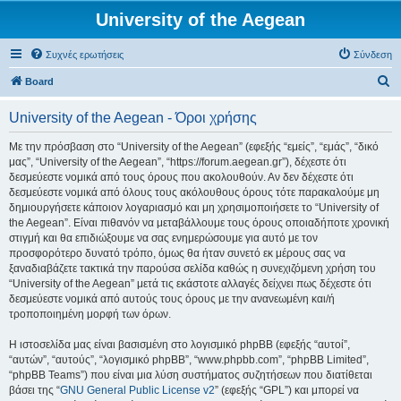
University of the Aegean
Συχνές ερωτήσεις
Σύνδεση
Α
Board
ν
University of the Aegean - Όροι χρήσης
α
ζ
Με την πρόσβαση στο “University of the Aegean” (εφεξής “εμείς”, “εμάς”, “δικό
μας”, “University of the Aegean”, “https://forum.aegean.gr”), δέχεστε ότι
ή
δεσμεύεστε νομικά από τους όρους που ακολουθούν. Αν δεν δέχεστε ότι
τ
δεσμεύεστε νομικά από όλους τους ακόλουθους όρους τότε παρακαλούμε μη
δημιουργήσετε κάποιον λογαριασμό και μη χρησιμοποιήσετε το “University of
η
the Aegean”. Είναι πιθανόν να μεταβάλλουμε τους όρους οποιαδήποτε χρονική
σ
στιγμή και θα επιδιώξουμε να σας ενημερώσουμε για αυτό με τον
προσφορότερο δυνατό τρόπο, όμως θα ήταν συνετό εκ μέρους σας να
η
ξαναδιαβάζετε τακτικά την παρούσα σελίδα καθώς η συνεχιζόμενη χρήση του
“University of the Aegean” μετά τις εκάστοτε αλλαγές δείχνει πως δέχεστε ότι
δεσμεύεστε νομικά από αυτούς τους όρους με την ανανεωμένη και/ή
τροποποιημένη μορφή των όρων.
Η ιστοσελίδα μας είναι βασισμένη στο λογισμικό phpBB (εφεξής “αυτοί”,
“αυτών”, “αυτούς”, “λογισμικό phpBB”, “www.phpbb.com”, “phpBB Limited”,
“phpBB Teams”) που είναι μια λύση συστήματος συζητήσεων που διατίθεται
βάσει της “
GNU General Public License v2
” (εφεξής “GPL”) και μπορεί να