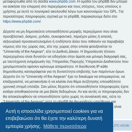
μεταφορτωθεί από τη σελίδα
www.phpbb.com
. Η ομάδα του phpBB δεν μπορεί
να ασκήσει την επιρροή στο περιεχόμενο και τους στόχους, τους οποίους ο
χρήστης με αυτό το λογισμικό ακολουθεί λόγω των κανονισμών του GPL. Για
περισσότερες πληροφορίες σχετικά με το phpBB, παρακαλούμε δείτε στο
https://www.phpbb.com/
.
Δέχεστε να μη δημοσιεύετε οποιασδήποτε μορφής περιεχόμενο που είναι
προσβλητικό, άσεμνο, χυδαίο, συκοφαντικό, περιέχον μίσος ή απειλή,
σεξουαλικά προσανατολισμένο ή οτιδήποτε άλλο που πιθανόν να παραβιάζει
νόμους είτε της χώρας σας, είτε της χώρας στην οποία φιλοξενείται το
“University of the Aegean”, είτε το Διεθνές Δίκαιο. Η δημοσίευση τέτοιου
περιεχομένου είναι δυνατόν να οδηγήσει στην άμεση και μόνιμη διαγραφή σας,
με ταυτόχρονη ενημέρωση της Υπηρεσίας Παροχής Υπηρεσιών Διαδικτύου που
χρησιμοποιείτε εφόσον κρίνουμε απαραίτητο. Η διεύθυνση IP κάθε
δημοσίευσης καταγράφεται για τη δυνατότητα επιβολής των παρόντων όρων.
Δέχεστε ότι το “University of the Aegean” έχει το δικαίωμα να απομακρύνει, να
επεξεργαστεί, να μετακινήσει ή να κλείσει ένα θέμα συζήτησης οποιαδήποτε
χρονική στιγμή επιλέξει. Σαν μέλος δέχεστε ότι οποιεσδήποτε πληροφορίες έχετε
εισάγει αποθηκεύονται σε μια βάση δεδομένων. Αν και αυτές οι πληροφορίες δεν
θα αποκαλυφθούν σε οποιονδήποτε τρίτο χωρίς τη συναίνεσή σας, ούτε το
“University of the Aegean” ούτε το phpBB θα θεωρηθούν υπεύθυνοι για
οποιαδήποτε απόπειρα ηλεκτρονικής εισβολής ή παραβίασης η οποία είναι
Αυτή η ιστοσελίδα χρησιμοποιεί cookies για να
δυνατόν να οδηγήσει σε απώλεια αυτών των δεδομένων.
επιβεβαιώσει ότι θα έχετε την καλύτερη δυνατή
Board
Διαγραφή cookies
Όλοι οι χρόνοι είναι
UTC+03:00
εμπειρία χρήσης.
Μάθετε περισσότερα