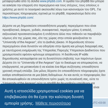
μεταφορτωθεί από τη σελίδα
www.phpbb.com
. Η ομάδα του phpBB δεν μπορεί
να ασκήσει την επιρροή στο περιεχόμενο και τους στόχους, τους οποίους ο
χρήστης με αυτό το λογισμικό ακολουθεί λόγω των κανονισμών του GPL. Για
περισσότερες πληροφορίες σχετικά με το phpBB, παρακαλούμε δείτε στο
https://www.phpbb.com/
.
Δέχεστε να μη δημοσιεύετε οποιασδήποτε μορφής περιεχόμενο που είναι
προσβλητικό, άσεμνο, χυδαίο, συκοφαντικό, περιέχον μίσος ή απειλή,
σεξουαλικά προσανατολισμένο ή οτιδήποτε άλλο που πιθανόν να παραβιάζει
νόμους είτε της χώρας σας, είτε της χώρας στην οποία φιλοξενείται το
“University of the Aegean”, είτε το Διεθνές Δίκαιο. Η δημοσίευση τέτοιου
περιεχομένου είναι δυνατόν να οδηγήσει στην άμεση και μόνιμη διαγραφή σας,
με ταυτόχρονη ενημέρωση της Υπηρεσίας Παροχής Υπηρεσιών Διαδικτύου που
χρησιμοποιείτε εφόσον κρίνουμε απαραίτητο. Η διεύθυνση IP κάθε
δημοσίευσης καταγράφεται για τη δυνατότητα επιβολής των παρόντων όρων.
Δέχεστε ότι το “University of the Aegean” έχει το δικαίωμα να απομακρύνει, να
επεξεργαστεί, να μετακινήσει ή να κλείσει ένα θέμα συζήτησης οποιαδήποτε
χρονική στιγμή επιλέξει. Σαν μέλος δέχεστε ότι οποιεσδήποτε πληροφορίες έχετε
εισάγει αποθηκεύονται σε μια βάση δεδομένων. Αν και αυτές οι πληροφορίες δεν
θα αποκαλυφθούν σε οποιονδήποτε τρίτο χωρίς τη συναίνεσή σας, ούτε το
“University of the Aegean” ούτε το phpBB θα θεωρηθούν υπεύθυνοι για
οποιαδήποτε απόπειρα ηλεκτρονικής εισβολής ή παραβίασης η οποία είναι
Αυτή η ιστοσελίδα χρησιμοποιεί cookies για να
δυνατόν να οδηγήσει σε απώλεια αυτών των δεδομένων.
επιβεβαιώσει ότι θα έχετε την καλύτερη δυνατή
Board
Διαγραφή cookies
Όλοι οι χρόνοι είναι
UTC+03:00
εμπειρία χρήσης.
Μάθετε περισσότερα