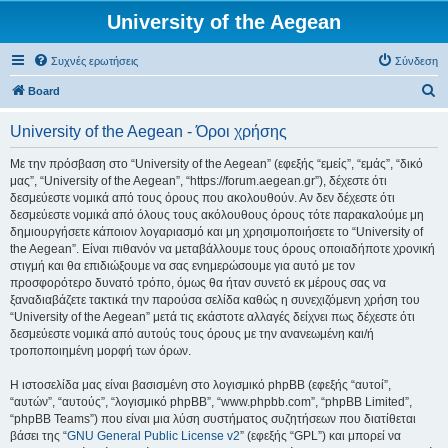
University of the Aegean
Συχνές ερωτήσεις
Σύνδεση
Α
Board
ν
University of the Aegean - Όροι χρήσης
α
ζ
Με την πρόσβαση στο “University of the Aegean” (εφεξής “εμείς”, “εμάς”, “δικό
μας”, “University of the Aegean”, “https://forum.aegean.gr”), δέχεστε ότι
ή
δεσμεύεστε νομικά από τους όρους που ακολουθούν. Αν δεν δέχεστε ότι
τ
δεσμεύεστε νομικά από όλους τους ακόλουθους όρους τότε παρακαλούμε μη
δημιουργήσετε κάποιον λογαριασμό και μη χρησιμοποιήσετε το “University of
η
the Aegean”. Είναι πιθανόν να μεταβάλλουμε τους όρους οποιαδήποτε χρονική
σ
στιγμή και θα επιδιώξουμε να σας ενημερώσουμε για αυτό με τον
προσφορότερο δυνατό τρόπο, όμως θα ήταν συνετό εκ μέρους σας να
η
ξαναδιαβάζετε τακτικά την παρούσα σελίδα καθώς η συνεχιζόμενη χρήση του
“University of the Aegean” μετά τις εκάστοτε αλλαγές δείχνει πως δέχεστε ότι
δεσμεύεστε νομικά από αυτούς τους όρους με την ανανεωμένη και/ή
τροποποιημένη μορφή των όρων.
Η ιστοσελίδα μας είναι βασισμένη στο λογισμικό phpBB (εφεξής “αυτοί”,
“αυτών”, “αυτούς”, “λογισμικό phpBB”, “www.phpbb.com”, “phpBB Limited”,
“phpBB Teams”) που είναι μια λύση συστήματος συζητήσεων που διατίθεται
βάσει της “
GNU General Public License v2
” (εφεξής “GPL”) και μπορεί να