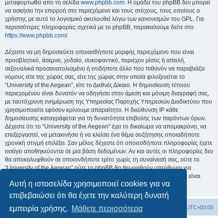
μεταφορτωθεί από τη σελίδα
www.phpbb.com
. Η ομάδα του phpBB δεν μπορεί
να ασκήσει την επιρροή στο περιεχόμενο και τους στόχους, τους οποίους ο
χρήστης με αυτό το λογισμικό ακολουθεί λόγω των κανονισμών του GPL. Για
περισσότερες πληροφορίες σχετικά με το phpBB, παρακαλούμε δείτε στο
https://www.phpbb.com/
.
Δέχεστε να μη δημοσιεύετε οποιασδήποτε μορφής περιεχόμενο που είναι
προσβλητικό, άσεμνο, χυδαίο, συκοφαντικό, περιέχον μίσος ή απειλή,
σεξουαλικά προσανατολισμένο ή οτιδήποτε άλλο που πιθανόν να παραβιάζει
νόμους είτε της χώρας σας, είτε της χώρας στην οποία φιλοξενείται το
“University of the Aegean”, είτε το Διεθνές Δίκαιο. Η δημοσίευση τέτοιου
περιεχομένου είναι δυνατόν να οδηγήσει στην άμεση και μόνιμη διαγραφή σας,
με ταυτόχρονη ενημέρωση της Υπηρεσίας Παροχής Υπηρεσιών Διαδικτύου που
χρησιμοποιείτε εφόσον κρίνουμε απαραίτητο. Η διεύθυνση IP κάθε
δημοσίευσης καταγράφεται για τη δυνατότητα επιβολής των παρόντων όρων.
Δέχεστε ότι το “University of the Aegean” έχει το δικαίωμα να απομακρύνει, να
επεξεργαστεί, να μετακινήσει ή να κλείσει ένα θέμα συζήτησης οποιαδήποτε
χρονική στιγμή επιλέξει. Σαν μέλος δέχεστε ότι οποιεσδήποτε πληροφορίες έχετε
εισάγει αποθηκεύονται σε μια βάση δεδομένων. Αν και αυτές οι πληροφορίες δεν
θα αποκαλυφθούν σε οποιονδήποτε τρίτο χωρίς τη συναίνεσή σας, ούτε το
“University of the Aegean” ούτε το phpBB θα θεωρηθούν υπεύθυνοι για
οποιαδήποτε απόπειρα ηλεκτρονικής εισβολής ή παραβίασης η οποία είναι
Αυτή η ιστοσελίδα χρησιμοποιεί cookies για να
δυνατόν να οδηγήσει σε απώλεια αυτών των δεδομένων.
επιβεβαιώσει ότι θα έχετε την καλύτερη δυνατή
Board
Διαγραφή cookies
Όλοι οι χρόνοι είναι
UTC+03:00
εμπειρία χρήσης.
Μάθετε περισσότερα