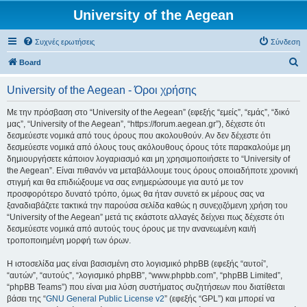
University of the Aegean
Συχνές ερωτήσεις
Σύνδεση
Α
Board
ν
University of the Aegean - Όροι χρήσης
α
ζ
Με την πρόσβαση στο “University of the Aegean” (εφεξής “εμείς”, “εμάς”, “δικό
μας”, “University of the Aegean”, “https://forum.aegean.gr”), δέχεστε ότι
ή
δεσμεύεστε νομικά από τους όρους που ακολουθούν. Αν δεν δέχεστε ότι
τ
δεσμεύεστε νομικά από όλους τους ακόλουθους όρους τότε παρακαλούμε μη
δημιουργήσετε κάποιον λογαριασμό και μη χρησιμοποιήσετε το “University of
η
the Aegean”. Είναι πιθανόν να μεταβάλλουμε τους όρους οποιαδήποτε χρονική
σ
στιγμή και θα επιδιώξουμε να σας ενημερώσουμε για αυτό με τον
προσφορότερο δυνατό τρόπο, όμως θα ήταν συνετό εκ μέρους σας να
η
ξαναδιαβάζετε τακτικά την παρούσα σελίδα καθώς η συνεχιζόμενη χρήση του
“University of the Aegean” μετά τις εκάστοτε αλλαγές δείχνει πως δέχεστε ότι
δεσμεύεστε νομικά από αυτούς τους όρους με την ανανεωμένη και/ή
τροποποιημένη μορφή των όρων.
Η ιστοσελίδα μας είναι βασισμένη στο λογισμικό phpBB (εφεξής “αυτοί”,
“αυτών”, “αυτούς”, “λογισμικό phpBB”, “www.phpbb.com”, “phpBB Limited”,
“phpBB Teams”) που είναι μια λύση συστήματος συζητήσεων που διατίθεται
βάσει της “
GNU General Public License v2
” (εφεξής “GPL”) και μπορεί να